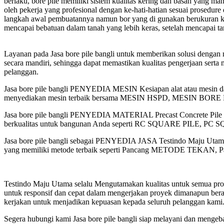
berlaku, bore pile memiliki sistem kualitas kering dan basah yang 
oleh pekerja yang profesional dengan ke-hati-hatian sesuai prosedure 
langkah awal pembuatannya namun bor yang di gunakan berukuran k
mencapai bebatuan dalam tanah yang lebih keras, setelah mencapai ta
Layanan pada Jasa bore pile bangli untuk memberikan solusi dengan
secara mandiri, sehingga dapat memastikan kualitas pengerjaan serta 
pelanggan.
Jasa bore pile bangli PENYEDIA MESIN Kesiapan alat atau mesin da
menyediakan mesin terbaik bersama MESIN HSPD, MESIN
Jasa bore pile bangli PENYEDIA MATERIAL Precast Concrete Pile Pro
berkualitas untuk bangunan Anda seperti RC SQUARE PILE, PC SQ
Jasa bore pile bangli sebagai PENYEDIA JASA Testindo Maju Utama 
yang memiliki metode terbaik seperti Pancang METODE TEK
Testindo Maju Utama selalu Mengutamakan kualitas untuk semua proy
untuk responsif dan cepat dalam mengerjakan proyek dimanapun bera
kerjakan untuk menjadikan kepuasan kepada seluruh pelanggan kami
Segera hubungi kami Jasa bore pile bangli siap melayani dan mengeb