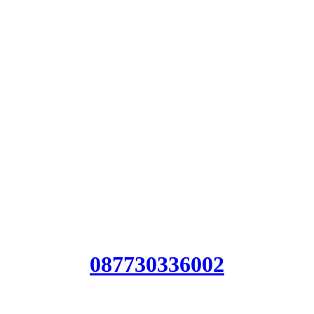
Jasa bore pile bangli
Jasa bore pile ba
Harga Jasa bore pil
Biaya Jasa bore p
087730336002