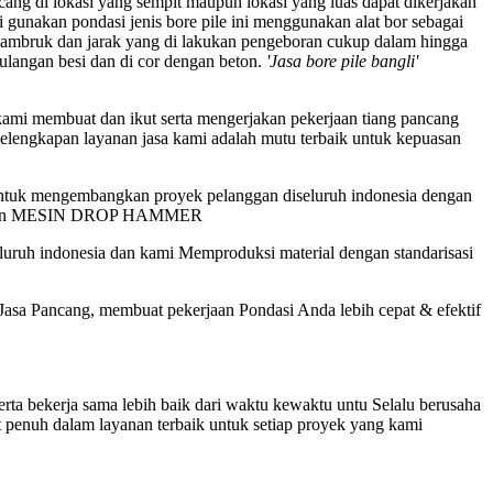
ang di lokasi yang sempit maupun lokasi yang luas dapat dikerjakan
di gunakan pondasi jenis bore pile ini menggunakan alat bor sebagai
ambruk dan jarak yang di lakukan pengeboran cukup dalam hingga
tulangan besi dan di cor dengan beton.
'Jasa bore pile bangli'
ami membuat dan ikut serta mengerjakan pekerjaan tiang pancang
 kelengkapan layanan jasa kami adalah mutu terbaik untuk kepuasan
untuk mengembangkan proyek pelanggan diseluruh indonesia dengan
 dan MESIN DROP HAMMER
uruh indonesia dan kami Memproduksi material dengan standarisasi
sa Pancang, membuat pekerjaan Pondasi Anda lebih cepat & efektif
a bekerja sama lebih baik dari waktu kewaktu untu Selalu berusaha
 penuh dalam layanan terbaik untuk setiap proyek yang kami