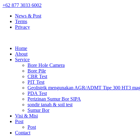
+62 877 3033 6002
News & Post
Terms
Privacy
Home
About
Service
Bore Hole Camera
Bore Pile
CBR Test
PIT Test
Geolistrik mengunakan AGR/ADMT Tipe 300 HT3 magn
PDA Test
Perizinan Sumur Bor SIPA
sondir tanah & soil test
Sumur Bor
Visi & Misi
Post
Post
Contact