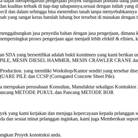
mana dapat mempengaruhi pengerjaan proyek bangunan pondasi tiang panc
dan kualitas terbaik di tiap-tiap tahapannya,sesuai dengan istilah yang 
ecil dan dalam sehingga bisa menembus tanah tanpa menyebabkannya 
nah yang sangat keras barulah lubang bor tersebut di masukan dengan 
 menggabungkan jasa penyedia bahan dengan jasa pengerjaan, dimana k
mempersingkat proses pengerjaan agar menjadi lebih efektif & efisien,
n SDA yang bersertifikat adalah bukti komitmen yang kami berikan 
 BORE PILE, MESIN DIESEL HAMMER, MESIN CRAWLER CRANE
duction. yang memiliki Workshop/Kantor sendiri yang tersebar disel
UARE PILE dan CCSP (Corrugated Concrete Sheet Pile).
merupakan perusahaan Konsultan, Manufaktur sekaligus Kontraktor Ja
AN, Pancang METODE PUKUL dan Pancang METODE BOR
ek yang kami kerjakan dan menjaga kepercayaan kepada pelanggan sert
da dan sesuai minat pelanggan inginkan, kami juga Memberikan suport
.
angkan Proyek konstruksi anda.