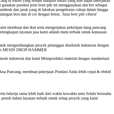
ang di lokasi yang sempit maupun lokasi yang luas dapat dikerjakan
di gunakan pondasi jenis bore pile ini menggunakan alat bor sebagai
ambruk dan jarak yang di lakukan pengeboran cukup dalam hingga
tulangan besi dan di cor dengan beton.
'Jasa bore pile cihara'
ami membuat dan ikut serta mengerjakan pekerjaan tiang pancang
 kelengkapan layanan jasa kami adalah mutu terbaik untuk kepuasan
untuk mengembangkan proyek pelanggan diseluruh indonesia dengan
 dan MESIN DROP HAMMER
uruh indonesia dan kami Memproduksi material dengan standarisasi
sa Pancang, membuat pekerjaan Pondasi Anda lebih cepat & efektif
a bekerja sama lebih baik dari waktu kewaktu untu Selalu berusaha
 penuh dalam layanan terbaik untuk setiap proyek yang kami