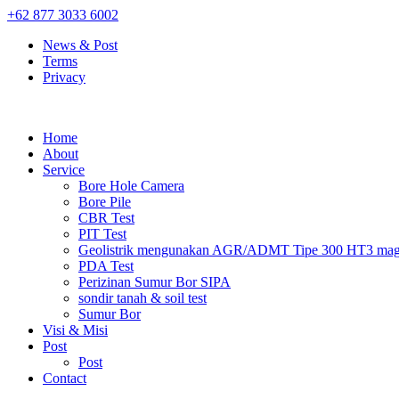
+62 877 3033 6002
News & Post
Terms
Privacy
Home
About
Service
Bore Hole Camera
Bore Pile
CBR Test
PIT Test
Geolistrik mengunakan AGR/ADMT Tipe 300 HT3 magn
PDA Test
Perizinan Sumur Bor SIPA
sondir tanah & soil test
Sumur Bor
Visi & Misi
Post
Post
Contact