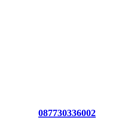
Jasa bore pile cihara
Jasa bore pile cihara
Harga Jasa bore pile cihara
Biaya Jasa bore pile cihar
087730336002