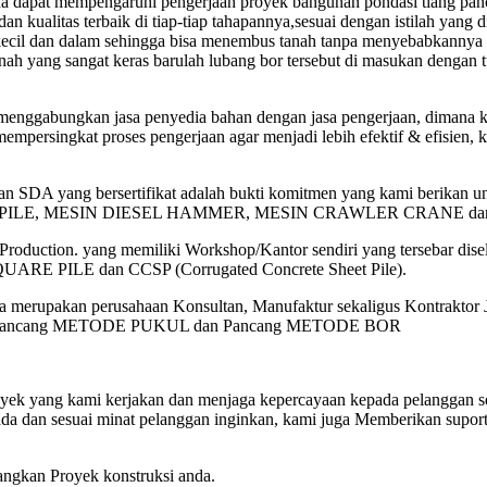
mana dapat mempengaruhi pengerjaan proyek bangunan pondasi tiang panc
dan kualitas terbaik di tiap-tiap tahapannya,sesuai dengan istilah yang 
ecil dan dalam sehingga bisa menembus tanah tanpa menyebabkannya 
nah yang sangat keras barulah lubang bor tersebut di masukan dengan 
 menggabungkan jasa penyedia bahan dengan jasa pengerjaan, dimana k
mempersingkat proses pengerjaan agar menjadi lebih efektif & efisien,
n SDA yang bersertifikat adalah bukti komitmen yang kami berikan 
 BORE PILE, MESIN DIESEL HAMMER, MESIN CRAWLER CRANE
duction. yang memiliki Workshop/Kantor sendiri yang tersebar disel
UARE PILE dan CCSP (Corrugated Concrete Sheet Pile).
merupakan perusahaan Konsultan, Manufaktur sekaligus Kontraktor Ja
AN, Pancang METODE PUKUL dan Pancang METODE BOR
ek yang kami kerjakan dan menjaga kepercayaan kepada pelanggan sert
da dan sesuai minat pelanggan inginkan, kami juga Memberikan suport
.
angkan Proyek konstruksi anda.