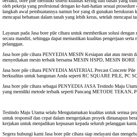
berlaku, bore pile memiliki sistem kualitas kering dan basah yang 
oleh pekerja yang profesional dengan ke-hati-hatian sesuai prosedure 
langkah awal pembuatannya namun bor yang di gunakan berukuran k
mencapai bebatuan dalam tanah yang lebih keras, setelah mencapai ta
Layanan pada Jasa bore pile cihara untuk memberikan solusi dengan
secara mandiri, sehingga dapat memastikan kualitas pengerjaan serta 
pelanggan.
Jasa bore pile cihara PENYEDIA MESIN Kesiapan alat atau mesin da
menyediakan mesin terbaik bersama MESIN HSPD, MESIN
Jasa bore pile cihara PENYEDIA MATERIAL Precast Concrete Pile Pro
berkualitas untuk bangunan Anda seperti RC SQUARE PILE, PC SQ
Jasa bore pile cihara sebagai PENYEDIA JASA Testindo Maju Utama 
yang memiliki metode terbaik seperti Pancang METODE TEK
Testindo Maju Utama selalu Mengutamakan kualitas untuk semua proy
untuk responsif dan cepat dalam mengerjakan proyek dimanapun bera
kerjakan untuk menjadikan kepuasan kepada seluruh pelanggan kami
Segera hubungi kami Jasa bore pile cihara siap melayani dan mengeb