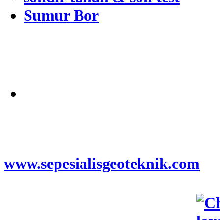
Sumur Bor
Alamat
Jangkauan Seluruh
Indonesia
© 2026
www.sepesialisgeoteknik.com
|
Penyedia Layanan Pembuatan
Izin Sumur Bor SIPA,
Geolistrik, SondirTanah & Soil