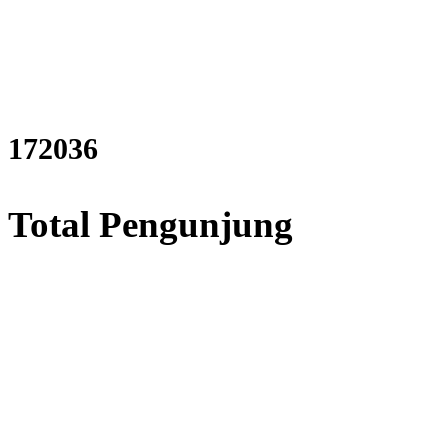
208355
Total Pengunjung
trik, Perizinan SIPA, Izin SI