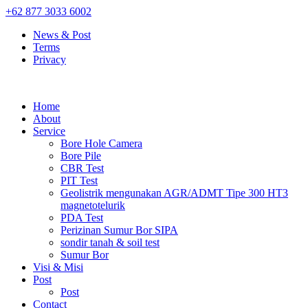
+62 877 3033 6002
News & Post
Terms
Privacy
Home
About
Service
Bore Hole Camera
Bore Pile
CBR Test
PIT Test
Geolistrik mengunakan AGR/ADMT Tipe 300 HT3
magnetotelurik
PDA Test
Perizinan Sumur Bor SIPA
sondir tanah & soil test
Sumur Bor
Visi & Misi
Post
Post
Contact