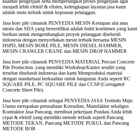
kualitas pengerjaan serta mempersingkat proses pengerjaan agar
menjadi lebih efektif & efisien, kelengkapan layanan jasa kami
adalah mutu terbaik untuk kepuasan pelanggan.
Jasa bore pile cimanuk PENYEDIA MESIN Kesiapan alat atau
mesin dan SDA yang bersertifikat adalah bukti komitmen yang kami
berikan untuk mengembangkan proyek pelanggan diseluruh
indonesia dengan menyediakan mesin terbaik bersama MESIN
HSPD, MESIN BORE PILE, MESIN DIESEL HAMMER,
MESIN CRAWLER CRANE dan MESIN DROP HAMMER
Jasa bore pile cimanuk PENYEDIA MATERIAL Precast Concrete
Pile Production. yang memiliki Workshop/Kantor sendiri yang
tersebar diseluruh indonesia dan kami Memproduksi material
dengan standarisasi berkualitas untuk bangunan Anda seperti RC
SQUARE PILE, PC SQUARE PILE dan CCSP (Corrugated
Concrete Sheet Pile).
Jasa bore pile cimanuk sebagai PENYEDIA JASA Testindo Maju
Utama merupakan perusahaan Konsultan, Manufaktur sekaligus
Kontraktor Jasa Pancang, membuat pekerjaan Pondasi Anda lebih
cepat & efektif yang memiliki metode terbaik seperti Pancang
METODE TEKAN, Pancang METODE PUKUL dan Pancang
METODE BOR