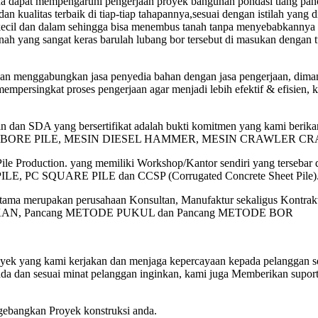
mana dapat mempengaruhi pengerjaan proyek bangunan pondasi tiang panc
dan kualitas terbaik di tiap-tiap tahapannya,sesuai dengan istilah yang 
ecil dan dalam sehingga bisa menembus tanah tanpa menyebabkannya 
nah yang sangat keras barulah lubang bor tersebut di masukan dengan 
gan menggabungkan jasa penyedia bahan dengan jasa pengerjaan, diman
mempersingkat proses pengerjaan agar menjadi lebih efektif & efisien,
 dan SDA yang bersertifikat adalah bukti komitmen yang kami berik
, MESIN BORE PILE, MESIN DIESEL HAMMER, MESIN CRAWLER
Production. yang memiliki Workshop/Kantor sendiri yang tersebar d
 PILE, PC SQUARE PILE dan CCSP (Corrugated Concrete Sheet Pile)
ma merupakan perusahaan Konsultan, Manufaktur sekaligus Kontrakto
ODE TEKAN, Pancang METODE PUKUL dan Pancang METODE BOR
ek yang kami kerjakan dan menjaga kepercayaan kepada pelanggan sert
da dan sesuai minat pelanggan inginkan, kami juga Memberikan suport
.
gebangkan Proyek konstruksi anda.