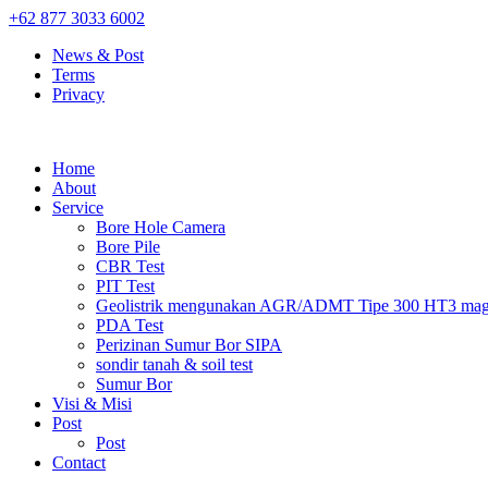
+62 877 3033 6002
News & Post
Terms
Privacy
Home
About
Service
Bore Hole Camera
Bore Pile
CBR Test
PIT Test
Geolistrik mengunakan AGR/ADMT Tipe 300 HT3 magn
PDA Test
Perizinan Sumur Bor SIPA
sondir tanah & soil test
Sumur Bor
Visi & Misi
Post
Post
Contact