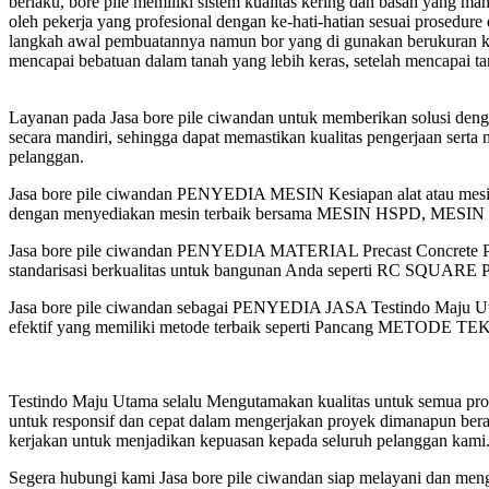
berlaku, bore pile memiliki sistem kualitas kering dan basah yang 
oleh pekerja yang profesional dengan ke-hati-hatian sesuai prosedure 
langkah awal pembuatannya namun bor yang di gunakan berukuran k
mencapai bebatuan dalam tanah yang lebih keras, setelah mencapai ta
Layanan pada Jasa bore pile ciwandan untuk memberikan solusi den
secara mandiri, sehingga dapat memastikan kualitas pengerjaan serta 
pelanggan.
Jasa bore pile ciwandan PENYEDIA MESIN Kesiapan alat atau mesin
dengan menyediakan mesin terbaik bersama MESIN HSPD
Jasa bore pile ciwandan PENYEDIA MATERIAL Precast Concrete Pile 
standarisasi berkualitas untuk bangunan Anda seperti RC SQUARE
Jasa bore pile ciwandan sebagai PENYEDIA JASA Testindo Maju Uta
efektif yang memiliki metode terbaik seperti Pancang MET
Testindo Maju Utama selalu Mengutamakan kualitas untuk semua proy
untuk responsif dan cepat dalam mengerjakan proyek dimanapun bera
kerjakan untuk menjadikan kepuasan kepada seluruh pelanggan kami
Segera hubungi kami Jasa bore pile ciwandan siap melayani dan men