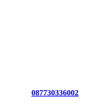
Jasa 
Jas
Harg
Bia
087730336002