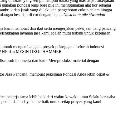
ang di lokasi yang sempit maupun lokasi yang luas dapat dikerjakan
di gunakan pondasi jenis bore pile ini menggunakan alat bor sebagai
ambruk dan jarak yang di lakukan pengeboran cukup dalam hingga
tulangan besi dan di cor dengan beton.
'Jasa bore pile ciwandan'
a kami membuat dan ikut serta mengerjakan pekerjaan tiang pancang
 kelengkapan layanan jasa kami adalah mutu terbaik untuk kepuasan
an untuk mengembangkan proyek pelanggan diseluruh indonesia
 CRANE dan MESIN DROP HAMMER
iseluruh indonesia dan kami Memproduksi material dengan
.
r Jasa Pancang, membuat pekerjaan Pondasi Anda lebih cepat &
a bekerja sama lebih baik dari waktu kewaktu untu Selalu berusaha
 penuh dalam layanan terbaik untuk setiap proyek yang kami