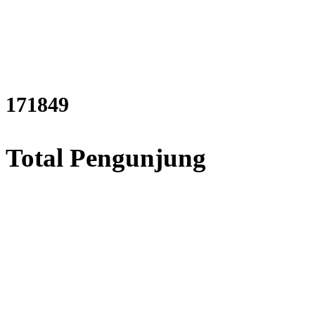
207624
Total Pengunjung
listrik, Perizinan SIPA, Izin 