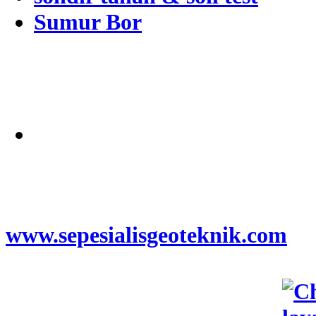
Sumur Bor
Alamat
Jangkauan Seluruh
Indonesia
© 2026
www.sepesialisgeoteknik.com
|
Penyedia Layanan Pembuatan
Izin Sumur Bor SIPA,
Geolistrik, SondirTanah & Soil