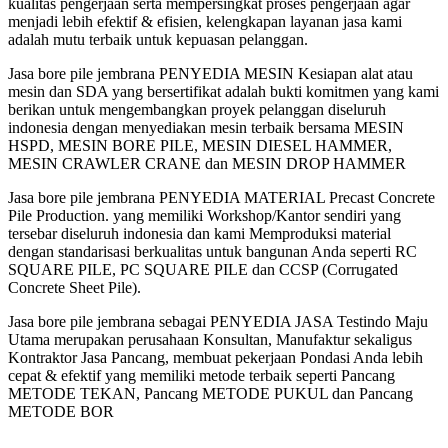
kualitas pengerjaan serta mempersingkat proses pengerjaan agar
menjadi lebih efektif & efisien, kelengkapan layanan jasa kami
adalah mutu terbaik untuk kepuasan pelanggan.
Jasa bore pile jembrana PENYEDIA MESIN Kesiapan alat atau
mesin dan SDA yang bersertifikat adalah bukti komitmen yang kami
berikan untuk mengembangkan proyek pelanggan diseluruh
indonesia dengan menyediakan mesin terbaik bersama MESIN
HSPD, MESIN BORE PILE, MESIN DIESEL HAMMER,
MESIN CRAWLER CRANE dan MESIN DROP HAMMER
Jasa bore pile jembrana PENYEDIA MATERIAL Precast Concrete
Pile Production. yang memiliki Workshop/Kantor sendiri yang
tersebar diseluruh indonesia dan kami Memproduksi material
dengan standarisasi berkualitas untuk bangunan Anda seperti RC
SQUARE PILE, PC SQUARE PILE dan CCSP (Corrugated
Concrete Sheet Pile).
Jasa bore pile jembrana sebagai PENYEDIA JASA Testindo Maju
Utama merupakan perusahaan Konsultan, Manufaktur sekaligus
Kontraktor Jasa Pancang, membuat pekerjaan Pondasi Anda lebih
cepat & efektif yang memiliki metode terbaik seperti Pancang
METODE TEKAN, Pancang METODE PUKUL dan Pancang
METODE BOR