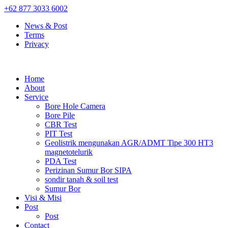
+62 877 3033 6002
News & Post
Terms
Privacy
Home
About
Service
Bore Hole Camera
Bore Pile
CBR Test
PIT Test
Geolistrik mengunakan AGR/ADMT Tipe 300 HT3
magnetotelurik
PDA Test
Perizinan Sumur Bor SIPA
sondir tanah & soil test
Sumur Bor
Visi & Misi
Post
Post
Contact