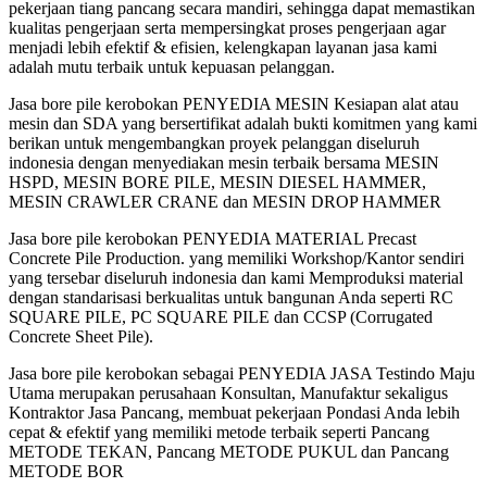
pekerjaan tiang pancang secara mandiri, sehingga dapat memastikan
kualitas pengerjaan serta mempersingkat proses pengerjaan agar
menjadi lebih efektif & efisien, kelengkapan layanan jasa kami
adalah mutu terbaik untuk kepuasan pelanggan.
Jasa bore pile kerobokan PENYEDIA MESIN Kesiapan alat atau
mesin dan SDA yang bersertifikat adalah bukti komitmen yang kami
berikan untuk mengembangkan proyek pelanggan diseluruh
indonesia dengan menyediakan mesin terbaik bersama MESIN
HSPD, MESIN BORE PILE, MESIN DIESEL HAMMER,
MESIN CRAWLER CRANE dan MESIN DROP HAMMER
Jasa bore pile kerobokan PENYEDIA MATERIAL Precast
Concrete Pile Production. yang memiliki Workshop/Kantor sendiri
yang tersebar diseluruh indonesia dan kami Memproduksi material
dengan standarisasi berkualitas untuk bangunan Anda seperti RC
SQUARE PILE, PC SQUARE PILE dan CCSP (Corrugated
Concrete Sheet Pile).
Jasa bore pile kerobokan sebagai PENYEDIA JASA Testindo Maju
Utama merupakan perusahaan Konsultan, Manufaktur sekaligus
Kontraktor Jasa Pancang, membuat pekerjaan Pondasi Anda lebih
cepat & efektif yang memiliki metode terbaik seperti Pancang
METODE TEKAN, Pancang METODE PUKUL dan Pancang
METODE BOR