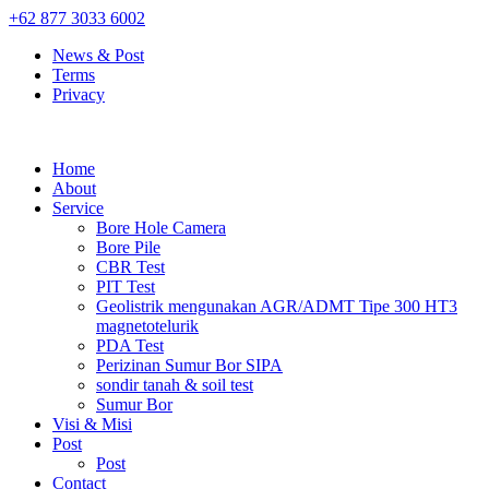
+62 877 3033 6002
News & Post
Terms
Privacy
Home
About
Service
Bore Hole Camera
Bore Pile
CBR Test
PIT Test
Geolistrik mengunakan AGR/ADMT Tipe 300 HT3
magnetotelurik
PDA Test
Perizinan Sumur Bor SIPA
sondir tanah & soil test
Sumur Bor
Visi & Misi
Post
Post
Contact