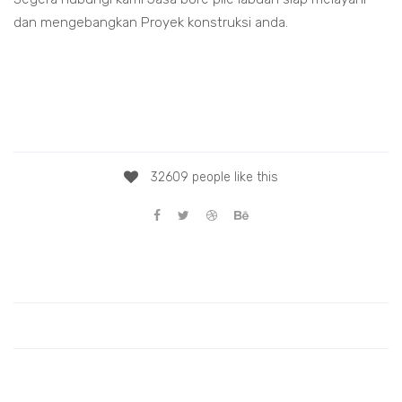
dan mengebangkan Proyek konstruksi anda.
e pile labuan
re pile labuan
asa bore pile labuan
asa bore pile labuan
32609 people like this