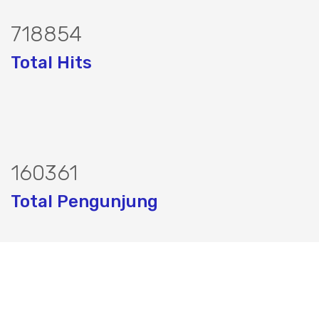
867780
Total Hits
193583
Total Pengunjung
istrik, Perizinan SIPA, Izin SIPA, jasa 