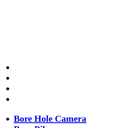
SIPA di Seluruh Indonesia,
Testindo Maju Utama adalah
Solusi tepat dan terpercaya
dalam memberikan kualitas
terbaik pada pekerjaannya.
Bore Hole Camera