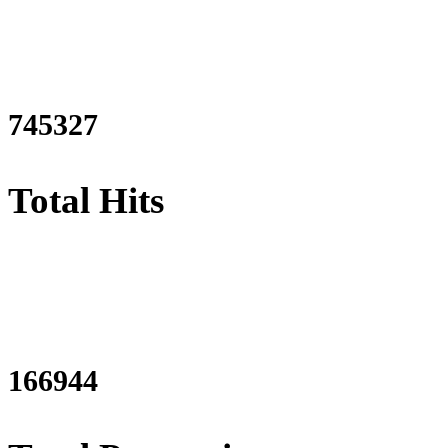
901788
Total Hits
201990