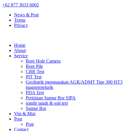
+62 877 3033 6002
News & Post
Terms
Privacy
Home
About
Service
Bore Hole Camera
Bore Pile
CBR Test
PIT Test
Geolistrik mengunakan AGR/ADMT Tipe 300 HT3
magnetotelurik
PDA Test
Perizinan Sumur Bor SIPA
sondir tanah & soil test
Sumur Bor
Visi & Misi
Post
Post
Contact