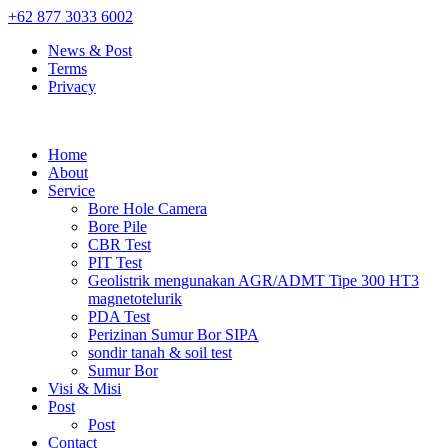
+62 877 3033 6002
News & Post
Terms
Privacy
Home
About
Service
Bore Hole Camera
Bore Pile
CBR Test
PIT Test
Geolistrik mengunakan AGR/ADMT Tipe 300 HT3
magnetotelurik
PDA Test
Perizinan Sumur Bor SIPA
sondir tanah & soil test
Sumur Bor
Visi & Misi
Post
Post
Contact