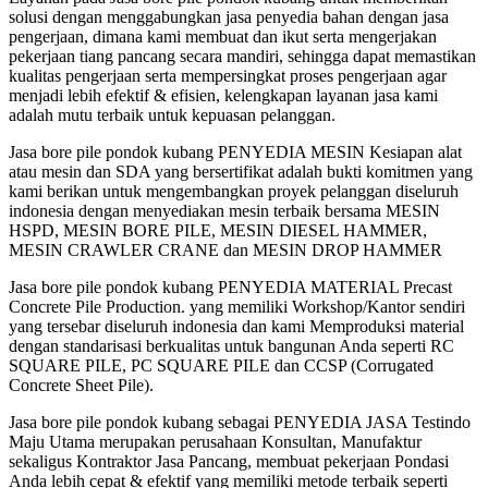
solusi dengan menggabungkan jasa penyedia bahan dengan jasa
pengerjaan, dimana kami membuat dan ikut serta mengerjakan
pekerjaan tiang pancang secara mandiri, sehingga dapat memastikan
kualitas pengerjaan serta mempersingkat proses pengerjaan agar
menjadi lebih efektif & efisien, kelengkapan layanan jasa kami
adalah mutu terbaik untuk kepuasan pelanggan.
Jasa bore pile pondok kubang PENYEDIA MESIN Kesiapan alat
atau mesin dan SDA yang bersertifikat adalah bukti komitmen yang
kami berikan untuk mengembangkan proyek pelanggan diseluruh
indonesia dengan menyediakan mesin terbaik bersama MESIN
HSPD, MESIN BORE PILE, MESIN DIESEL HAMMER,
MESIN CRAWLER CRANE dan MESIN DROP HAMMER
Jasa bore pile pondok kubang PENYEDIA MATERIAL Precast
Concrete Pile Production. yang memiliki Workshop/Kantor sendiri
yang tersebar diseluruh indonesia dan kami Memproduksi material
dengan standarisasi berkualitas untuk bangunan Anda seperti RC
SQUARE PILE, PC SQUARE PILE dan CCSP (Corrugated
Concrete Sheet Pile).
Jasa bore pile pondok kubang sebagai PENYEDIA JASA Testindo
Maju Utama merupakan perusahaan Konsultan, Manufaktur
sekaligus Kontraktor Jasa Pancang, membuat pekerjaan Pondasi
Anda lebih cepat & efektif yang memiliki metode terbaik seperti