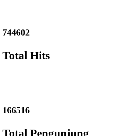
915775
Total Hits
204796
Total Pengunjung