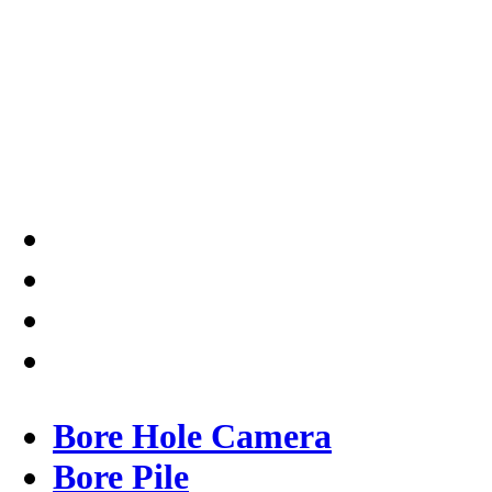
SIPA di Seluruh Indonesia,
Testindo Maju Utama adalah
Solusi tepat dan terpercaya
dalam memberikan kualitas
terbaik pada pekerjaannya.
Bore Hole Camera
Bore Pile