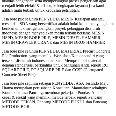
kualitas pengerjaan serta mempersingkat proses pengerjaan agar
menjadi lebih efektif & efisien, kelengkapan layanan jasa kami
adalah mutu terbaik untuk kepuasan pelanggan.
Jasa bore pile seginim PENYEDIA MESIN Kesiapan alat atau
mesin dan SDA yang bersertifikat adalah bukti komitmen yang kami
berikan untuk mengembangkan proyek pelanggan diseluruh
indonesia dengan menyediakan mesin terbaik bersama MESIN
HSPD, MESIN BORE PILE, MESIN DIESEL HAMMER,
MESIN CRAWLER CRANE dan MESIN DROP HAMMER
Jasa bore pile seginim PENYEDIA MATERIAL Precast Concrete
Pile Production. yang memiliki Workshop/Kantor sendiri yang
tersebar diseluruh indonesia dan kami Memproduksi material
dengan standarisasi berkualitas untuk bangunan Anda seperti RC
SQUARE PILE, PC SQUARE PILE dan CCSP (Corrugated
Concrete Sheet Pile).
Jasa bore pile seginim sebagai PENYEDIA JASA Testindo Maju
Utama merupakan perusahaan Konsultan, Manufaktur sekaligus
Kontraktor Jasa Pancang, membuat pekerjaan Pondasi Anda lebih
cepat & efektif yang memiliki metode terbaik seperti Pancang
METODE TEKAN, Pancang METODE PUKUL dan Pancang
METODE BOR