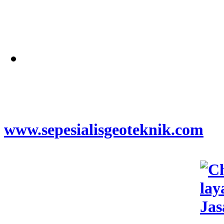
Alamat
Jangkauan Seluruh
Indonesia
© 2026
www.sepesialisgeoteknik.com
|
Penyedia Layanan Pembuatan
Izin Sumur Bor SIPA,
Geolistrik, SondirTanah & Soil
Test, PDA Test & Sumur Bor,
Pit Test, CBR Test