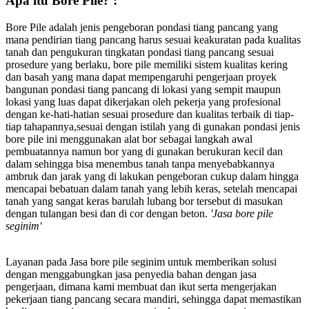
Apa itu Bore Pile? :
Bore Pile adalah jenis pengeboran pondasi tiang pancang yang
mana pendirian tiang pancang harus sesuai keakuratan pada kualitas
tanah dan pengukuran tingkatan pondasi tiang pancang sesuai
prosedure yang berlaku, bore pile memiliki sistem kualitas kering
dan basah yang mana dapat mempengaruhi pengerjaan proyek
bangunan pondasi tiang pancang di lokasi yang sempit maupun
lokasi yang luas dapat dikerjakan oleh pekerja yang profesional
dengan ke-hati-hatian sesuai prosedure dan kualitas terbaik di tiap-
tiap tahapannya,sesuai dengan istilah yang di gunakan pondasi jenis
bore pile ini menggunakan alat bor sebagai langkah awal
pembuatannya namun bor yang di gunakan berukuran kecil dan
dalam sehingga bisa menembus tanah tanpa menyebabkannya
ambruk dan jarak yang di lakukan pengeboran cukup dalam hingga
mencapai bebatuan dalam tanah yang lebih keras, setelah mencapai
tanah yang sangat keras barulah lubang bor tersebut di masukan
dengan tulangan besi dan di cor dengan beton.
'Jasa bore pile
seginim'
Layanan pada Jasa bore pile seginim untuk memberikan solusi
dengan menggabungkan jasa penyedia bahan dengan jasa
pengerjaan, dimana kami membuat dan ikut serta mengerjakan
pekerjaan tiang pancang secara mandiri, sehingga dapat memastikan