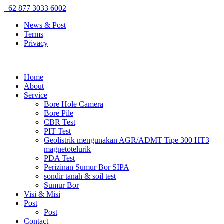
+62 877 3033 6002
News & Post
Terms
Privacy
Home
About
Service
Bore Hole Camera
Bore Pile
CBR Test
PIT Test
Geolistrik mengunakan AGR/ADMT Tipe 300 HT3
magnetotelurik
PDA Test
Perizinan Sumur Bor SIPA
sondir tanah & soil test
Sumur Bor
Visi & Misi
Post
Post
Contact