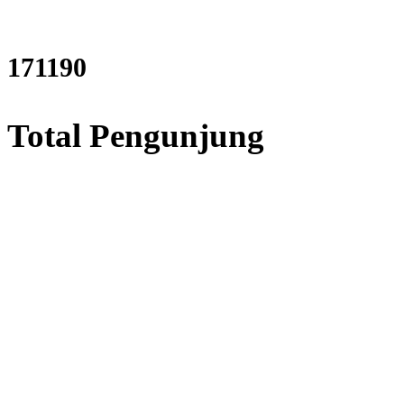
206323
Total Pengunjung
listrik, Perizinan SIPA, Izin
Layanan Terbaik dalam Jasa
Bor Sumur / Sumur Bor,