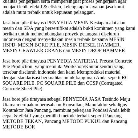
kualitas pengerjaan serta mempersingkat proses pengerjaan agar
menjadi lebih efektif & efisien, kelengkapan layanan jasa kami
adalah mutu terbaik untuk kepuasan pelanggan.
Jasa bore pile tirtayasa PENYEDIA MESIN Kesiapan alat atau
mesin dan SDA yang bersertifikat adalah bukti komitmen yang kami
berikan untuk mengembangkan proyek pelanggan diseluruh
indonesia dengan menyediakan mesin terbaik bersama MESIN
HSPD, MESIN BORE PILE, MESIN DIESEL HAMMER,
MESIN CRAWLER CRANE dan MESIN DROP HAMMER
Jasa bore pile tirtayasa PENYEDIA MATERIAL Precast Concrete
Pile Production. yang memiliki Workshop/Kantor sendiri yang
tersebar diseluruh indonesia dan kami Memproduksi material
dengan standarisasi berkualitas untuk bangunan Anda seperti RC
SQUARE PILE, PC SQUARE PILE dan CCSP (Corrugated
Concrete Sheet Pile).
Jasa bore pile tirtayasa sebagai PENYEDIA JASA Testindo Maju
Utama merupakan perusahaan Konsultan, Manufaktur sekaligus
Kontraktor Jasa Pancang, membuat pekerjaan Pondasi Anda lebih
cepat & efektif yang memiliki metode terbaik seperti Pancang
METODE TEKAN, Pancang METODE PUKUL dan Pancang
METODE BOR