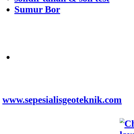
Sumur Bor
Alamat
Jangkauan Seluruh
Indonesia
© 2026
www.sepesialisgeoteknik.com
|
Penyedia Layanan Pembuatan
Izin Sumur Bor SIPA,
Geolistrik, SondirTanah & Soil