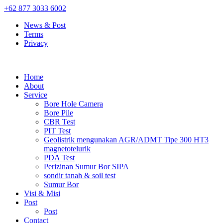
+62 877 3033 6002
News & Post
Terms
Privacy
Home
About
Service
Bore Hole Camera
Bore Pile
CBR Test
PIT Test
Geolistrik mengunakan AGR/ADMT Tipe 300 HT3
magnetotelurik
PDA Test
Perizinan Sumur Bor SIPA
sondir tanah & soil test
Sumur Bor
Visi & Misi
Post
Post
Contact