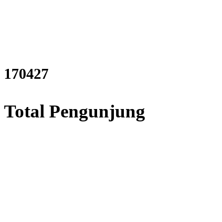
206810
Total Pengunjung
rik, Perizinan SIPA, Izin SIP