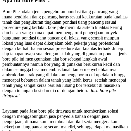
Apa itu Bore Pile? :
Bore Pile adalah jenis pengeboran pondasi tiang pancang yang
mana pendirian tiang pancang harus sesuai keakuratan pada kualitas
tanah dan pengukuran tingkatan pondasi tiang pancang sesuai
prosedure yang berlaku, bore pile memiliki sistem kualitas kering
dan basah yang mana dapat mempengaruhi pengerjaan proyek
bangunan pondasi tiang pancang di lokasi yang sempit maupun
lokasi yang luas dapat dikerjakan oleh pekerja yang profesional
dengan ke-hati-hatian sesuai prosedure dan kualitas terbaik di tiap-
tiap tahapannya,sesuai dengan istilah yang di gunakan pondasi jenis
bore pile ini menggunakan alat bor sebagai langkah awal
pembuatannya namun bor yang di gunakan berukuran kecil dan
dalam sehingga bisa menembus tanah tanpa menyebabkannya
ambruk dan jarak yang di lakukan pengeboran cukup dalam hingga
mencapai bebatuan dalam tanah yang lebih keras, setelah mencapai
tanah yang sangat keras barulah lubang bor tersebut di masukan
dengan tulangan besi dan di cor dengan beton.
'Jasa bore pile
tirtayasa'
Layanan pada Jasa bore pile tirtayasa untuk memberikan solusi
dengan menggabungkan jasa penyedia bahan dengan jasa
pengerjaan, dimana kami membuat dan ikut serta mengerjakan
pekerjaan tiang pancang secara mandiri, sehingga dapat memastikan