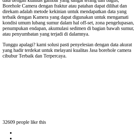
data dengan kualitas gambar yang sangat terang dan bagus,
Borehole Camera dengan fraktur atau patahan dapat dilihat dan
direkam adalah metode kekinian untuk mendapatkan data yang
terbaik dengan Kamera yang dapat digunakan untuk mengamati
kondisi umum lubang sumur dalam hal off-set, zona pengelupasan,
penumpukan endapan, akumulasi sedimen di bagian bawah sumur,
atau penyumbatan yang terjadi di dalamnya.
Tunggu apalagi? kami solusi pasti penyelesian dengan data akurat
yang hadir terdekat untuk melayani kualitas Jasa borehole camera
cibubur Terbaik dan Terpercaya.
 camera cibubur
hole camera cibubur
borehole camera cibubur
a borehole camera cibubur
32609 people like this