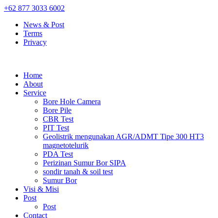
+62 877 3033 6002
News & Post
Terms
Privacy
Home
About
Service
Bore Hole Camera
Bore Pile
CBR Test
PIT Test
Geolistrik mengunakan AGR/ADMT Tipe 300 HT3
magnetotelurik
PDA Test
Perizinan Sumur Bor SIPA
sondir tanah & soil test
Sumur Bor
Visi & Misi
Post
Post
Contact