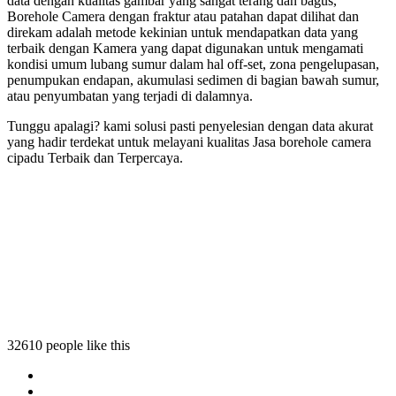
data dengan kualitas gambar yang sangat terang dan bagus,
Borehole Camera dengan fraktur atau patahan dapat dilihat dan
direkam adalah metode kekinian untuk mendapatkan data yang
terbaik dengan Kamera yang dapat digunakan untuk mengamati
kondisi umum lubang sumur dalam hal off-set, zona pengelupasan,
penumpukan endapan, akumulasi sedimen di bagian bawah sumur,
atau penyumbatan yang terjadi di dalamnya.
Tunggu apalagi? kami solusi pasti penyelesian dengan data akurat
yang hadir terdekat untuk melayani kualitas Jasa borehole camera
cipadu Terbaik dan Terpercaya.
camera cipadu
ole camera cipadu
orehole camera cipadu
 borehole camera cipadu
32610 people like this