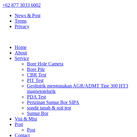
+62 877 3033 6002
News & Post
Terms
Privacy
Home
About
Service
Bore Hole Camera
Bore Pile
CBR Test
PIT Test
Geolistrik mengunakan AGR/ADMT Tipe 300 HT3
magnetotelurik
PDA Test
Perizinan Sumur Bor SIPA
sondir tanah & soil test
Sumur Bor
Visi & Misi
Post
Post
Contact