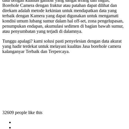
data dengan kualitas gambar yang sangat terang dan bagus,
Borehole Camera dengan fraktur atau patahan dapat dilihat dan
direkam adalah metode kekinian untuk mendapatkan data yang
terbaik dengan Kamera yang dapat digunakan untuk mengamati
kondisi umum lubang sumur dalam hal off-set, zona pengelupasan,
penumpukan endapan, akumulasi sedimen di bagian bawah sumur,
atau penyumbatan yang terjadi di dalamnya.
Tunggu apalagi? kami solusi pasti penyelesian dengan data akurat
yang hadir terdekat untuk melayani kualitas Jasa borehole camera
kalanganyar Terbaik dan Terpercaya.
camera kalanganyar
ole camera kalanganyar
orehole camera kalanganyar
 borehole camera kalanganyar
32609 people like this