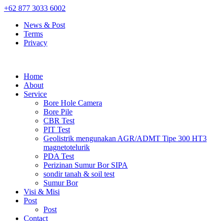
+62 877 3033 6002
News & Post
Terms
Privacy
Home
About
Service
Bore Hole Camera
Bore Pile
CBR Test
PIT Test
Geolistrik mengunakan AGR/ADMT Tipe 300 HT3
magnetotelurik
PDA Test
Perizinan Sumur Bor SIPA
sondir tanah & soil test
Sumur Bor
Visi & Misi
Post
Post
Contact