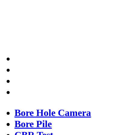
Testindo Maju Utama adalah
Solusi tepat dan terpercaya
dalam memberikan kualitas
terbaik pada pekerjaannya.
Bore Hole Camera
Bore Pile