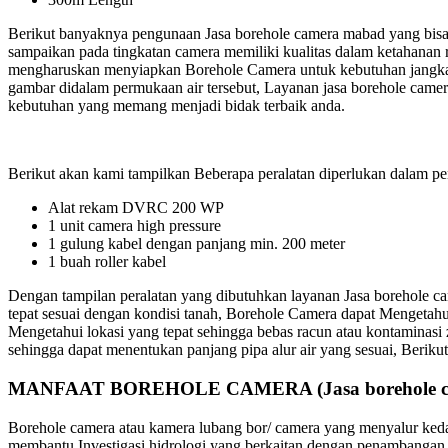
Berikut banyaknya pengunaan Jasa borehole camera mabad yang bisa k
sampaikan pada tingkatan camera memiliki kualitas dalam ketahanan r
mengharuskan menyiapkan Borehole Camera untuk kebutuhan jangkaua
gambar didalam permukaan air tersebut, Layanan jasa borehole camer
kebutuhan yang memang menjadi bidak terbaik anda.
Berikut akan kami tampilkan Beberapa peralatan diperlukan dalam pe
Alat rekam DVRC 200 WP
1 unit camera high pressure
1 gulung kabel dengan panjang min. 200 meter
1 buah roller kabel
Dengan tampilan peralatan yang dibutuhkan layanan Jasa borehole c
tepat sesuai dengan kondisi tanah, Borehole Camera dapat Mengetah
Mengetahui lokasi yang tepat sehingga bebas racun atau kontaminasi
sehingga dapat menentukan panjang pipa alur air yang sesuai, Beri
MANFAAT BOREHOLE CAMERA (Jasa borehole c
Borehole camera atau kamera lubang bor/ camera yang menyalur keda
membantu Investigasi hidrologi yang berkaitan dengan penambangan, 