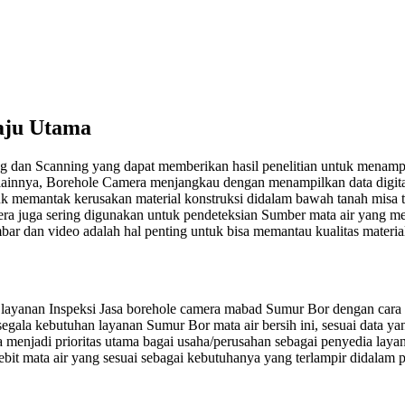
aju Utama
 dan Scanning yang dapat memberikan hasil penelitian untuk menampi
ainnya, Borehole Camera menjangkau dengan menampilkan data digital
uk memantak kerusakan material konstruksi didalam bawah tanah misa te
ra juga sering digunakan untuk pendeteksian Sumber mata air yang memi
r dan video adalah hal penting untuk bisa memantau kualitas material
ayanan Inspeksi Jasa borehole camera mabad Sumur Bor dengan cara M
segala kebutuhan layanan Sumur Bor mata air bersih ini, sesuai data y
menjadi prioritas utama bagai usaha/perusahan sebagai penyedia laya
ebit mata air yang sesuai sebagai kebutuhanya yang terlampir didalam