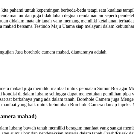
ita pahami untuk kepentingan berbeda-beda tetapi satu kualitas tampi
endaman air dan juga tidak tahan degnan rendaman air seperti pendete
n didalam mata air tanah yang memang memiliki ketahanan terhadap a
a mabad bersama Testindo Maju Utama siap melayani dalam kebutuhan i
ngujian Jasa borehole camera mabad, diantaranya adalah
amera mabad juga memiliki manfaat untuk pebuatan Sumur Bor agar Men
ui kondisi di dalam lubang sehingga dapat menentukan pemilihan pip
 zat-zat berbahaya yang ada dalam tanah, Borehole Camera juga Menge
kut manfaat yang baik untuk kebutuhan Borehole Camera damap inpeksi
amera mabad)
lam lubang bawah tanah memiliki beragam manfaat yang sangat memban
atau sumur bor dan pendeteksian materia dalam tanah Crash/Rusak dan 