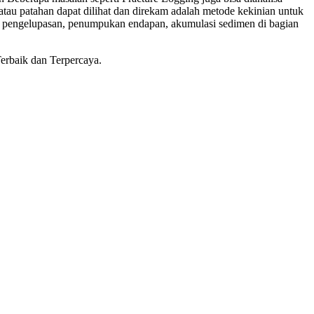
au patahan dapat dilihat dan direkam adalah metode kekinian untuk
a pengelupasan, penumpukan endapan, akumulasi sedimen di bagian
Terbaik dan Terpercaya.
borehole camera mabad
a borehole camera mabad
a Jasa borehole camera mabad
ga Jasa borehole camera mabad