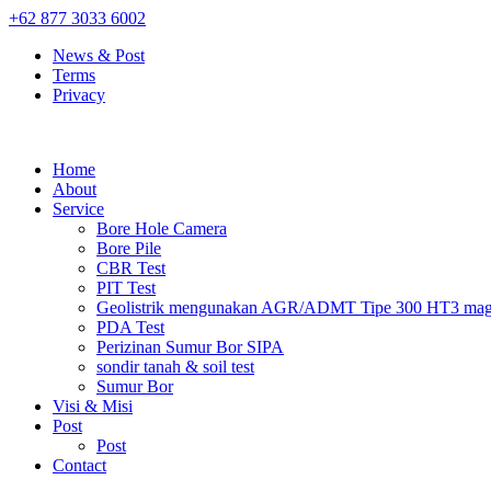
+62 877 3033 6002
News & Post
Terms
Privacy
Home
About
Service
Bore Hole Camera
Bore Pile
CBR Test
PIT Test
Geolistrik mengunakan AGR/ADMT Tipe 300 HT3 magn
PDA Test
Perizinan Sumur Bor SIPA
sondir tanah & soil test
Sumur Bor
Visi & Misi
Post
Post
Contact