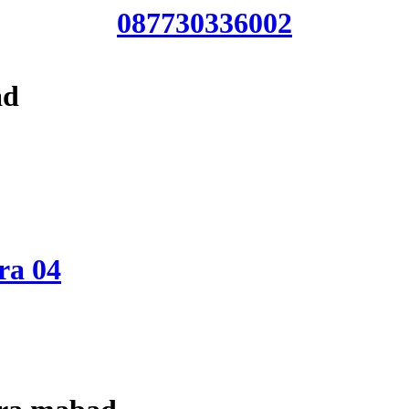
087730336002
ad