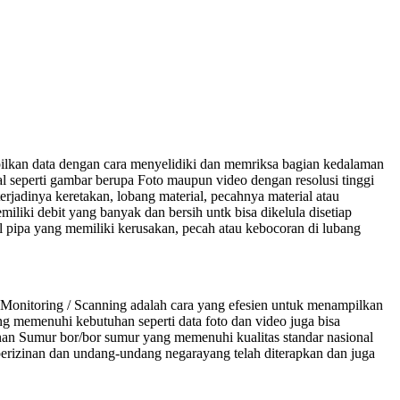
lkan data dengan cara menyelidiki dan memriksa bagian kedalaman
 seperti gambar berupa Foto maupun video dengan resolusi tinggi
rjadinya keretakan, lobang material, pecahnya material atau
liki debit yang banyak dan bersih untk bisa dikelula disetiap
 pipa yang memiliki kerusakan, pecah atau kebocoran di lubang
onitoring / Scanning adalah cara yang efesien untuk menampilkan
ang memenuhi kebutuhan seperti data foto dan video juga bisa
nan Sumur bor/bor sumur yang memenuhi kualitas standar nasional
 perizinan dan undang-undang negarayang telah diterapkan dan juga