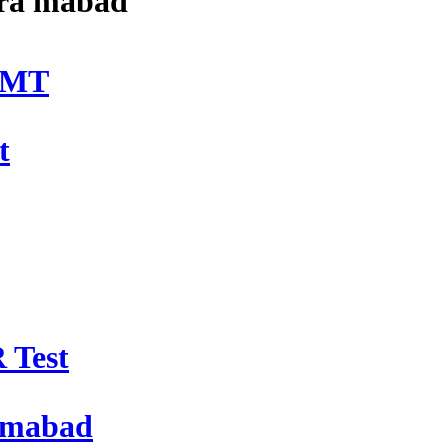
era mabad
DMT
t
 Test
a mabad