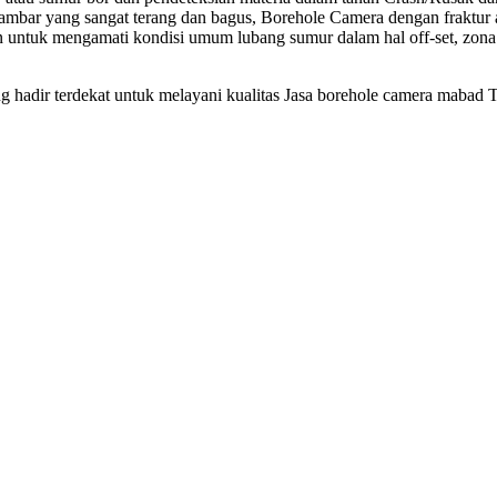
mbar yang sangat terang dan bagus, Borehole Camera dengan fraktur at
 untuk mengamati kondisi umum lubang sumur dalam hal off-set, zon
ng hadir terdekat untuk melayani kualitas Jasa borehole camera mabad 
Jasa 
Jas
Biay
Har