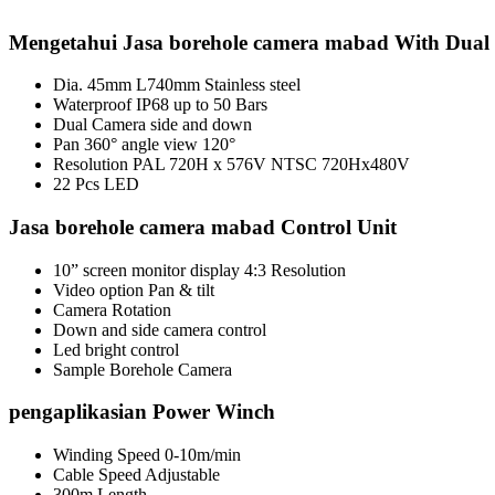
Mengetahui Jasa borehole camera mabad With Dual 
Dia. 45mm L740mm Stainless steel
Waterproof IP68 up to 50 Bars
Dual Camera side and down
Pan 360° angle view 120°
Resolution PAL 720H x 576V NTSC 720Hx480V
22 Pcs LED
Jasa borehole camera mabad Control Unit
10” screen monitor display 4:3 Resolution
Video option Pan & tilt
Camera Rotation
Down and side camera control
Led bright control
Sample Borehole Camera
pengaplikasian Power Winch
Winding Speed 0-10m/min
Cable Speed Adjustable
300m Length