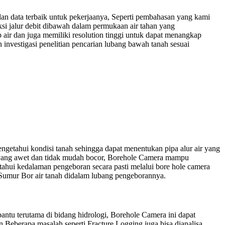
lan data terbaik untuk pekerjaanya, Seperti pembahasan yang kami
ksi jalur debit dibawah dalam permukaan air tahan yang
ir dan juga memiliki resolution tinggi untuk dapat menangkap
nvestigasi penelitian pencarian lubang bawah tanah sesuai
getahui kondisi tanah sehingga dapat menentukan pipa alur air yang
a yang awet dan tidak mudah bocor, Borehole Camera mampu
tahui kedalaman pengeboran secara pasti melalui bore hole camera
 Sumur Bor air tanah didalam lubang pengeborannya.
tu terutama di bidang hidrologi, Borehole Camera ini dapat
Beberapa masalah seperti Fracture Logging juga bisa dianalisa