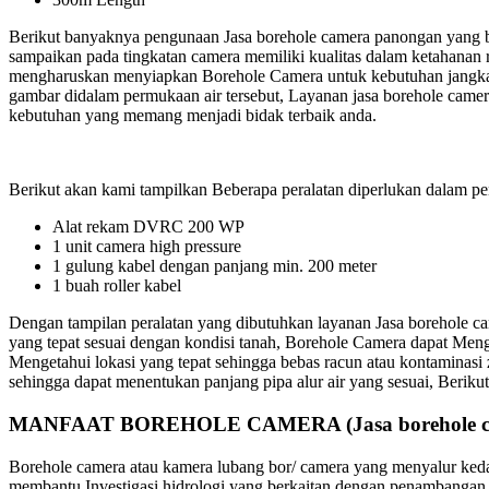
Berikut banyaknya pengunaan Jasa borehole camera panongan yang bis
sampaikan pada tingkatan camera memiliki kualitas dalam ketahanan r
mengharuskan menyiapkan Borehole Camera untuk kebutuhan jangkaua
gambar didalam permukaan air tersebut, Layanan jasa borehole camer
kebutuhan yang memang menjadi bidak terbaik anda.
Berikut akan kami tampilkan Beberapa peralatan diperlukan dalam pe
Alat rekam DVRC 200 WP
1 unit camera high pressure
1 gulung kabel dengan panjang min. 200 meter
1 buah roller kabel
Dengan tampilan peralatan yang dibutuhkan layanan Jasa borehole c
yang tepat sesuai dengan kondisi tanah, Borehole Camera dapat Men
Mengetahui lokasi yang tepat sehingga bebas racun atau kontaminasi
sehingga dapat menentukan panjang pipa alur air yang sesuai, Beri
MANFAAT BOREHOLE CAMERA (Jasa borehole ca
Borehole camera atau kamera lubang bor/ camera yang menyalur keda
membantu Investigasi hidrologi yang berkaitan dengan penambangan, 