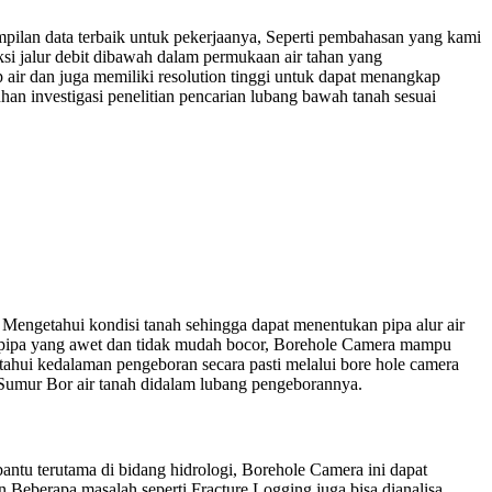
mpilan data terbaik untuk pekerjaanya, Seperti pembahasan yang kami
ksi jalur debit dibawah dalam permukaan air tahan yang
ir dan juga memiliki resolution tinggi untuk dapat menangkap
n investigasi penelitian pencarian lubang bawah tanah sesuai
Mengetahui kondisi tanah sehingga dapat menentukan pipa alur air
n pipa yang awet dan tidak mudah bocor, Borehole Camera mampu
tahui kedalaman pengeboran secara pasti melalui bore hole camera
 Sumur Bor air tanah didalam lubang pengeborannya.
tu terutama di bidang hidrologi, Borehole Camera ini dapat
Beberapa masalah seperti Fracture Logging juga bisa dianalisa