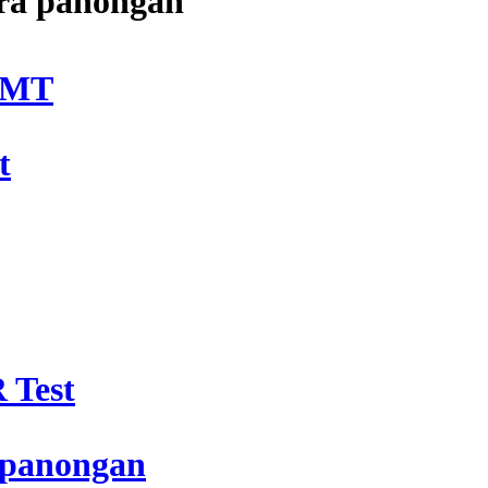
era panongan
DMT
t
 Test
 panongan