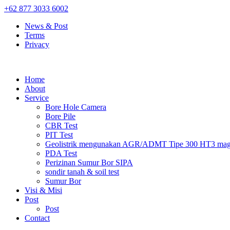
+62 877 3033 6002
News & Post
Terms
Privacy
Home
About
Service
Bore Hole Camera
Bore Pile
CBR Test
PIT Test
Geolistrik mengunakan AGR/ADMT Tipe 300 HT3 magn
PDA Test
Perizinan Sumur Bor SIPA
sondir tanah & soil test
Sumur Bor
Visi & Misi
Post
Post
Contact