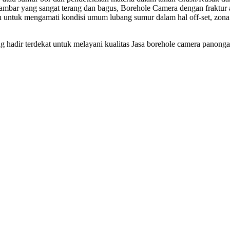
mbar yang sangat terang dan bagus, Borehole Camera dengan fraktur at
 untuk mengamati kondisi umum lubang sumur dalam hal off-set, zon
ng hadir terdekat untuk melayani kualitas Jasa borehole camera panong
Jasa borehole c
Jasa boreho
Biaya Jasa bo
Harga Jasa