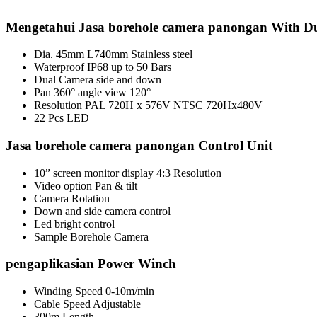
Mengetahui Jasa borehole camera panongan With Du
Dia. 45mm L740mm Stainless steel
Waterproof IP68 up to 50 Bars
Dual Camera side and down
Pan 360° angle view 120°
Resolution PAL 720H x 576V NTSC 720Hx480V
22 Pcs LED
Jasa borehole camera panongan Control Unit
10” screen monitor display 4:3 Resolution
Video option Pan & tilt
Camera Rotation
Down and side camera control
Led bright control
Sample Borehole Camera
pengaplikasian Power Winch
Winding Speed 0-10m/min
Cable Speed Adjustable
300m Length