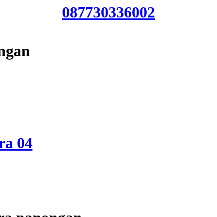
087730336002
ongan