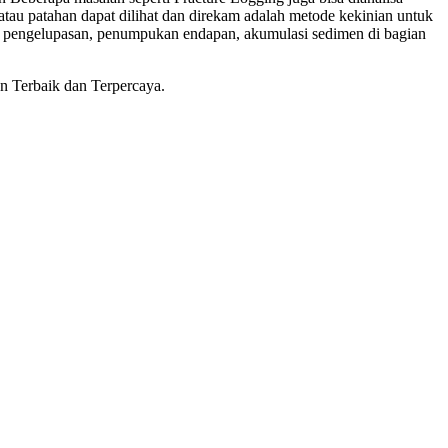
au patahan dapat dilihat dan direkam adalah metode kekinian untuk
a pengelupasan, penumpukan endapan, akumulasi sedimen di bagian
an Terbaik dan Terpercaya.
amera panongan
le camera panongan
rehole camera panongan
 borehole camera panongan