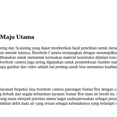
o Maju Utama
ing dan Scanning yang dapat memberikan hasil penelitian untuk mena
an metode lainnya, Borehole Camera menjangkau dengan menampilkan 
ng dibunakan untuk memantak kerusakan material konstruksi didalam bawa
 Borehole camera juga sering digunakan untuk pendeteksian Sumber mata
upa gambar dan video adalah hal penting untuk bisa memantau kualitas
ayanan Inspeksi Jasa borehole camera panongan Sumur Bor dengan car
terbaik dari segala kebutuhan layanan Sumur Bor mata air bersih ini, 
yang mana menjadi prioritas utama bagai usaha/perusahan sebagai pen
ambilan debit mata air yang sesuai sebagai kebutuhanya yang terlampi