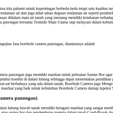
a kita pahami untuk kepentingan berbeda-beda tetapi satu kualitas ta
endaman air dan juga tidak tahan degnan rendaman air seperti pendete
n didalam mata air tanah yang memang memiliki ketahanan terhadap a
a panongan bersama Testindo Maju Utama siap melayani dalam kebutuha
ngujian Jasa borehole camera panongan, diantaranya adalah
amera panongan juga memiliki manfaat untuk pebuatan Sumur Bor agar 
getahui kondisi di dalam lubang sehingga dapat menentukan pemiliha
 zat-zat berbahaya yang ada dalam tanah, Borehole Camera juga Menge
kut manfaat yang baik untuk kebutuhan Borehole Camera damap inpeksi
mera panongan)
lam lubang bawah tanah memiliki beragam manfaat yang sangat memban
atau sumur bor dan pendeteksian materia dalam tanah Crash/Rusak dan 