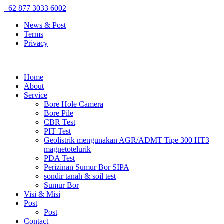
+62 877 3033 6002
News & Post
Terms
Privacy
Home
About
Service
Bore Hole Camera
Bore Pile
CBR Test
PIT Test
Geolistrik mengunakan AGR/ADMT Tipe 300 HT3
magnetotelurik
PDA Test
Perizinan Sumur Bor SIPA
sondir tanah & soil test
Sumur Bor
Visi & Misi
Post
Post
Contact