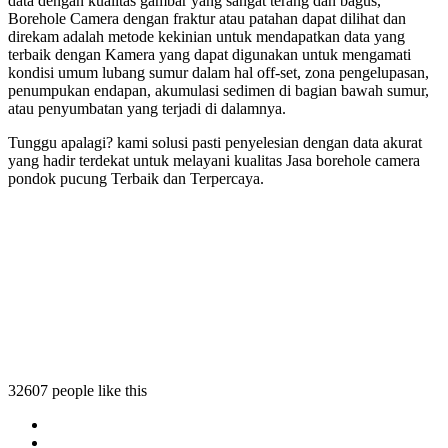
data dengan kualitas gambar yang sangat terang dan bagus,
Borehole Camera dengan fraktur atau patahan dapat dilihat dan
direkam adalah metode kekinian untuk mendapatkan data yang
terbaik dengan Kamera yang dapat digunakan untuk mengamati
kondisi umum lubang sumur dalam hal off-set, zona pengelupasan,
penumpukan endapan, akumulasi sedimen di bagian bawah sumur,
atau penyumbatan yang terjadi di dalamnya.
Tunggu apalagi? kami solusi pasti penyelesian dengan data akurat
yang hadir terdekat untuk melayani kualitas Jasa borehole camera
pondok pucung Terbaik dan Terpercaya.
le camera pondok pucung
ehole camera pondok pucung
 borehole camera pondok pucung
sa borehole camera pondok pucung
32607 people like this