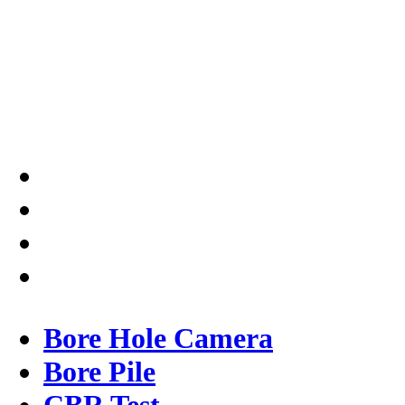
Testindo Maju Utama adalah
Solusi tepat dan terpercaya
dalam memberikan kualitas
terbaik pada pekerjaannya.
Bore Hole Camera
Bore Pile