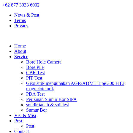
+62 877 3033 6002
News & Post
Terms
Privacy
Home
About
Service
Bore Hole Camera
Bore Pile
CBR Test
PIT Test
Geolistrik mengunakan AGR/ADMT Tipe 300 HT3
magnetotelurik
PDA Test
Perizinan Sumur Bor SIPA
sondir tanah & soil test
Sumur Bor
Visi & Misi
Post
Post
Contact