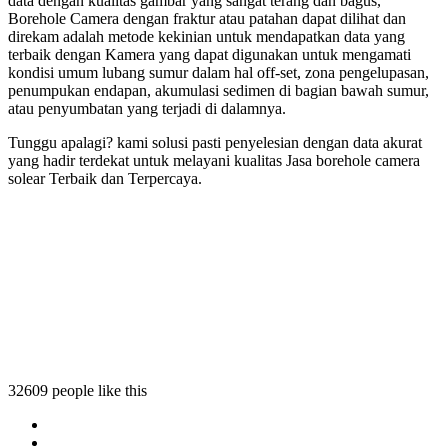
data dengan kualitas gambar yang sangat terang dan bagus,
Borehole Camera dengan fraktur atau patahan dapat dilihat dan
direkam adalah metode kekinian untuk mendapatkan data yang
terbaik dengan Kamera yang dapat digunakan untuk mengamati
kondisi umum lubang sumur dalam hal off-set, zona pengelupasan,
penumpukan endapan, akumulasi sedimen di bagian bawah sumur,
atau penyumbatan yang terjadi di dalamnya.
Tunggu apalagi? kami solusi pasti penyelesian dengan data akurat
yang hadir terdekat untuk melayani kualitas Jasa borehole camera
solear Terbaik dan Terpercaya.
a solear
 camera solear
ole camera solear
rehole camera solear
32609 people like this