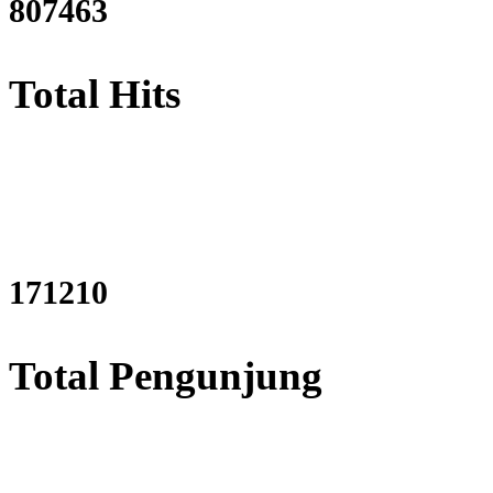
967810
Total Hits
206986
Total Pengunjung
istrik, Perizinan SIPA, Izin 