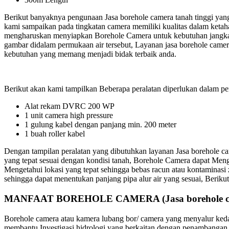
Berikut banyaknya pengunaan Jasa borehole camera tanah tinggi yang 
kami sampaikan pada tingkatan camera memiliki kualitas dalam ketaha
mengharuskan menyiapkan Borehole Camera untuk kebutuhan jangkaua
gambar didalam permukaan air tersebut, Layanan jasa borehole camer
kebutuhan yang memang menjadi bidak terbaik anda.
Berikut akan kami tampilkan Beberapa peralatan diperlukan dalam pen
Alat rekam DVRC 200 WP
1 unit camera high pressure
1 gulung kabel dengan panjang min. 200 meter
1 buah roller kabel
Dengan tampilan peralatan yang dibutuhkan layanan Jasa borehole ca
yang tepat sesuai dengan kondisi tanah, Borehole Camera dapat Men
Mengetahui lokasi yang tepat sehingga bebas racun atau kontaminasi
sehingga dapat menentukan panjang pipa alur air yang sesuai, Beri
MANFAAT BOREHOLE CAMERA (Jasa borehole cam
Borehole camera atau kamera lubang bor/ camera yang menyalur keda
membantu Investigasi hidrologi yang berkaitan dengan penambangan, 