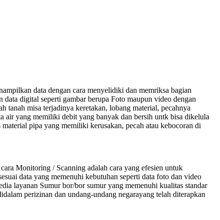
nampilkan data dengan cara menyelidiki dan memriksa bagian
data digital seperti gambar berupa Foto maupun video dengan
h tanah misa terjadinya keretakan, lobang material, pecahnya
 air yang memiliki debit yang banyak dan bersih untk bisa dikelula
 material pipa yang memiliki kerusakan, pecah atau kebocoran di
ara Monitoring / Scanning adalah cara yang efesien untuk
sesuai data yang memenuhi kebutuhan seperti data foto dan video
yedia layanan Sumur bor/bor sumur yang memenuhi kualitas standar
r didalam perizinan dan undang-undang negarayang telah diterapkan