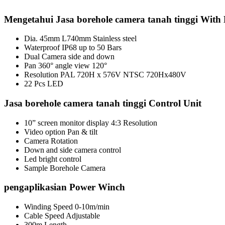
Mengetahui Jasa borehole camera tanah tinggi With 
Dia. 45mm L740mm Stainless steel
Waterproof IP68 up to 50 Bars
Dual Camera side and down
Pan 360° angle view 120°
Resolution PAL 720H x 576V NTSC 720Hx480V
22 Pcs LED
Jasa borehole camera tanah tinggi Control Unit
10” screen monitor display 4:3 Resolution
Video option Pan & tilt
Camera Rotation
Down and side camera control
Led bright control
Sample Borehole Camera
pengaplikasian Power Winch
Winding Speed 0-10m/min
Cable Speed Adjustable
300m Length