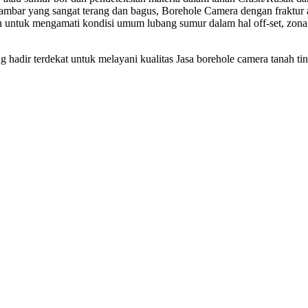
mbar yang sangat terang dan bagus, Borehole Camera dengan fraktur at
 untuk mengamati kondisi umum lubang sumur dalam hal off-set, zon
g hadir terdekat untuk melayani kualitas Jasa borehole camera tanah ti
Jasa borehole camera tanah tinggi
Jasa borehole camera tanah tingg
Biaya Jasa borehole camera tanah tingg
Harga Jasa borehole camera tanah