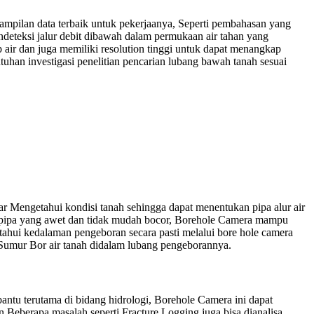
tampilan data terbaik untuk pekerjaanya, Seperti pembahasan yang
ndeteksi jalur debit dibawah dalam permukaan air tahan yang
ir dan juga memiliki resolution tinggi untuk dapat menangkap
uhan investigasi penelitian pencarian lubang bawah tanah sesuai
r Mengetahui kondisi tanah sehingga dapat menentukan pipa alur air
n pipa yang awet dan tidak mudah bocor, Borehole Camera mampu
tahui kedalaman pengeboran secara pasti melalui bore hole camera
 Sumur Bor air tanah didalam lubang pengeborannya.
tu terutama di bidang hidrologi, Borehole Camera ini dapat
Beberapa masalah seperti Fracture Logging juga bisa dianalisa