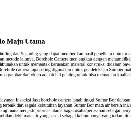
indo Maju Utama
toring dan Scanning yang dapat memberikan hasil penelitian untuk me
an metode lainnya, Borehole Camera menjangkau dengan menampilkan 
ng dibunakan untuk memantak kerusakan material konstruksi didalam bawa
 Borehole camera juga sering digunakan untuk pendeteksian Sumber mata
upa gambar dan video adalah hal penting untuk bisa memantau kualitas
yanan Inspeksi Jasa borehole camera tanah tinggi Sumur Bor dengan c
terbaik dari segala kebutuhan layanan Sumur Bor mata air bersih ini, 
yang mana menjadi prioritas utama bagai usaha/perusahan sebagai pen
ambilan debit mata air yang sesuai sebagai kebutuhanya yang terlampi