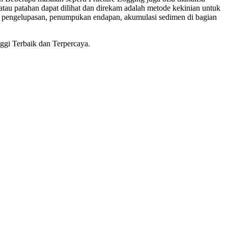
au patahan dapat dilihat dan direkam adalah metode kekinian untuk
a pengelupasan, penumpukan endapan, akumulasi sedimen di bagian
nggi Terbaik dan Terpercaya.
i
i
 tinggi