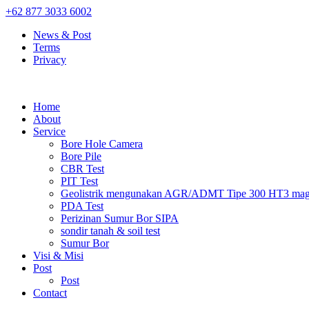
+62 877 3033 6002
News & Post
Terms
Privacy
Home
About
Service
Bore Hole Camera
Bore Pile
CBR Test
PIT Test
Geolistrik mengunakan AGR/ADMT Tipe 300 HT3 magn
PDA Test
Perizinan Sumur Bor SIPA
sondir tanah & soil test
Sumur Bor
Visi & Misi
Post
Post
Contact