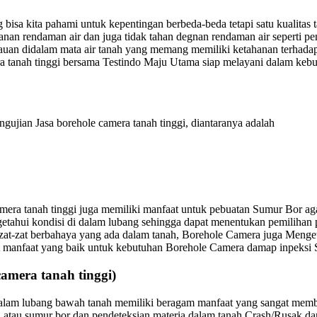
bisa kita pahami untuk kepentingan berbeda-beda tetapi satu kualitas 
nan rendaman air dan juga tidak tahan degnan rendaman air seperti pe
n didalam mata air tanah yang memang memiliki ketahanan terhadap a
a tanah tinggi bersama Testindo Maju Utama siap melayani dalam kebut
gujian Jasa borehole camera tanah tinggi, diantaranya adalah
mera tanah tinggi juga memiliki manfaat untuk pebuatan Sumur Bor aga
getahui kondisi di dalam lubang sehingga dapat menentukan pemiliha
 zat-zat berbahaya yang ada dalam tanah, Borehole Camera juga Menge
kut manfaat yang baik untuk kebutuhan Borehole Camera damap inpeksi
era tanah tinggi)
lam lubang bawah tanah memiliki beragam manfaat yang sangat memban
atau sumur bor dan pendeteksian materia dalam tanah Crash/Rusak dan 