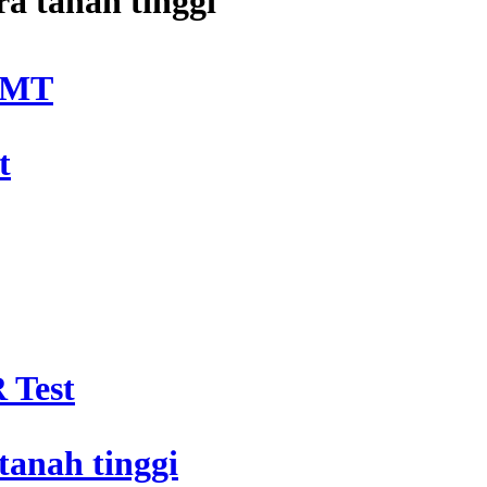
a tanah tinggi
DMT
t
 Test
tanah tinggi