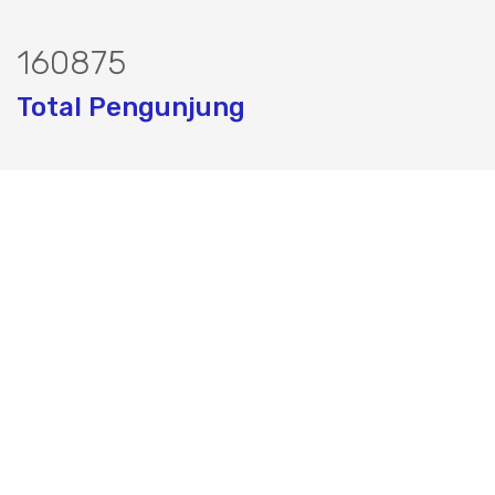
195349
Total Pengunjung
listrik, Perizinan SIPA, Izin SIPA, jasa
Layanan Terbaik dalam Jasa Bor Sumur / Sumur Bor,
Sondir Tanah & Soil Test, Geolistrik dan PDA Test / Test
PDA, PIT Test, CBR Test dan Pembuatan Izin Sumur Bor