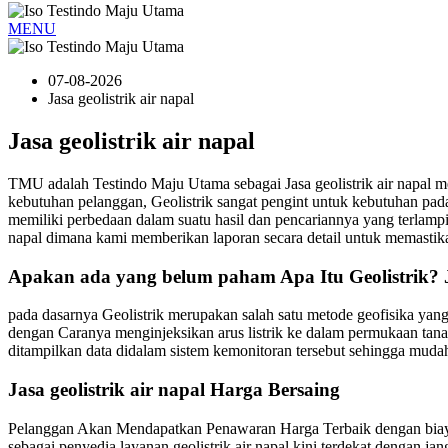
MENU
07-08-2026
Jasa geolistrik air napal
Jasa geolistrik air napal
TMU adalah Testindo Maju Utama sebagai Jasa geolistrik air napa
kebutuhan pelanggan, Geolistrik sangat pengint untuk kebutuhan 
memiliki perbedaan dalam suatu hasil dan pencariannya yang terlampi
napal dimana kami memberikan laporan secara detail untuk memastikan
Apakan ada yang belum paham Apa Itu Geolistrik? Ja
pada dasarnya Geolistrik merupakan salah satu metode geofisika yan
dengan Caranya menginjeksikan arus listrik ke dalam permukaan tanah. 
ditampilkan data didalam sistem kemonitoran tersebut sehingga muda
Jasa geolistrik air napal Harga Bersaing
Pelanggan Akan Mendapatkan Penawaran Harga Terbaik dengan biaya y
sebagai penyedia layanan geolistrik air napal kini terdekat dengan 