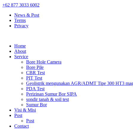
+62 877 3033 6002
News & Post
Terms
Privacy
Home
About
Service
Bore Hole Camera
Bore Pile
CBR Test
PIT Test
Geolistrik mengunakan AGR/ADMT Tipe 300 HT3 magn
PDA Test
Perizinan Sumur Bor SIPA
sondir tanah & soil test
Sumur Bor
Visi & Misi
Post
Post
Contact