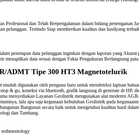
itas Profesional dan Telah Berpengalaman dalam bidang penenganan Jas
n pelanggan. Testindo Siap memberikan kualitas dan hasilyang terbaik
am penetapan data pelanggan inginkan dengan laporan yang Akurat pe
pir menapilkan data sesuai dengan Fakta Pengukuran Berlangsung pata 
AGR/ADMT Tipe 300 HT3 Magnetotelurik
udah digunakan oleh penguna baru untuk mendeteksi lapisan batuan ta
op & go, koneksi via bluetooth, grafik langsung di generate dr HP, diope
u Utama menyediakan Layanan Geolistrik mengunakan alat moderen A
a umumnya, lalu apa saja kegunaan kebutuhan Geolistrik pada keguna
mbangunan Bangunan secara baik untuk mengetahui kualitas hasil dalam
keologi dan Tambang.
an sedimentology