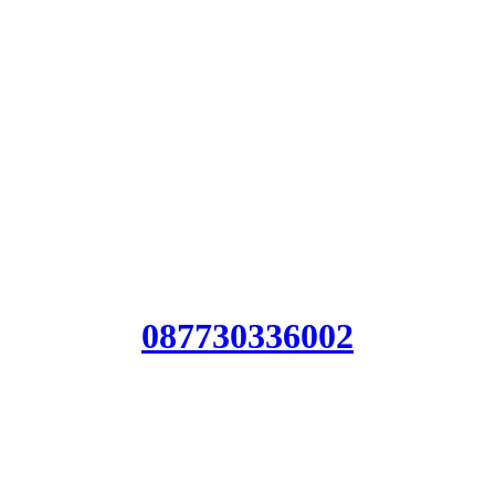
Jasa geol
Harga Jasa
Biaya Jas
087730336002