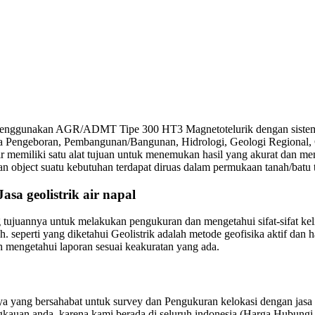
l menggunakan AGR/ADMT Tipe 300 HT3 Magnetotelurik dengan sistem c
pada Pengeboran, Pembangunan/Bangunan, Hidrologi, Geologi Regional
r memiliki satu alat tujuan untuk menemukan hasil yang akurat dan mem
 object suatu kebutuhan terdapat diruas dalam permukaan tanah/batu t
sa geolistrik air napal
g tujuannya untuk melakukan pengukuran dan mengetahui sifat-sifat ke
seperti yang diketahui Geolistrik adalah metode geofisika aktif dan hal 
h mengetahui laporan sesuai keakuratan yang ada.
ang bersahabat untuk survey dan Pengukuran kelokasi dengan jasa Ge
jangkauan anda, karena kami berada di seluruh indonesia (Harga Hubung