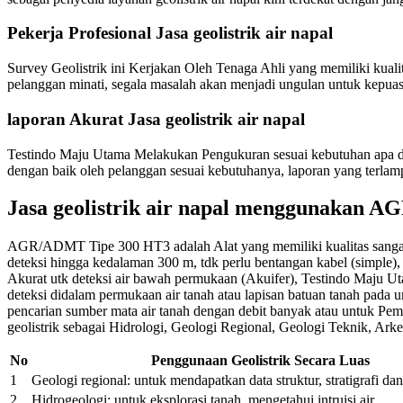
Pekerja Profesional Jasa geolistrik air napal
Survey Geolistrik ini Kerjakan Oleh Tenaga Ahli yang memiliki kual
pelanggan minati, segala masalah akan menjadi ungulan untuk kepuasa
laporan Akurat Jasa geolistrik air napal
Testindo Maju Utama Melakukan Pengukuran sesuai kebutuhan apa dal
dengan baik oleh pelanggan sesuai kebutuhanya, laporan yang terlam
Jasa geolistrik air napal menggunakan 
AGR/ADMT Tipe 300 HT3 adalah Alat yang memiliki kualitas sangat m
deteksi hingga kedalaman 300 m, tdk perlu bentangan kabel (simple), st
Akurat utk deteksi air bawah permukaan (Akuifer), Testindo Maj
deteksi didalam permukaan air tanah atau lapisan batuan tanah pad
pencarian sumber mata air tanah dengan debit banyak atau untuk Pe
geolistrik sebagai Hidrologi, Geologi Regional, Geologi Teknik, Ar
No
Penggunaan Geolistrik Secara Luas
1
Geologi regional: untuk mendapatkan data struktur, stratigrafi d
2
Hidrogeologi: untuk eksplorasi tanah, mengetahui intruisi air