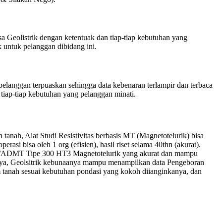
a Geolistrik dengan ketentuak dan tiap-tiap kebutuhan yang
 untuk pelanggan dibidang ini.
langgan terpuaskan sehingga data kebenaran terlampir dan terbaca
tiap-tiap kebutuhan yang pelanggan minati.
nah, Alat Studi Resistivitas berbasis MT (Magnetotelurik) bisa
rasi bisa oleh 1 org (efisien), hasil riset selama 40thn (akurat).
GR/ADMT Tipe 300 HT3 Magnetotelurik yang akurat dan mampu
annya, Geolsitrik kebunaanya mampu menampilkan data Pengeboran
 tanah sesuai kebutuhan pondasi yang kokoh diianginkanya, dan