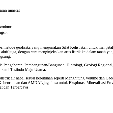
aran mineral
struktur
ngsor
rupa metode geofisika yang mengunakan Sifat Kelistrikan untuk menget
ang aktif juga, dengan cara menginjeksikan arus listrik ke dalam tanah 
ngsung.
n pada Pengeboran, Pembangunan/Bangunan, Hidrologi, Geologi Regiona
gi kami Testindo Maju Utama.
istrik air napal sesuai kebutuhan seperti Menghitung Volume dan Cad
 Kebencanaan dan AMDAL juga bisa untuk Eksplorasi Mineralisasi Em
kat dan Terpercaya
Jasa geolist