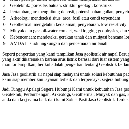
3
Geoteknik: porositas batuan, struktur geologi, konstruksi
4
Pertambangan: menghitung deposit, potensi bahan galian, penyeb
5
Arkeologi: mendeteksi situs, arca, fosil atau candi terpendam
6
Geothermal: mengetahui kedalaman, penyebaran, low resistivity
7
Minyak dan gas: oil-water contact, well logging geophysics, dan 
8
Kebencanaan: mendeteksi gerakan tanah dan mitigasi bencana lo
9
AMDAL: studi lingkungan dan pencemaran air tanah
Seperti pengertian yang kami tampilkan Jasa geolistrik air napal Be
yang aktif dikarenakan karena arus listrik berasal dari luar sistem y
monitor tampilkan, berikut adalah pengertian tentang Geolistrik berla
Jasa Jasa geolistrik air napal siap melayani untuk solusi kebutuha
kami siap memberikan layanan terbaik dan terpercaya, segera hubun
Jadi Tunggu Apalagi Segera Hubungi Kami untuk kebutuhan Jasa geol
Geoteknik, Pertambangan, Arkeologi, Geothermal, Minyak dan gas,
anda dan kerjasama baik dari kami Solusi Pasti Jasa Geolistrik Terde