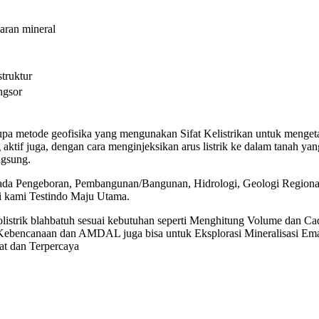
aran mineral
struktur
ngsor
erupa metode geofisika yang mengunakan Sifat Kelistrikan untuk menge
ang aktif juga, dengan cara menginjeksikan arus listrik ke dalam tanah 
ngsung.
an pada Pengeboran, Pembangunan/Bangunan, Hidrologi, Geologi Regiona
gi kami Testindo Maju Utama.
istrik blahbatuh sesuai kebutuhan seperti Menghitung Volume dan Ca
 Kebencanaan dan AMDAL juga bisa untuk Eksplorasi Mineralisasi Em
kat dan Terpercaya
Jasa geolistr