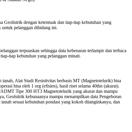
a Geolistrik dengan ketentuak dan tiap-tiap kebutuhan yang
 untuk pelanggan dibidang ini.
langgan terpuaskan sehingga data kebenaran terlampir dan terbaca
tiap-tiap kebutuhan yang pelanggan minati.
nah, Alat Studi Resistivitas berbasis MT (Magnetotelurik) bisa
rasi bisa oleh 1 org (efisien), hasil riset selama 40thn (akurat).
GR/ADMT Tipe 300 HT3 Magnetotelurik yang akurat dan mampu
annya, Geolsitrik kebunaanya mampu menampilkan data Pengeboran
 tanah sesuai kebutuhan pondasi yang kokoh diianginkanya, dan