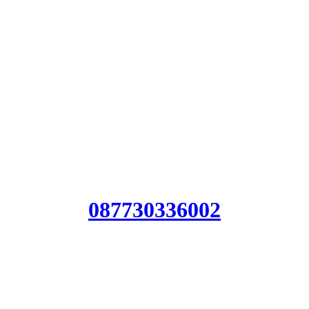
Jasa geol
Harga Jasa
Biaya Jas
087730336002