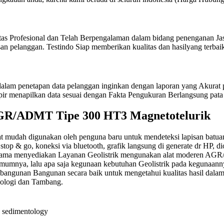
itas Profesional dan Telah Berpengalaman dalam bidang penenganan Jas
n pelanggan. Testindo Siap memberikan kualitas dan hasilyang terbaik
am penetapan data pelanggan inginkan dengan laporan yang Akurat pe
pir menapilkan data sesuai dengan Fakta Pengukuran Berlangsung pata 
 AGR/ADMT Tipe 300 HT3 Magnetotelurik
udah digunakan oleh penguna baru untuk mendeteksi lapisan batuan ta
op & go, koneksi via bluetooth, grafik langsung di generate dr HP, diope
u Utama menyediakan Layanan Geolistrik mengunakan alat moderen A
a umumnya, lalu apa saja kegunaan kebutuhan Geolistrik pada keguna
mbangunan Bangunan secara baik untuk mengetahui kualitas hasil dalam
keologi dan Tambang.
an sedimentology