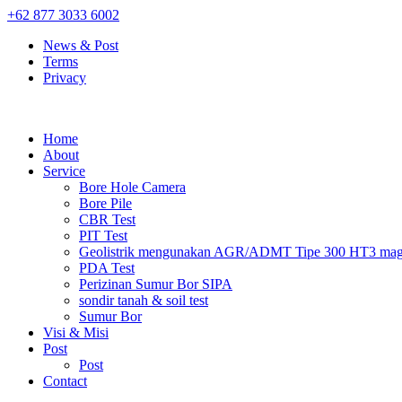
+62 877 3033 6002
News & Post
Terms
Privacy
Home
About
Service
Bore Hole Camera
Bore Pile
CBR Test
PIT Test
Geolistrik mengunakan AGR/ADMT Tipe 300 HT3 magn
PDA Test
Perizinan Sumur Bor SIPA
sondir tanah & soil test
Sumur Bor
Visi & Misi
Post
Post
Contact