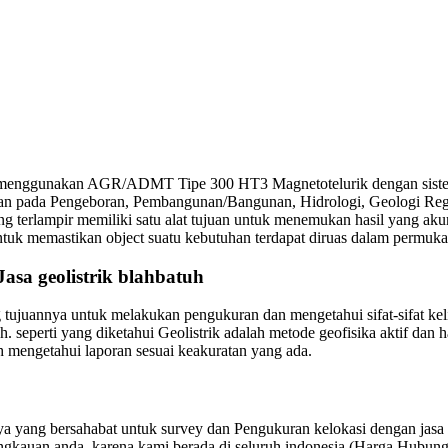
h menggunakan AGR/ADMT Tipe 300 HT3 Magnetotelurik dengan sistem
tuhan pada Pengeboran, Pembangunan/Bangunan, Hidrologi, Geologi Re
g terlampir memiliki satu alat tujuan untuk menemukan hasil yang aku
ntuk memastikan object suatu kebutuhan terdapat diruas dalam permukaa
asa geolistrik blahbatuh
g tujuannya untuk melakukan pengukuran dan mengetahui sifat-sifat ke
seperti yang diketahui Geolistrik adalah metode geofisika aktif dan hal 
h mengetahui laporan sesuai keakuratan yang ada.
ang bersahabat untuk survey dan Pengukuran kelokasi dengan jasa Ge
jangkauan anda, karena kami berada di seluruh indonesia (Harga Hubun