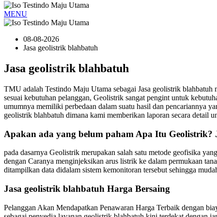
MENU
08-08-2026
Jasa geolistrik blahbatuh
Jasa geolistrik blahbatuh
TMU adalah Testindo Maju Utama sebagai Jasa geolistrik blahbatu
sesuai kebutuhan pelanggan, Geolistrik sangat pengint untuk kebu
umumnya memiliki perbedaan dalam suatu hasil dan pencariannya yan
geolistrik blahbatuh dimana kami memberikan laporan secara detail u
Apakan ada yang belum paham Apa Itu Geolistrik? J
pada dasarnya Geolistrik merupakan salah satu metode geofisika yan
dengan Caranya menginjeksikan arus listrik ke dalam permukaan tanah. 
ditampilkan data didalam sistem kemonitoran tersebut sehingga muda
Jasa geolistrik blahbatuh Harga Bersaing
Pelanggan Akan Mendapatkan Penawaran Harga Terbaik dengan biaya y
sebagai penyedia layanan geolistrik blahbatuh kini terdekat dengan 