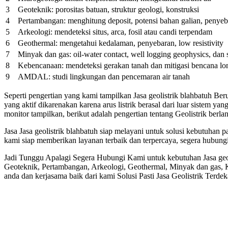
3
Geoteknik: porositas batuan, struktur geologi, konstruksi
4
Pertambangan: menghitung deposit, potensi bahan galian, penyeb
5
Arkeologi: mendeteksi situs, arca, fosil atau candi terpendam
6
Geothermal: mengetahui kedalaman, penyebaran, low resistivity
7
Minyak dan gas: oil-water contact, well logging geophysics, dan 
8
Kebencanaan: mendeteksi gerakan tanah dan mitigasi bencana lo
9
AMDAL: studi lingkungan dan pencemaran air tanah
Seperti pengertian yang kami tampilkan Jasa geolistrik blahbatuh B
yang aktif dikarenakan karena arus listrik berasal dari luar sistem y
monitor tampilkan, berikut adalah pengertian tentang Geolistrik berla
Jasa Jasa geolistrik blahbatuh siap melayani untuk solusi kebutuh
kami siap memberikan layanan terbaik dan terpercaya, segera hubun
Jadi Tunggu Apalagi Segera Hubungi Kami untuk kebutuhan Jasa geol
Geoteknik, Pertambangan, Arkeologi, Geothermal, Minyak dan gas,
anda dan kerjasama baik dari kami Solusi Pasti Jasa Geolistrik Terde