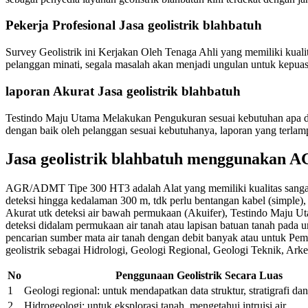
Pekerja Profesional Jasa geolistrik blahbatuh
Survey Geolistrik ini Kerjakan Oleh Tenaga Ahli yang memiliki kual
pelanggan minati, segala masalah akan menjadi ungulan untuk kepuasa
laporan Akurat Jasa geolistrik blahbatuh
Testindo Maju Utama Melakukan Pengukuran sesuai kebutuhan apa dal
dengan baik oleh pelanggan sesuai kebutuhanya, laporan yang terlam
Jasa geolistrik blahbatuh menggunakan
AGR/ADMT Tipe 300 HT3 adalah Alat yang memiliki kualitas sangat m
deteksi hingga kedalaman 300 m, tdk perlu bentangan kabel (simple), st
Akurat utk deteksi air bawah permukaan (Akuifer), Testindo Maj
deteksi didalam permukaan air tanah atau lapisan batuan tanah pad
pencarian sumber mata air tanah dengan debit banyak atau untuk Pe
geolistrik sebagai Hidrologi, Geologi Regional, Geologi Teknik, Ar
No
Penggunaan Geolistrik Secara Luas
1
Geologi regional: untuk mendapatkan data struktur, stratigrafi d
2
Hidrogeologi: untuk eksplorasi tanah, mengetahui intruisi air