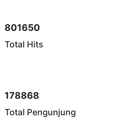
1004926
Total Hits
223585
Total Pengunjung
strik, Perizinan SIPA, Izin SIPA, j