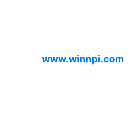
SIPA, Geolistrik,
SondirTanah & Soil Test,
PDA Test & Sumur Bor, Pit
Test, CBR Test
© 2012
www.winnpi.com
|
Testindo Maju Utama