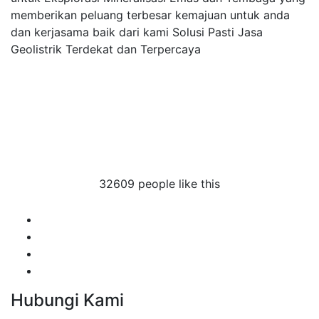
memberikan peluang terbesar kemajuan untuk anda
dan kerjasama baik dari kami Solusi Pasti Jasa
Geolistrik Terdekat dan Terpercaya
trik cimone
olistrik cimone
a geolistrik cimone
geolistrik cimone
32609 people like this
Hubungi Kami