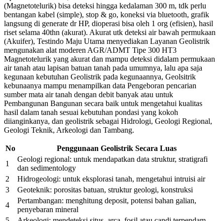
(Magnetotelurik) bisa deteksi hingga kedalaman 300 m, tdk perlu
bentangan kabel (simple), stop & go, koneksi via bluetooth, grafik
langsung di generate dr HP, dioperasi bisa oleh 1 org (efisien), hasil
riset selama 40thn (akurat). Akurat utk deteksi air bawah permukaan
(Akuifer), Testindo Maju Utama menyediakan Layanan Geolistrik
mengunakan alat moderen AGR/ADMT Tipe 300 HT3
Magnetotelurik yang akurat dan mampu deteksi didalam permukaan
air tanah atau lapisan batuan tanah pada umumnya, lalu apa saja
kegunaan kebutuhan Geolistrik pada kegunaannya, Geolsitrik
kebunaanya mampu menampilkan data Pengeboran pencarian
sumber mata air tanah dengan debit banyak atau untuk
Pembangunan Bangunan secara baik untuk mengetahui kualitas
hasil dalam tanah sesuai kebutuhan pondasi yang kokoh
diianginkanya, dan geolistrik sebagai Hidrologi, Geologi Regional,
Geologi Teknik, Arkeologi dan Tambang.
No
Penggunaan Geolistrik Secara Luas
Geologi regional: untuk mendapatkan data struktur, stratigrafi
1
dan sedimentology
2
Hidrogeologi: untuk eksplorasi tanah, mengetahui intruisi air
3
Geoteknik: porositas batuan, struktur geologi, konstruksi
Pertambangan: menghitung deposit, potensi bahan galian,
4
penyebaran mineral
5
Arkeologi: mendeteksi situs, arca, fosil atau candi terpendam