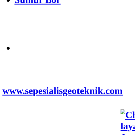
Alamat
Jangkauan Seluruh
Indonesia
© 2026
www.sepesialisgeoteknik.com
|
Penyedia Layanan Pembuatan
Izin Sumur Bor SIPA,
Geolistrik, SondirTanah & Soil