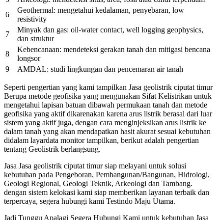
Geothermal: mengetahui kedalaman, penyebaran, low
6
resistivity
Minyak dan gas: oil-water contact, well logging geophysics,
7
dan struktur
Kebencanaan: mendeteksi gerakan tanah dan mitigasi bencana
8
longsor
9
AMDAL: studi lingkungan dan pencemaran air tanah
Seperti pengertian yang kami tampilkan Jasa geolistrik ciputat timur
Berupa metode geofisika yang mengunakan Sifat Kelistrikan untuk
mengetahui lapisan batuan dibawah permukaan tanah dan metode
geofisika yang aktif dikarenakan karena arus listrik berasal dari luar
sistem yang aktif juga, dengan cara menginjeksikan arus listrik ke
dalam tanah yang akan mendapatkan hasit akurat sesuai kebutuhan
didalam layardata monitor tampilkan, berikut adalah pengertian
tentang Geolistrik berlangsung.
Jasa Jasa geolistrik ciputat timur siap melayani untuk solusi
kebutuhan pada Pengeboran, Pembangunan/Bangunan, Hidrologi,
Geologi Regional, Geologi Teknik, Arkeologi dan Tambang.
dengan sistem kelokasi kami siap memberikan layanan terbaik dan
terpercaya, segera hubungi kami Testindo Maju Utama.
Jadi Tunggu Apalagi Segera Hubungi Kami untuk kebutuhan Jasa