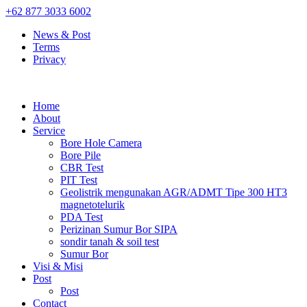
+62 877 3033 6002
News & Post
Terms
Privacy
Home
About
Service
Bore Hole Camera
Bore Pile
CBR Test
PIT Test
Geolistrik mengunakan AGR/ADMT Tipe 300 HT3
magnetotelurik
PDA Test
Perizinan Sumur Bor SIPA
sondir tanah & soil test
Sumur Bor
Visi & Misi
Post
Post
Contact