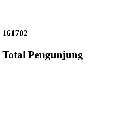
196216
Total Pengunjung
ata air tanah, PDA Test, test
Layanan Terbaik dalam Jasa