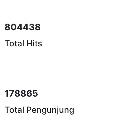
1004832
Total Hits
224220
Total Pengunjung
listrik, Perizinan SIPA, Izin SIPA, 