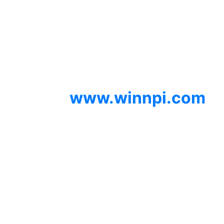
SIPA, Geolistrik,
SondirTanah & Soil Test,
PDA Test & Sumur Bor, Pit
Test, CBR Test
© 2012
www.winnpi.com
|
Testindo Maju Utama