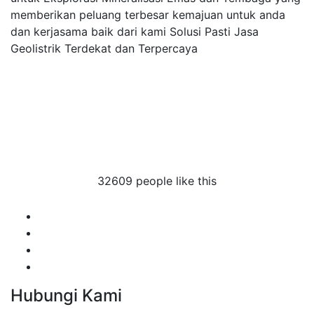
memberikan peluang terbesar kemajuan untuk anda
dan kerjasama baik dari kami Solusi Pasti Jasa
Geolistrik Terdekat dan Terpercaya
listrik cirinten
eolistrik cirinten
asa geolistrik cirinten
sa geolistrik cirinten
32609 people like this
Hubungi Kami