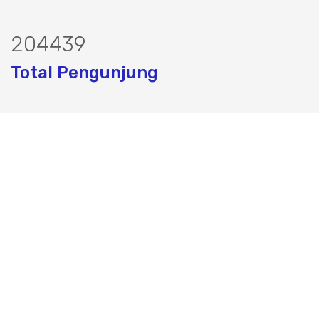
238831
Total Pengunjung
 harga sondir, biaya jasa sondir, harga 
Layanan Terbaik dalam Jasa Bor Sumur / Sumur Bor,
Sondir Tanah & Soil Test, Geolistrik dan PDA Test / Test
PDA, PIT Test, CBR Test dan Pembuatan Izin Sumur Bor