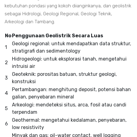
kebutuhan pondasi yang kokoh diianginkanya, dan geolistrik
sebagai Hidrologi, Geologi Regional, Geologi Teknik,
Arkeologi dan Tambang.
No
Penggunaan Geolistrik Secara Luas
Geologi regional: untuk mendapatkan data struktur,
1
stratigrafi dan sedimentology
Hidrogeologi: untuk eksplorasi tanah, mengetahui
2
intruisi air
Geoteknik: porositas batuan, struktur geologi,
3
konstruksi
Pertambangan: menghitung deposit, potensi bahan
4
galian, penyebaran mineral
Arkeologi: mendeteksi situs, arca, fosil atau candi
5
terpendam
Geothermal: mengetahui kedalaman, penyebaran,
6
low resistivity
Minyak dan gas: oil-water contact, well logging