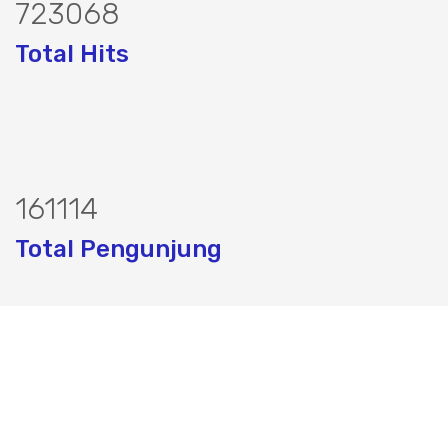
878011
Total Hits
195639
Total Pengunjung
strik, Perizinan SIPA, Izin SIPA, jasa g