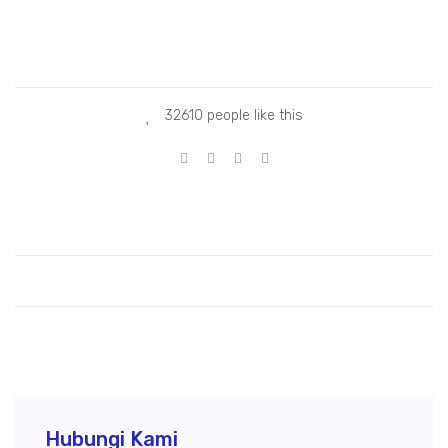
strik legok
 geolistrik legok
 geolistrik legok
32610 people like this
Hubungi Kami