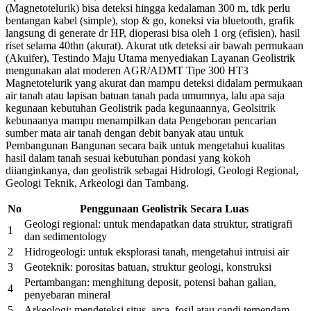
(Magnetotelurik) bisa deteksi hingga kedalaman 300 m, tdk perlu
bentangan kabel (simple), stop & go, koneksi via bluetooth, grafik
langsung di generate dr HP, dioperasi bisa oleh 1 org (efisien), hasil
riset selama 40thn (akurat). Akurat utk deteksi air bawah permukaan
(Akuifer), Testindo Maju Utama menyediakan Layanan Geolistrik
mengunakan alat moderen AGR/ADMT Tipe 300 HT3
Magnetotelurik yang akurat dan mampu deteksi didalam permukaan
air tanah atau lapisan batuan tanah pada umumnya, lalu apa saja
kegunaan kebutuhan Geolistrik pada kegunaannya, Geolsitrik
kebunaanya mampu menampilkan data Pengeboran pencarian
sumber mata air tanah dengan debit banyak atau untuk
Pembangunan Bangunan secara baik untuk mengetahui kualitas
hasil dalam tanah sesuai kebutuhan pondasi yang kokoh
diianginkanya, dan geolistrik sebagai Hidrologi, Geologi Regional,
Geologi Teknik, Arkeologi dan Tambang.
No
Penggunaan Geolistrik Secara Luas
Geologi regional: untuk mendapatkan data struktur, stratigrafi
1
dan sedimentology
2
Hidrogeologi: untuk eksplorasi tanah, mengetahui intruisi air
3
Geoteknik: porositas batuan, struktur geologi, konstruksi
Pertambangan: menghitung deposit, potensi bahan galian,
4
penyebaran mineral
5
Arkeologi: mendeteksi situs, arca, fosil atau candi terpendam