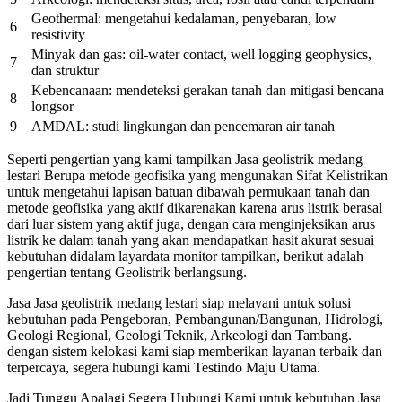
Geothermal: mengetahui kedalaman, penyebaran, low
6
resistivity
Minyak dan gas: oil-water contact, well logging geophysics,
7
dan struktur
Kebencanaan: mendeteksi gerakan tanah dan mitigasi bencana
8
longsor
9
AMDAL: studi lingkungan dan pencemaran air tanah
Seperti pengertian yang kami tampilkan Jasa geolistrik medang
lestari Berupa metode geofisika yang mengunakan Sifat Kelistrikan
untuk mengetahui lapisan batuan dibawah permukaan tanah dan
metode geofisika yang aktif dikarenakan karena arus listrik berasal
dari luar sistem yang aktif juga, dengan cara menginjeksikan arus
listrik ke dalam tanah yang akan mendapatkan hasit akurat sesuai
kebutuhan didalam layardata monitor tampilkan, berikut adalah
pengertian tentang Geolistrik berlangsung.
Jasa Jasa geolistrik medang lestari siap melayani untuk solusi
kebutuhan pada Pengeboran, Pembangunan/Bangunan, Hidrologi,
Geologi Regional, Geologi Teknik, Arkeologi dan Tambang.
dengan sistem kelokasi kami siap memberikan layanan terbaik dan
terpercaya, segera hubungi kami Testindo Maju Utama.
Jadi Tunggu Apalagi Segera Hubungi Kami untuk kebutuhan Jasa