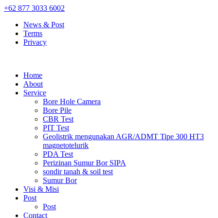
+62 877 3033 6002
News & Post
Terms
Privacy
Home
About
Service
Bore Hole Camera
Bore Pile
CBR Test
PIT Test
Geolistrik mengunakan AGR/ADMT Tipe 300 HT3
magnetotelurik
PDA Test
Perizinan Sumur Bor SIPA
sondir tanah & soil test
Sumur Bor
Visi & Misi
Post
Post
Contact