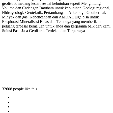
geolistrik medang lestari sesuai kebutuhan seperti Menghitung
Volume dan Cadangan Batubara untuk kebutuhan Geologi regional,
Hidrogeologi, Geoteknik, Pertambangan, Arkeologi, Geothermal,
Minyak dan gas, Kebencanaan dan AMDAL juga bisa untuk
Eksplorasi Mineralisasi Emas dan Tembaga yang memberikan
peluang terbesar kemajuan untuk anda dan kerjasama baik dari kami
Solusi Pasti Jasa Geolistrik Terdekat dan Terpercaya
 medang lestari
trik medang lestari
eolistrik medang lestari
geolistrik medang lestari
32608 people like this