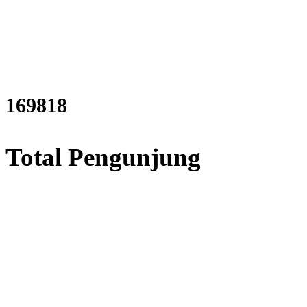
206208
Total Pengunjung
listrik, Perizinan SIPA, Izin