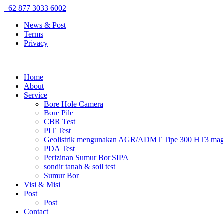
+62 877 3033 6002
News & Post
Terms
Privacy
Home
About
Service
Bore Hole Camera
Bore Pile
CBR Test
PIT Test
Geolistrik mengunakan AGR/ADMT Tipe 300 HT3 magn
PDA Test
Perizinan Sumur Bor SIPA
sondir tanah & soil test
Sumur Bor
Visi & Misi
Post
Post
Contact