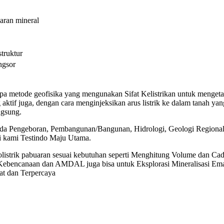
aran mineral
struktur
ngsor
rupa metode geofisika yang mengunakan Sifat Kelistrikan untuk menget
ang aktif juga, dengan cara menginjeksikan arus listrik ke dalam tanah 
ngsung.
n pada Pengeboran, Pembangunan/Bangunan, Hidrologi, Geologi Regiona
gi kami Testindo Maju Utama.
istrik pabuaran sesuai kebutuhan seperti Menghitung Volume dan Cad
 Kebencanaan dan AMDAL juga bisa untuk Eksplorasi Mineralisasi Em
kat dan Terpercaya
Jasa geolistri