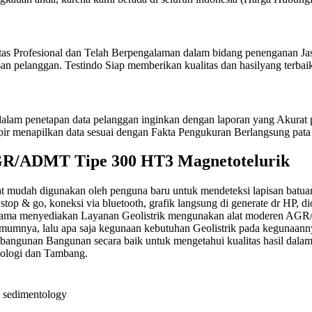
itas Profesional dan Telah Berpengalaman dalam bidang penenganan Jas
n pelanggan. Testindo Siap memberikan kualitas dan hasilyang terbaik
am penetapan data pelanggan inginkan dengan laporan yang Akurat pe
pir menapilkan data sesuai dengan Fakta Pengukuran Berlangsung pata 
AGR/ADMT Tipe 300 HT3 Magnetotelurik
udah digunakan oleh penguna baru untuk mendeteksi lapisan batuan ta
op & go, koneksi via bluetooth, grafik langsung di generate dr HP, diope
u Utama menyediakan Layanan Geolistrik mengunakan alat moderen A
a umumnya, lalu apa saja kegunaan kebutuhan Geolistrik pada keguna
mbangunan Bangunan secara baik untuk mengetahui kualitas hasil dalam
keologi dan Tambang.
an sedimentology