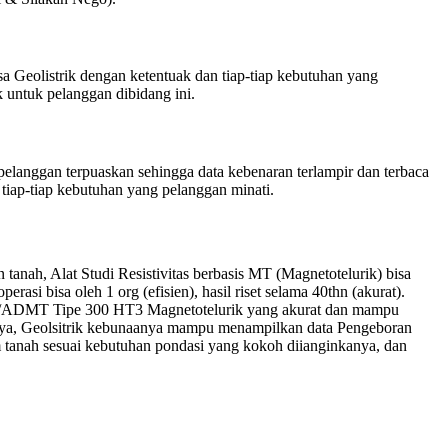
a Geolistrik dengan ketentuak dan tiap-tiap kebutuhan yang
 untuk pelanggan dibidang ini.
langgan terpuaskan sehingga data kebenaran terlampir dan terbaca
tiap-tiap kebutuhan yang pelanggan minati.
nah, Alat Studi Resistivitas berbasis MT (Magnetotelurik) bisa
rasi bisa oleh 1 org (efisien), hasil riset selama 40thn (akurat).
GR/ADMT Tipe 300 HT3 Magnetotelurik yang akurat dan mampu
annya, Geolsitrik kebunaanya mampu menampilkan data Pengeboran
 tanah sesuai kebutuhan pondasi yang kokoh diianginkanya, dan