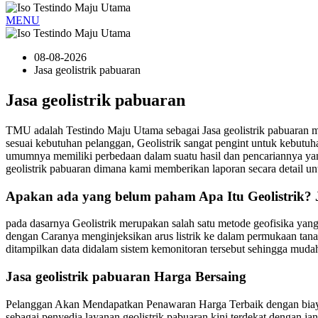
MENU
08-08-2026
Jasa geolistrik pabuaran
Jasa geolistrik pabuaran
TMU adalah Testindo Maju Utama sebagai Jasa geolistrik pabuaran
sesuai kebutuhan pelanggan, Geolistrik sangat pengint untuk kebu
umumnya memiliki perbedaan dalam suatu hasil dan pencariannya yan
geolistrik pabuaran dimana kami memberikan laporan secara detail un
Apakan ada yang belum paham Apa Itu Geolistrik? J
pada dasarnya Geolistrik merupakan salah satu metode geofisika yan
dengan Caranya menginjeksikan arus listrik ke dalam permukaan tanah. 
ditampilkan data didalam sistem kemonitoran tersebut sehingga muda
Jasa geolistrik pabuaran Harga Bersaing
Pelanggan Akan Mendapatkan Penawaran Harga Terbaik dengan biaya y
sebagai penyedia layanan geolistrik pabuaran kini terdekat dengan j