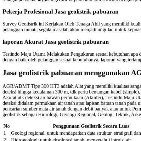
Pekerja Profesional Jasa geolistrik pabuaran
Survey Geolistrik ini Kerjakan Oleh Tenaga Ahli yang memiliki kual
pelanggan minati, segala masalah akan menjadi ungulan untuk kepuasa
laporan Akurat Jasa geolistrik pabuaran
Testindo Maju Utama Melakukan Pengukuran sesuai kebutuhan apa dal
dengan baik oleh pelanggan sesuai kebutuhanya, laporan yang terlam
Jasa geolistrik pabuaran menggunakan 
AGR/ADMT Tipe 300 HT3 adalah Alat yang memiliki kualitas sangat m
deteksi hingga kedalaman 300 m, tdk perlu bentangan kabel (simple), st
Akurat utk deteksi air bawah permukaan (Akuifer), Testindo Maj
deteksi didalam permukaan air tanah atau lapisan batuan tanah pad
pencarian sumber mata air tanah dengan debit banyak atau untuk Pe
geolistrik sebagai Hidrologi, Geologi Regional, Geologi Teknik, Ar
No
Penggunaan Geolistrik Secara Luas
1
Geologi regional: untuk mendapatkan data struktur, stratigrafi d
2
Hidrogeologi: untuk eksplorasi tanah, mengetahui intruisi air