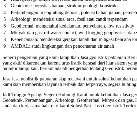
3
Geoteknik: porositas batuan, struktur geologi, konstruksi
4
Pertambangan: menghitung deposit, potensi bahan galian, penyeb
5
Arkeologi: mendeteksi situs, arca, fosil atau candi terpendam
6
Geothermal: mengetahui kedalaman, penyebaran, low resistivity
7
Minyak dan gas: oil-water contact, well logging geophysics, dan 
8
Kebencanaan: mendeteksi gerakan tanah dan mitigasi bencana lo
9
AMDAL: studi lingkungan dan pencemaran air tanah
Seperti pengertian yang kami tampilkan Jasa geolistrik pabuaran Be
yang aktif dikarenakan karena arus listrik berasal dari luar sistem y
monitor tampilkan, berikut adalah pengertian tentang Geolistrik berla
Jasa Jasa geolistrik pabuaran siap melayani untuk solusi kebutuha
kami siap memberikan layanan terbaik dan terpercaya, segera hubun
Jadi Tunggu Apalagi Segera Hubungi Kami untuk kebutuhan Jasa geol
Geoteknik, Pertambangan, Arkeologi, Geothermal, Minyak dan gas,
anda dan kerjasama baik dari kami Solusi Pasti Jasa Geolistrik Terde