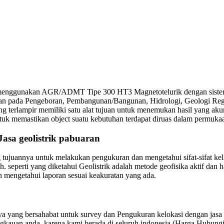
 menggunakan AGR/ADMT Tipe 300 HT3 Magnetotelurik dengan sistem 
tuhan pada Pengeboran, Pembangunan/Bangunan, Hidrologi, Geologi Re
g terlampir memiliki satu alat tujuan untuk menemukan hasil yang aku
tuk memastikan object suatu kebutuhan terdapat diruas dalam permukaan
asa geolistrik pabuaran
g tujuannya untuk melakukan pengukuran dan mengetahui sifat-sifat ke
seperti yang diketahui Geolistrik adalah metode geofisika aktif dan hal 
h mengetahui laporan sesuai keakuratan yang ada.
ang bersahabat untuk survey dan Pengukuran kelokasi dengan jasa Ge
angkauan anda, karena kami berada di seluruh indonesia (Harga Hubung