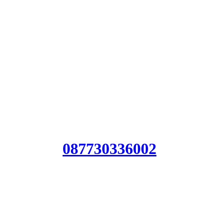
Jasa geoli
Harga Jasa 
Biaya Jasa
087730336002