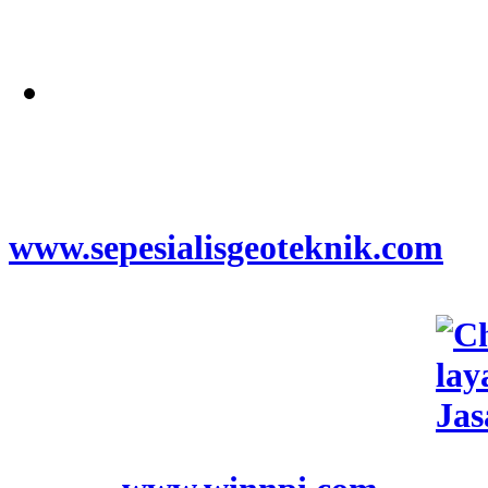
Alamat
Jangkauan Seluruh
Indonesia
© 2026
www.sepesialisgeoteknik.com
|
Penyedia Layanan Pembuatan
Izin Sumur Bor SIPA,
Geolistrik, SondirTanah & Soil
Test, PDA Test & Sumur Bor,
Pit Test, CBR Test