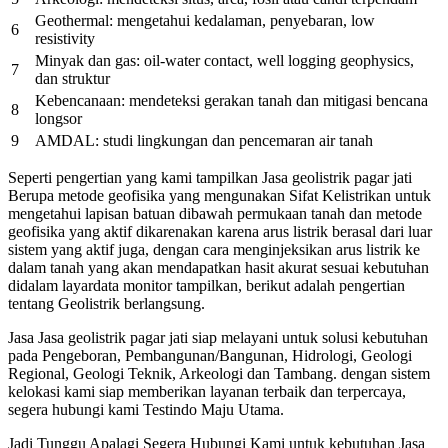
Geothermal: mengetahui kedalaman, penyebaran, low
6
resistivity
Minyak dan gas: oil-water contact, well logging geophysics,
7
dan struktur
Kebencanaan: mendeteksi gerakan tanah dan mitigasi bencana
8
longsor
9
AMDAL: studi lingkungan dan pencemaran air tanah
Seperti pengertian yang kami tampilkan Jasa geolistrik pagar jati
Berupa metode geofisika yang mengunakan Sifat Kelistrikan untuk
mengetahui lapisan batuan dibawah permukaan tanah dan metode
geofisika yang aktif dikarenakan karena arus listrik berasal dari luar
sistem yang aktif juga, dengan cara menginjeksikan arus listrik ke
dalam tanah yang akan mendapatkan hasit akurat sesuai kebutuhan
didalam layardata monitor tampilkan, berikut adalah pengertian
tentang Geolistrik berlangsung.
Jasa Jasa geolistrik pagar jati siap melayani untuk solusi kebutuhan
pada Pengeboran, Pembangunan/Bangunan, Hidrologi, Geologi
Regional, Geologi Teknik, Arkeologi dan Tambang. dengan sistem
kelokasi kami siap memberikan layanan terbaik dan terpercaya,
segera hubungi kami Testindo Maju Utama.
Jadi Tunggu Apalagi Segera Hubungi Kami untuk kebutuhan Jasa