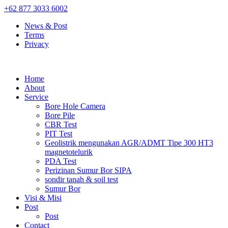
+62 877 3033 6002
News & Post
Terms
Privacy
Home
About
Service
Bore Hole Camera
Bore Pile
CBR Test
PIT Test
Geolistrik mengunakan AGR/ADMT Tipe 300 HT3
magnetotelurik
PDA Test
Perizinan Sumur Bor SIPA
sondir tanah & soil test
Sumur Bor
Visi & Misi
Post
Post
Contact