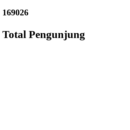
204744
Total Pengunjung
strik, Perizinan SIPA, Izin S
Layanan Terbaik dalam Jasa
Bor Sumur / Sumur Bor,
Sondir Tanah & Soil Test,