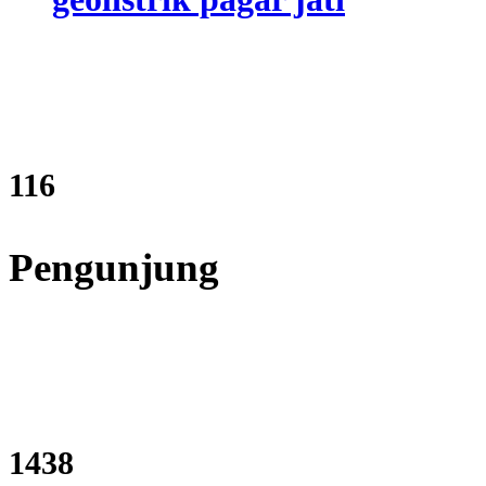
139
Pengunjung
1727