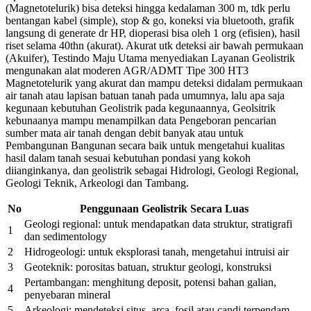
(Magnetotelurik) bisa deteksi hingga kedalaman 300 m, tdk perlu
bentangan kabel (simple), stop & go, koneksi via bluetooth, grafik
langsung di generate dr HP, dioperasi bisa oleh 1 org (efisien), hasil
riset selama 40thn (akurat). Akurat utk deteksi air bawah permukaan
(Akuifer), Testindo Maju Utama menyediakan Layanan Geolistrik
mengunakan alat moderen AGR/ADMT Tipe 300 HT3
Magnetotelurik yang akurat dan mampu deteksi didalam permukaan
air tanah atau lapisan batuan tanah pada umumnya, lalu apa saja
kegunaan kebutuhan Geolistrik pada kegunaannya, Geolsitrik
kebunaanya mampu menampilkan data Pengeboran pencarian
sumber mata air tanah dengan debit banyak atau untuk
Pembangunan Bangunan secara baik untuk mengetahui kualitas
hasil dalam tanah sesuai kebutuhan pondasi yang kokoh
diianginkanya, dan geolistrik sebagai Hidrologi, Geologi Regional,
Geologi Teknik, Arkeologi dan Tambang.
No
Penggunaan Geolistrik Secara Luas
Geologi regional: untuk mendapatkan data struktur, stratigrafi
1
dan sedimentology
2
Hidrogeologi: untuk eksplorasi tanah, mengetahui intruisi air
3
Geoteknik: porositas batuan, struktur geologi, konstruksi
Pertambangan: menghitung deposit, potensi bahan galian,
4
penyebaran mineral
5
Arkeologi: mendeteksi situs, arca, fosil atau candi terpendam