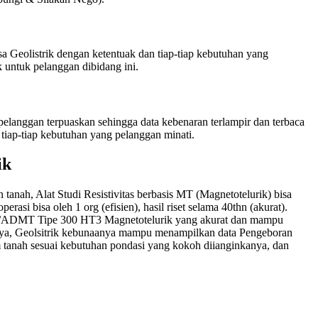
a Geolistrik dengan ketentuak dan tiap-tiap kebutuhan yang
 untuk pelanggan dibidang ini.
langgan terpuaskan sehingga data kebenaran terlampir dan terbaca
tiap-tiap kebutuhan yang pelanggan minati.
ik
nah, Alat Studi Resistivitas berbasis MT (Magnetotelurik) bisa
rasi bisa oleh 1 org (efisien), hasil riset selama 40thn (akurat).
GR/ADMT Tipe 300 HT3 Magnetotelurik yang akurat dan mampu
annya, Geolsitrik kebunaanya mampu menampilkan data Pengeboran
 tanah sesuai kebutuhan pondasi yang kokoh diianginkanya, dan