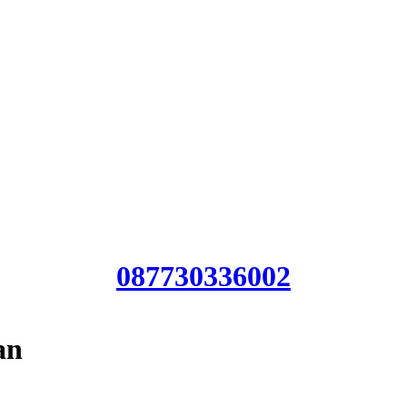
Jas
Har
Bia
087730336002
an