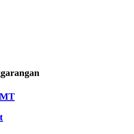
ggarangan
DMT
t