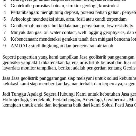
3
Geoteknik: porositas batuan, struktur geologi, konstruksi
4
Pertambangan: menghitung deposit, potensi bahan galian, penyeb
5
Arkeologi: mendeteksi situs, arca, fosil atau candi terpendam
6
Geothermal: mengetahui kedalaman, penyebaran, low resistivity
7
Minyak dan gas: oil-water contact, well logging geophysics, dan 
8
Kebencanaan: mendeteksi gerakan tanah dan mitigasi bencana lo
9
AMDAL: studi lingkungan dan pencemaran air tanah
Seperti pengertian yang kami tampilkan Jasa geolistrik panggaranga
geofisika yang aktif dikarenakan karena arus listrik berasal dari lua
layardata monitor tampilkan, berikut adalah pengertian tentang Geolis
Jasa Jasa geolistrik panggarangan siap melayani untuk solusi kebu
kelokasi kami siap memberikan layanan terbaik dan terpercaya, sege
Jadi Tunggu Apalagi Segera Hubungi Kami untuk kebutuhan Jasa geo
Hidrogeologi, Geoteknik, Pertambangan, Arkeologi, Geothermal, M
kemajuan untuk anda dan kerjasama baik dari kami Solusi Pasti Jasa 