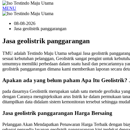
MENU
08-08-2026
Jasa geolistrik panggarangan
Jasa geolistrik panggarangan
TMU adalah Testindo Maju Utama sebagai Jasa geolistrik panggar
sesuai kebutuhan pelanggan, Geolistrik sangat pengint untuk kebu
umumnya memiliki perbedaan dalam suatu hasil dan pencariannya yan
geolistrik panggarangan dimana kami memberikan laporan secara detai
Apakan ada yang belum paham Apa Itu Geolistrik? J
pada dasarnya Geolistrik merupakan salah satu metode geofisika yan
dengan Caranya menginjeksikan arus listrik ke dalam permukaan tanah. 
ditampilkan data didalam sistem kemonitoran tersebut sehingga muda
Jasa geolistrik panggarangan Harga Bersaing
Pelanggan Akan Mendapatkan Penawaran Harga Terbaik dengan biaya y
sebagai penyedia layanan geolistrik panggarangan kini terdekat den