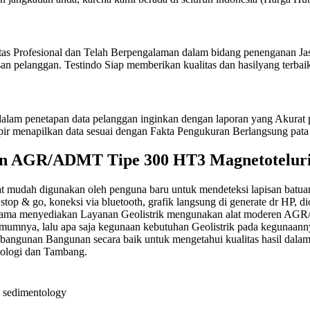
itas Profesional dan Telah Berpengalaman dalam bidang penenganan Jas
n pelanggan. Testindo Siap memberikan kualitas dan hasilyang terbaik
am penetapan data pelanggan inginkan dengan laporan yang Akurat pe
pir menapilkan data sesuai dengan Fakta Pengukuran Berlangsung pata 
kan AGR/ADMT Tipe 300 HT3 Magnetotelur
udah digunakan oleh penguna baru untuk mendeteksi lapisan batuan ta
op & go, koneksi via bluetooth, grafik langsung di generate dr HP, diope
u Utama menyediakan Layanan Geolistrik mengunakan alat moderen A
a umumnya, lalu apa saja kegunaan kebutuhan Geolistrik pada keguna
mbangunan Bangunan secara baik untuk mengetahui kualitas hasil dalam
keologi dan Tambang.
an sedimentology