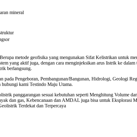
aran mineral
struktur
ngsor
n Berupa metode geofisika yang mengunakan Sifat Kelistrikan untuk m
r sistem yang aktif juga, dengan cara menginjeksikan arus listrik ke da
trik berlangsung.
tuhan pada Pengeboran, Pembangunan/Bangunan, Hidrologi, Geologi Re
ra hubungi kami Testindo Maju Utama.
listrik panggarangan sesuai kebutuhan seperti Menghitung Volume da
inyak dan gas, Kebencanaan dan AMDAL juga bisa untuk Eksplorasi M
Geolistrik Terdekat dan Terpercaya
Jasa