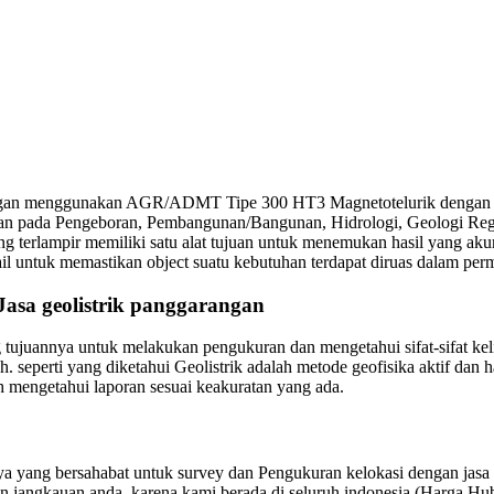
angan menggunakan AGR/ADMT Tipe 300 HT3 Magnetotelurik dengan sis
tuhan pada Pengeboran, Pembangunan/Bangunan, Hidrologi, Geologi Re
g terlampir memiliki satu alat tujuan untuk menemukan hasil yang aku
l untuk memastikan object suatu kebutuhan terdapat diruas dalam perm
asa geolistrik panggarangan
g tujuannya untuk melakukan pengukuran dan mengetahui sifat-sifat ke
seperti yang diketahui Geolistrik adalah metode geofisika aktif dan hal 
h mengetahui laporan sesuai keakuratan yang ada.
ang bersahabat untuk survey dan Pengukuran kelokasi dengan jasa Ge
gan jangkauan anda, karena kami berada di seluruh indonesia (Harga H