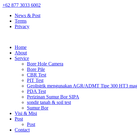
+62 877 3033 6002
News & Post
Terms
Privacy
Home
About
Service
Bore Hole Camera
Bore Pile
CBR Test
PIT Test
Geolistrik mengunakan AGR/ADMT Tipe 300 HT3 magn
PDA Test
Perizinan Sumur Bor SIPA
sondir tanah & soil test
Sumur Bor
Visi & Misi
Post
Post
Contact