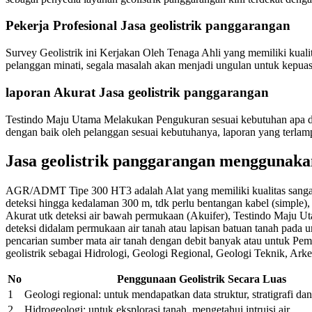
Pekerja Profesional Jasa geolistrik panggarangan
Survey Geolistrik ini Kerjakan Oleh Tenaga Ahli yang memiliki kual
pelanggan minati, segala masalah akan menjadi ungulan untuk kepuasa
laporan Akurat Jasa geolistrik panggarangan
Testindo Maju Utama Melakukan Pengukuran sesuai kebutuhan apa dal
dengan baik oleh pelanggan sesuai kebutuhanya, laporan yang terlam
Jasa geolistrik panggarangan mengguna
AGR/ADMT Tipe 300 HT3 adalah Alat yang memiliki kualitas sangat m
deteksi hingga kedalaman 300 m, tdk perlu bentangan kabel (simple), st
Akurat utk deteksi air bawah permukaan (Akuifer), Testindo Maj
deteksi didalam permukaan air tanah atau lapisan batuan tanah pad
pencarian sumber mata air tanah dengan debit banyak atau untuk Pe
geolistrik sebagai Hidrologi, Geologi Regional, Geologi Teknik, Ar
No
Penggunaan Geolistrik Secara Luas
1
Geologi regional: untuk mendapatkan data struktur, stratigrafi d
2
Hidrogeologi: untuk eksplorasi tanah, mengetahui intruisi air