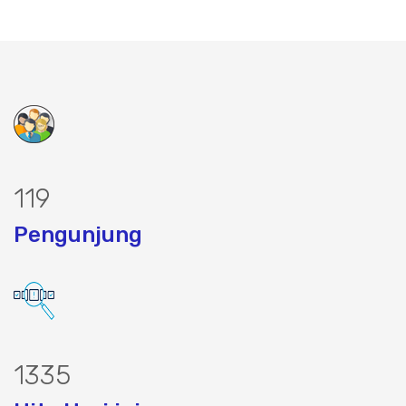
144
Pengunjung
1614