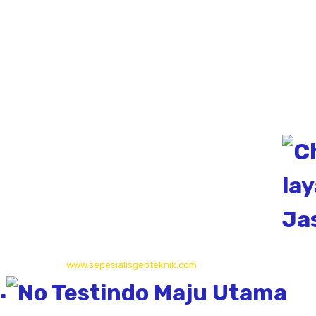
Perizinan Sumur Bor SIPA
sondir tanah & soil test
Sumur Bor
Alamat
Jangkauan Seluruh Indonesia
© 2026
www.sepesialisgeoteknik.com
| Penyedia Layanan
.
Pembuatan Izin Sumur Bor SIPA, Geolistrik, SondirTanah & Soil Test,
PDA Test & Sumur Bor, Pit Test, CBR Test