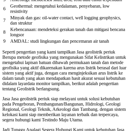
Geothermal: mengetahui kedalaman, penyebaran, low
6
resistivity
Minyak dan gas: oil-water contact, well logging geophysics,
7
dan struktur
Kebencanaan: mendeteksi gerakan tanah dan mitigasi bencana
8
longsor
9
AMDAL: studi lingkungan dan pencemaran air tanah
Seperti pengertian yang kami tampilkan Jasa geolistrik periuk
Berupa metode geofisika yang mengunakan Sifat Kelistrikan untuk
mengetahui lapisan batuan dibawah permukaan tanah dan metode
geofisika yang aktif dikarenakan karena arus listrik berasal dari luar
sistem yang aktif juga, dengan cara menginjeksikan arus listrik ke
dalam tanah yang akan mendapatkan hasit akurat sesuai kebutuhan
didalam layardata monitor tampilkan, berikut adalah pengertian
tentang Geolistrik berlangsung.
Jasa Jasa geolistrik periuk siap melayani untuk solusi kebutuhan
pada Pengeboran, Pembangunan/Bangunan, Hidrologi, Geologi
Regional, Geologi Teknik, Arkeologi dan Tambang. dengan sistem
kelokasi kami siap memberikan layanan terbaik dan terpercaya,
segera hubungi kami Testindo Maju Utama.
Jadi Tunggu Apalagi Segera Hubungi Kami untuk kebutuhan Jasa