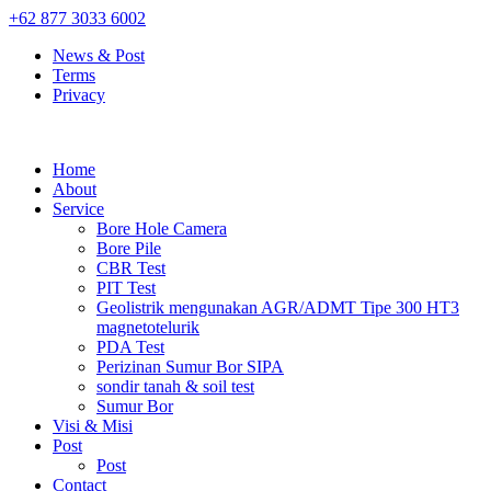
+62 877 3033 6002
News & Post
Terms
Privacy
Home
About
Service
Bore Hole Camera
Bore Pile
CBR Test
PIT Test
Geolistrik mengunakan AGR/ADMT Tipe 300 HT3
magnetotelurik
PDA Test
Perizinan Sumur Bor SIPA
sondir tanah & soil test
Sumur Bor
Visi & Misi
Post
Post
Contact