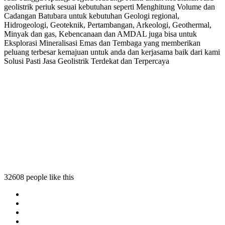
geolistrik periuk sesuai kebutuhan seperti Menghitung Volume dan
Cadangan Batubara untuk kebutuhan Geologi regional,
Hidrogeologi, Geoteknik, Pertambangan, Arkeologi, Geothermal,
Minyak dan gas, Kebencanaan dan AMDAL juga bisa untuk
Eksplorasi Mineralisasi Emas dan Tembaga yang memberikan
peluang terbesar kemajuan untuk anda dan kerjasama baik dari kami
Solusi Pasti Jasa Geolistrik Terdekat dan Terpercaya
Ja
J
H
B
32608 people like this