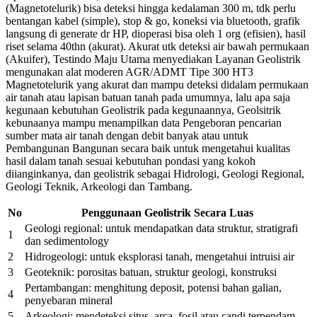
(Magnetotelurik) bisa deteksi hingga kedalaman 300 m, tdk perlu
bentangan kabel (simple), stop & go, koneksi via bluetooth, grafik
langsung di generate dr HP, dioperasi bisa oleh 1 org (efisien), hasil
riset selama 40thn (akurat). Akurat utk deteksi air bawah permukaan
(Akuifer), Testindo Maju Utama menyediakan Layanan Geolistrik
mengunakan alat moderen AGR/ADMT Tipe 300 HT3
Magnetotelurik yang akurat dan mampu deteksi didalam permukaan
air tanah atau lapisan batuan tanah pada umumnya, lalu apa saja
kegunaan kebutuhan Geolistrik pada kegunaannya, Geolsitrik
kebunaanya mampu menampilkan data Pengeboran pencarian
sumber mata air tanah dengan debit banyak atau untuk
Pembangunan Bangunan secara baik untuk mengetahui kualitas
hasil dalam tanah sesuai kebutuhan pondasi yang kokoh
diianginkanya, dan geolistrik sebagai Hidrologi, Geologi Regional,
Geologi Teknik, Arkeologi dan Tambang.
No
Penggunaan Geolistrik Secara Luas
Geologi regional: untuk mendapatkan data struktur, stratigrafi
1
dan sedimentology
2
Hidrogeologi: untuk eksplorasi tanah, mengetahui intruisi air
3
Geoteknik: porositas batuan, struktur geologi, konstruksi
Pertambangan: menghitung deposit, potensi bahan galian,
4
penyebaran mineral
5
Arkeologi: mendeteksi situs, arca, fosil atau candi terpendam