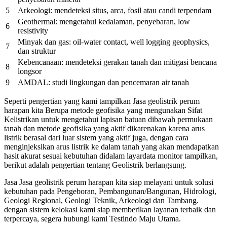
5
Arkeologi: mendeteksi situs, arca, fosil atau candi terpendam
Geothermal: mengetahui kedalaman, penyebaran, low
6
resistivity
Minyak dan gas: oil-water contact, well logging geophysics,
7
dan struktur
Kebencanaan: mendeteksi gerakan tanah dan mitigasi bencana
8
longsor
9
AMDAL: studi lingkungan dan pencemaran air tanah
Seperti pengertian yang kami tampilkan Jasa geolistrik perum
harapan kita Berupa metode geofisika yang mengunakan Sifat
Kelistrikan untuk mengetahui lapisan batuan dibawah permukaan
tanah dan metode geofisika yang aktif dikarenakan karena arus
listrik berasal dari luar sistem yang aktif juga, dengan cara
menginjeksikan arus listrik ke dalam tanah yang akan mendapatkan
hasit akurat sesuai kebutuhan didalam layardata monitor tampilkan,
berikut adalah pengertian tentang Geolistrik berlangsung.
Jasa Jasa geolistrik perum harapan kita siap melayani untuk solusi
kebutuhan pada Pengeboran, Pembangunan/Bangunan, Hidrologi,
Geologi Regional, Geologi Teknik, Arkeologi dan Tambang.
dengan sistem kelokasi kami siap memberikan layanan terbaik dan
terpercaya, segera hubungi kami Testindo Maju Utama.