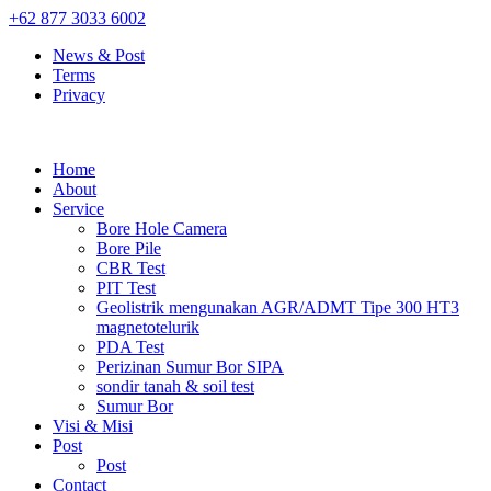
+62 877 3033 6002
News & Post
Terms
Privacy
Home
About
Service
Bore Hole Camera
Bore Pile
CBR Test
PIT Test
Geolistrik mengunakan AGR/ADMT Tipe 300 HT3
magnetotelurik
PDA Test
Perizinan Sumur Bor SIPA
sondir tanah & soil test
Sumur Bor
Visi & Misi
Post
Post
Contact