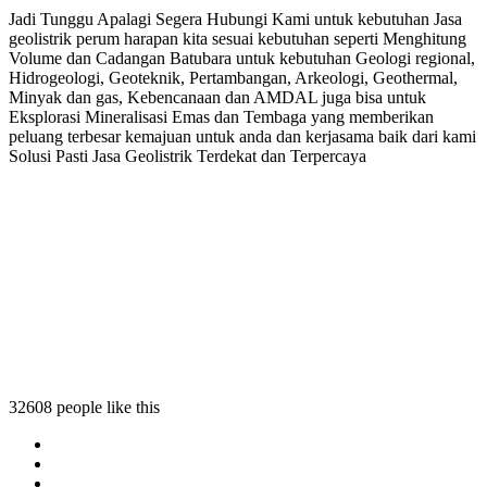
Jadi Tunggu Apalagi Segera Hubungi Kami untuk kebutuhan Jasa
geolistrik perum harapan kita sesuai kebutuhan seperti Menghitung
Volume dan Cadangan Batubara untuk kebutuhan Geologi regional,
Hidrogeologi, Geoteknik, Pertambangan, Arkeologi, Geothermal,
Minyak dan gas, Kebencanaan dan AMDAL juga bisa untuk
Eksplorasi Mineralisasi Emas dan Tembaga yang memberikan
peluang terbesar kemajuan untuk anda dan kerjasama baik dari kami
Solusi Pasti Jasa Geolistrik Terdekat dan Terpercaya
 perum harapan kita
strik perum harapan kita
eolistrik perum harapan kita
 geolistrik perum harapan kita
32608 people like this