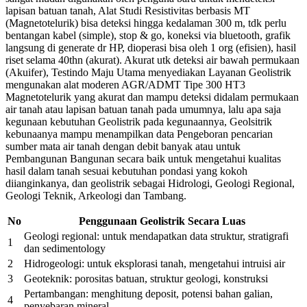
lapisan batuan tanah, Alat Studi Resistivitas berbasis MT
(Magnetotelurik) bisa deteksi hingga kedalaman 300 m, tdk perlu
bentangan kabel (simple), stop & go, koneksi via bluetooth, grafik
langsung di generate dr HP, dioperasi bisa oleh 1 org (efisien), hasil
riset selama 40thn (akurat). Akurat utk deteksi air bawah permukaan
(Akuifer), Testindo Maju Utama menyediakan Layanan Geolistrik
mengunakan alat moderen AGR/ADMT Tipe 300 HT3
Magnetotelurik yang akurat dan mampu deteksi didalam permukaan
air tanah atau lapisan batuan tanah pada umumnya, lalu apa saja
kegunaan kebutuhan Geolistrik pada kegunaannya, Geolsitrik
kebunaanya mampu menampilkan data Pengeboran pencarian
sumber mata air tanah dengan debit banyak atau untuk
Pembangunan Bangunan secara baik untuk mengetahui kualitas
hasil dalam tanah sesuai kebutuhan pondasi yang kokoh
diianginkanya, dan geolistrik sebagai Hidrologi, Geologi Regional,
Geologi Teknik, Arkeologi dan Tambang.
No
Penggunaan Geolistrik Secara Luas
Geologi regional: untuk mendapatkan data struktur, stratigrafi
1
dan sedimentology
2
Hidrogeologi: untuk eksplorasi tanah, mengetahui intruisi air
3
Geoteknik: porositas batuan, struktur geologi, konstruksi
Pertambangan: menghitung deposit, potensi bahan galian,
4
penyebaran mineral