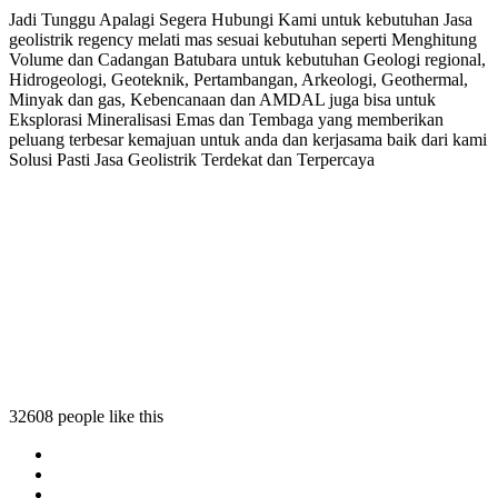
Jadi Tunggu Apalagi Segera Hubungi Kami untuk kebutuhan Jasa
geolistrik regency melati mas sesuai kebutuhan seperti Menghitung
Volume dan Cadangan Batubara untuk kebutuhan Geologi regional,
Hidrogeologi, Geoteknik, Pertambangan, Arkeologi, Geothermal,
Minyak dan gas, Kebencanaan dan AMDAL juga bisa untuk
Eksplorasi Mineralisasi Emas dan Tembaga yang memberikan
peluang terbesar kemajuan untuk anda dan kerjasama baik dari kami
Solusi Pasti Jasa Geolistrik Terdekat dan Terpercaya
 regency melati mas
trik regency melati mas
olistrik regency melati mas
geolistrik regency melati mas
32608 people like this