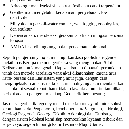
5
Arkeologi: mendeteksi situs, arca, fosil atau candi terpendam
Geothermal: mengetahui kedalaman, penyebaran, low
6
resistivity
Minyak dan gas: oil-water contact, well logging geophysics,
7
dan struktur
Kebencanaan: mendeteksi gerakan tanah dan mitigasi bencana
8
longsor
9
AMDAL: studi lingkungan dan pencemaran air tanah
Seperti pengertian yang kami tampilkan Jasa geolistrik regency
melati mas Berupa metode geofisika yang mengunakan Sifat
Kelistrikan untuk mengetahui lapisan batuan dibawah permukaan
tanah dan metode geofisika yang aktif dikarenakan karena arus
listrik berasal dari luar sistem yang aktif juga, dengan cara
menginjeksikan arus listrik ke dalam tanah yang akan mendapatkan
hasit akurat sesuai kebutuhan didalam layardata monitor tampilkan,
berikut adalah pengertian tentang Geolistrik berlangsung.
Jasa Jasa geolistrik regency melati mas siap melayani untuk solusi
kebutuhan pada Pengeboran, Pembangunan/Bangunan, Hidrologi,
Geologi Regional, Geologi Teknik, Arkeologi dan Tambang.
dengan sistem kelokasi kami siap memberikan layanan terbaik dan
terpercaya, segera hubungi kami Testindo Maju Utama.