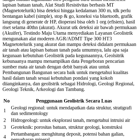
lapisan batuan tanah, Alat Studi Resistivitas berbasis MT
(Magnetotelurik) bisa deteksi hingga kedalaman 300 m, tdk perlu
bentangan kabel (simple), stop & go, koneksi via bluetooth, grafik
langsung di generate dr HP, dioperasi bisa oleh 1 org (efisien), hasil
riset selama 40thn (akurat). Akurat utk deteksi air bawah permukaan
(Akuifer), Testindo Maju Utama menyediakan Layanan Geolistrik
mengunakan alat moderen AGR/ADMT Tipe 300 HT3
Magnetotelurik yang akurat dan mampu deteksi didalam permukaan
air tanah atau lapisan batuan tanah pada umumnya, lalu apa saja
kegunaan kebutuhan Geolistrik pada kegunaannya, Geolsitrik
kebunaanya mampu menampilkan data Pengeboran pencarian
sumber mata air tanah dengan debit banyak atau untuk
Pembangunan Bangunan secara baik untuk mengetahui kualitas
hasil dalam tanah sesuai kebutuhan pondasi yang kokoh
diianginkanya, dan geolistrik sebagai Hidrologi, Geologi Regional,
Geologi Teknik, Arkeologi dan Tambang.
No
Penggunaan Geolistrik Secara Luas
Geologi regional: untuk mendapatkan data struktur, stratigrafi
1
dan sedimentology
2
Hidrogeologi: untuk eksplorasi tanah, mengetahui intruisi air
3
Geoteknik: porositas batuan, struktur geologi, konstruksi
Pertambangan: menghitung deposit, potensi bahan galian,
4
penyebaran mineral