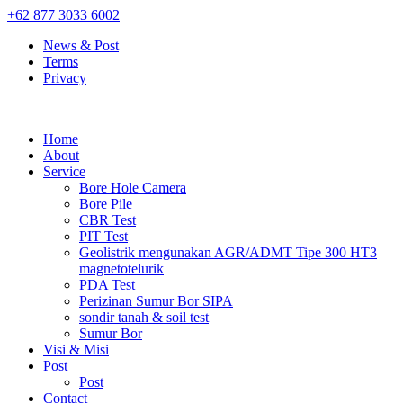
+62 877 3033 6002
News & Post
Terms
Privacy
Home
About
Service
Bore Hole Camera
Bore Pile
CBR Test
PIT Test
Geolistrik mengunakan AGR/ADMT Tipe 300 HT3
magnetotelurik
PDA Test
Perizinan Sumur Bor SIPA
sondir tanah & soil test
Sumur Bor
Visi & Misi
Post
Post
Contact