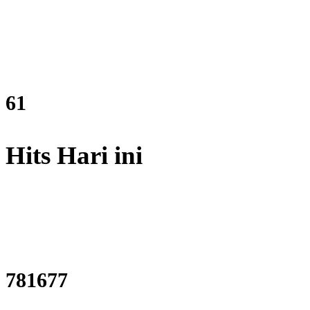
74
Hits Hari ini
944289