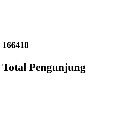
198937
Total Pengunjung
strik, Perizinan SIPA, Izin S