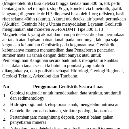
(Magnetotelurik) bisa deteksi hingga kedalaman 300 m, tdk perlu
bentangan kabel (simple), stop & go, koneksi via bluetooth, grafik
langsung di generate dr HP, dioperasi bisa oleh 1 org (efisien), hasil
riset selama 40thn (akurat). Akurat utk deteksi air bawah permukaan
(Akuifer), Testindo Maju Utama menyediakan Layanan Geolistrik
mengunakan alat moderen AGR/ADMT Tipe 300 HT3
Magnetotelurik yang akurat dan mampu deteksi didalam permukaan
air tanah atau lapisan batuan tanah pada umumnya, lalu apa saja
kegunaan kebutuhan Geolistrik pada kegunaannya, Geolsitrik
kebunaanya mampu menampilkan data Pengeboran pencarian
sumber mata air tanah dengan debit banyak atau untuk
Pembangunan Bangunan secara baik untuk mengetahui kualitas
hasil dalam tanah sesuai kebutuhan pondasi yang kokoh
diianginkanya, dan geolistrik sebagai Hidrologi, Geologi Regional,
Geologi Teknik, Arkeologi dan Tambang.
No
Penggunaan Geolistrik Secara Luas
Geologi regional: untuk mendapatkan data struktur, stratigrafi
1
dan sedimentology
2
Hidrogeologi: untuk eksplorasi tanah, mengetahui intruisi air
3
Geoteknik: porositas batuan, struktur geologi, konstruksi
Pertambangan: menghitung deposit, potensi bahan galian,
4
penyebaran mineral
5
Arkeologi: mendeteksi situs, arca, fosil atau candi terpendam