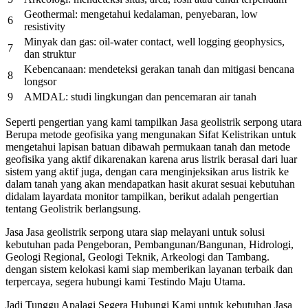
Geothermal: mengetahui kedalaman, penyebaran, low
6
resistivity
Minyak dan gas: oil-water contact, well logging geophysics,
7
dan struktur
Kebencanaan: mendeteksi gerakan tanah dan mitigasi bencana
8
longsor
9
AMDAL: studi lingkungan dan pencemaran air tanah
Seperti pengertian yang kami tampilkan Jasa geolistrik serpong utara
Berupa metode geofisika yang mengunakan Sifat Kelistrikan untuk
mengetahui lapisan batuan dibawah permukaan tanah dan metode
geofisika yang aktif dikarenakan karena arus listrik berasal dari luar
sistem yang aktif juga, dengan cara menginjeksikan arus listrik ke
dalam tanah yang akan mendapatkan hasit akurat sesuai kebutuhan
didalam layardata monitor tampilkan, berikut adalah pengertian
tentang Geolistrik berlangsung.
Jasa Jasa geolistrik serpong utara siap melayani untuk solusi
kebutuhan pada Pengeboran, Pembangunan/Bangunan, Hidrologi,
Geologi Regional, Geologi Teknik, Arkeologi dan Tambang.
dengan sistem kelokasi kami siap memberikan layanan terbaik dan
terpercaya, segera hubungi kami Testindo Maju Utama.
Jadi Tunggu Apalagi Segera Hubungi Kami untuk kebutuhan Jasa