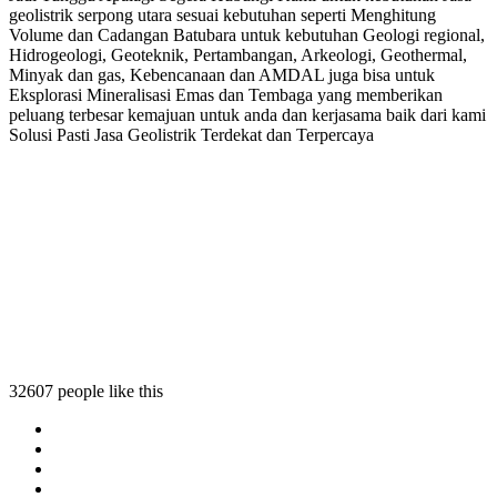
geolistrik serpong utara sesuai kebutuhan seperti Menghitung
Volume dan Cadangan Batubara untuk kebutuhan Geologi regional,
Hidrogeologi, Geoteknik, Pertambangan, Arkeologi, Geothermal,
Minyak dan gas, Kebencanaan dan AMDAL juga bisa untuk
Eksplorasi Mineralisasi Emas dan Tembaga yang memberikan
peluang terbesar kemajuan untuk anda dan kerjasama baik dari kami
Solusi Pasti Jasa Geolistrik Terdekat dan Terpercaya
erpong utara
rik serpong utara
listrik serpong utara
eolistrik serpong utara
32607 people like this