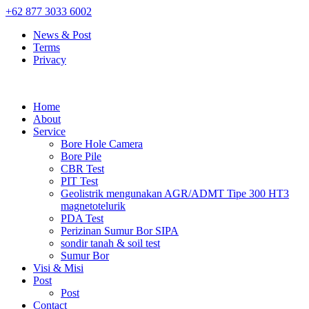
+62 877 3033 6002
News & Post
Terms
Privacy
Home
About
Service
Bore Hole Camera
Bore Pile
CBR Test
PIT Test
Geolistrik mengunakan AGR/ADMT Tipe 300 HT3
magnetotelurik
PDA Test
Perizinan Sumur Bor SIPA
sondir tanah & soil test
Sumur Bor
Visi & Misi
Post
Post
Contact