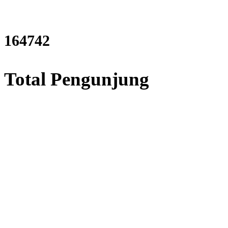
200500
Total Pengunjung
Perizinan SIPA, Izin SIPA, ja
Layanan Terbaik dalam Jasa
Bor Sumur / Sumur Bor,