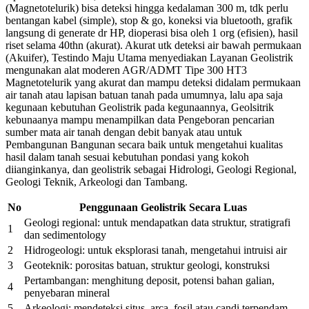
(Magnetotelurik) bisa deteksi hingga kedalaman 300 m, tdk perlu
bentangan kabel (simple), stop & go, koneksi via bluetooth, grafik
langsung di generate dr HP, dioperasi bisa oleh 1 org (efisien), hasil
riset selama 40thn (akurat). Akurat utk deteksi air bawah permukaan
(Akuifer), Testindo Maju Utama menyediakan Layanan Geolistrik
mengunakan alat moderen AGR/ADMT Tipe 300 HT3
Magnetotelurik yang akurat dan mampu deteksi didalam permukaan
air tanah atau lapisan batuan tanah pada umumnya, lalu apa saja
kegunaan kebutuhan Geolistrik pada kegunaannya, Geolsitrik
kebunaanya mampu menampilkan data Pengeboran pencarian
sumber mata air tanah dengan debit banyak atau untuk
Pembangunan Bangunan secara baik untuk mengetahui kualitas
hasil dalam tanah sesuai kebutuhan pondasi yang kokoh
diianginkanya, dan geolistrik sebagai Hidrologi, Geologi Regional,
Geologi Teknik, Arkeologi dan Tambang.
No
Penggunaan Geolistrik Secara Luas
Geologi regional: untuk mendapatkan data struktur, stratigrafi
1
dan sedimentology
2
Hidrogeologi: untuk eksplorasi tanah, mengetahui intruisi air
3
Geoteknik: porositas batuan, struktur geologi, konstruksi
Pertambangan: menghitung deposit, potensi bahan galian,
4
penyebaran mineral
5
Arkeologi: mendeteksi situs, arca, fosil atau candi terpendam