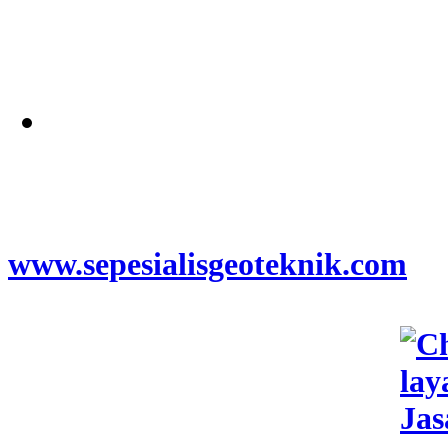
Alamat
Jangkauan Seluruh
Indonesia
© 2026
www.sepesialisgeoteknik.com
|
Penyedia Layanan Pembuatan
Izin Sumur Bor SIPA,
Geolistrik, SondirTanah & Soil
Test, PDA Test & Sumur Bor,