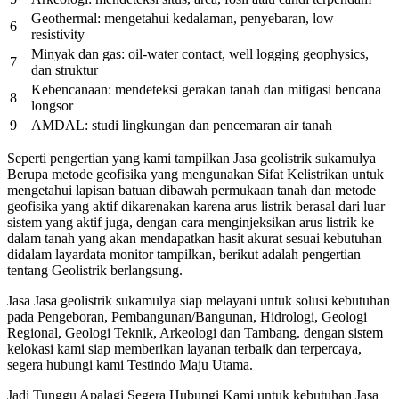
Geothermal: mengetahui kedalaman, penyebaran, low
6
resistivity
Minyak dan gas: oil-water contact, well logging geophysics,
7
dan struktur
Kebencanaan: mendeteksi gerakan tanah dan mitigasi bencana
8
longsor
9
AMDAL: studi lingkungan dan pencemaran air tanah
Seperti pengertian yang kami tampilkan Jasa geolistrik sukamulya
Berupa metode geofisika yang mengunakan Sifat Kelistrikan untuk
mengetahui lapisan batuan dibawah permukaan tanah dan metode
geofisika yang aktif dikarenakan karena arus listrik berasal dari luar
sistem yang aktif juga, dengan cara menginjeksikan arus listrik ke
dalam tanah yang akan mendapatkan hasit akurat sesuai kebutuhan
didalam layardata monitor tampilkan, berikut adalah pengertian
tentang Geolistrik berlangsung.
Jasa Jasa geolistrik sukamulya siap melayani untuk solusi kebutuhan
pada Pengeboran, Pembangunan/Bangunan, Hidrologi, Geologi
Regional, Geologi Teknik, Arkeologi dan Tambang. dengan sistem
kelokasi kami siap memberikan layanan terbaik dan terpercaya,
segera hubungi kami Testindo Maju Utama.
Jadi Tunggu Apalagi Segera Hubungi Kami untuk kebutuhan Jasa