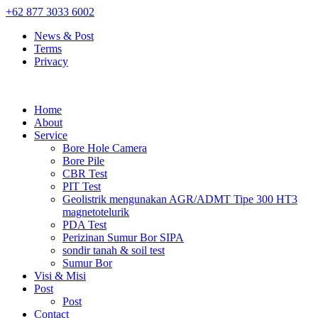
+62 877 3033 6002
News & Post
Terms
Privacy
Home
About
Service
Bore Hole Camera
Bore Pile
CBR Test
PIT Test
Geolistrik mengunakan AGR/ADMT Tipe 300 HT3
magnetotelurik
PDA Test
Perizinan Sumur Bor SIPA
sondir tanah & soil test
Sumur Bor
Visi & Misi
Post
Post
Contact