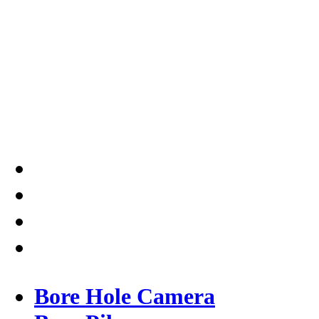
SIPA di Seluruh Indonesia,
Testindo Maju Utama adalah
Solusi tepat dan terpercaya
dalam memberikan kualitas
terbaik pada pekerjaannya.
Bore Hole Camera