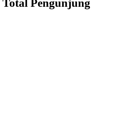
Total Pengunjung
listrik, Perizinan SIPA, Izin
Layanan Terbaik dalam Jasa
Bor Sumur / Sumur Bor,
Sondir Tanah & Soil Test,
Geolistrik dan PDA Test / Test
PDA, PIT Test, CBR Test dan
Pembuatan Izin Sumur Bor