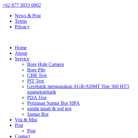
+62 877 3033 6002
News & Post
Terms
Privacy
Home
About
Service
Bore Hole Camera
Bore Pile
CBR Test
PIT Test
Geolistrik mengunakan AGR/ADMT Tipe 300 HT3
magnetotelurik
PDA Test
Perizinan Sumur Bor SIPA
sondir tanah & soil test
Sumur Bor
Visi & Misi
Post
Post
Contact