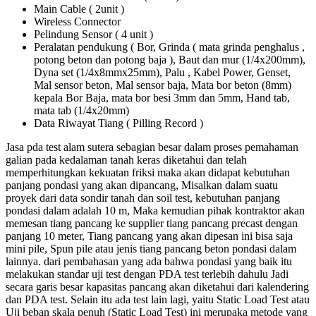
Main Cable ( 2unit )
Wireless Connector
Pelindung Sensor ( 4 unit )
Peralatan pendukung ( Bor, Grinda ( mata grinda penghalus ,
potong beton dan potong baja ), Baut dan mur (1/4x200mm),
Dyna set (1/4x8mmx25mm), Palu , Kabel Power, Genset,
Mal sensor beton, Mal sensor baja, Mata bor beton (8mm)
kepala Bor Baja, mata bor besi 3mm dan 5mm, Hand tab,
mata tab (1/4x20mm)
Data Riwayat Tiang ( Pilling Record )
Jasa pda test alam sutera sebagian besar dalam proses pemahaman
galian pada kedalaman tanah keras diketahui dan telah
memperhitungkan kekuatan friksi maka akan didapat kebutuhan
panjang pondasi yang akan dipancang, Misalkan dalam suatu
proyek dari data sondir tanah dan soil test, kebutuhan panjang
pondasi dalam adalah 10 m, Maka kemudian pihak kontraktor akan
memesan tiang pancang ke supplier tiang pancang precast dengan
panjang 10 meter, Tiang pancang yang akan dipesan ini bisa saja
mini pile, Spun pile atau jenis tiang pancang beton pondasi dalam
lainnya. dari pembahasan yang ada bahwa pondasi yang baik itu
melakukan standar uji test dengan PDA test terlebih dahulu Jadi
secara garis besar kapasitas pancang akan diketahui dari kalendering
dan PDA test. Selain itu ada test lain lagi, yaitu Static Load Test atau
Uji beban skala penuh (Static Load Test) ini merupaka metode yang