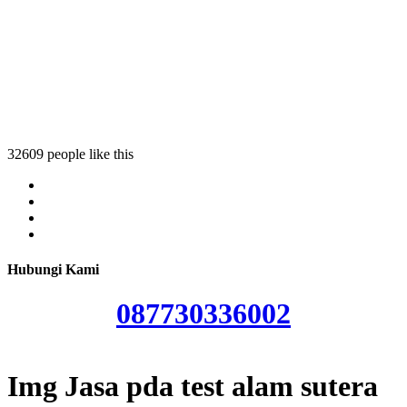
st alam sutera
 test alam sutera
a pda test alam sutera
sa pda test alam sutera
32609 people like this
Hubungi Kami
087730336002
Img Jasa pda test alam sutera