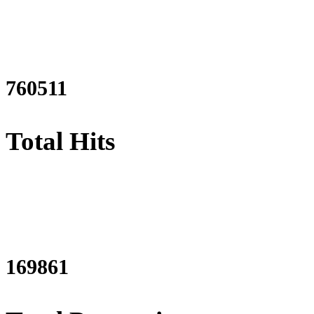
920619
Total Hits
205621