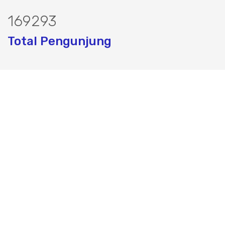
204429
Total Pengunjung
rik, Perizinan SIPA, Izin SIPA, jasa ge
Layanan Terbaik dalam Jasa Bor Sumur / Sumur Bor,
Sondir Tanah & Soil Test, Geolistrik dan PDA Test / Test
PDA, PIT Test, CBR Test dan Pembuatan Izin Sumur Bor