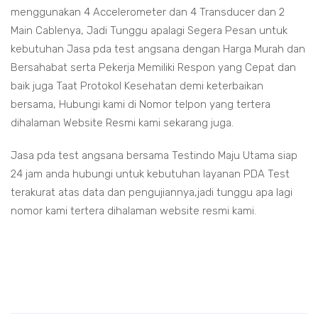
menggunakan 4 Accelerometer dan 4 Transducer dan 2
Main Cablenya, Jadi Tunggu apalagi Segera Pesan untuk
kebutuhan Jasa pda test angsana dengan Harga Murah dan
Bersahabat serta Pekerja Memiliki Respon yang Cepat dan
baik juga Taat Protokol Kesehatan demi keterbaikan
bersama, Hubungi kami di Nomor telpon yang tertera
dihalaman Website Resmi kami sekarang juga.
Jasa pda test angsana bersama Testindo Maju Utama siap
24 jam anda hubungi untuk kebutuhan layanan PDA Test
terakurat atas data dan pengujiannya,jadi tunggu apa lagi
nomor kami tertera dihalaman website resmi kami.
 angsana
est angsana
da test angsana
da test angsana