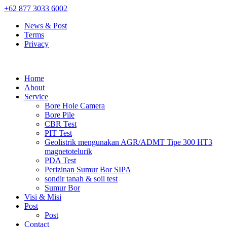
+62 877 3033 6002
News & Post
Terms
Privacy
Home
About
Service
Bore Hole Camera
Bore Pile
CBR Test
PIT Test
Geolistrik mengunakan AGR/ADMT Tipe 300 HT3
magnetotelurik
PDA Test
Perizinan Sumur Bor SIPA
sondir tanah & soil test
Sumur Bor
Visi & Misi
Post
Post
Contact