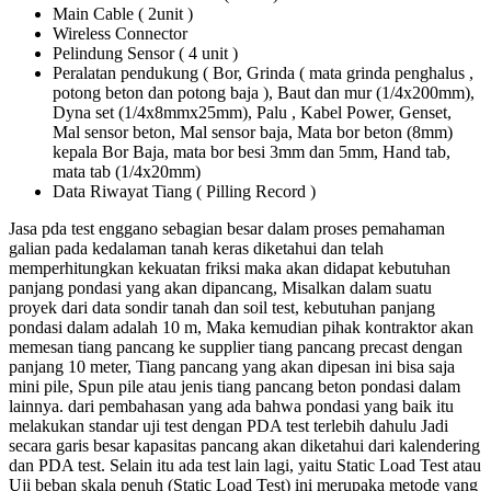
Main Cable ( 2unit )
Wireless Connector
Pelindung Sensor ( 4 unit )
Peralatan pendukung ( Bor, Grinda ( mata grinda penghalus ,
potong beton dan potong baja ), Baut dan mur (1/4x200mm),
Dyna set (1/4x8mmx25mm), Palu , Kabel Power, Genset,
Mal sensor beton, Mal sensor baja, Mata bor beton (8mm)
kepala Bor Baja, mata bor besi 3mm dan 5mm, Hand tab,
mata tab (1/4x20mm)
Data Riwayat Tiang ( Pilling Record )
Jasa pda test enggano sebagian besar dalam proses pemahaman
galian pada kedalaman tanah keras diketahui dan telah
memperhitungkan kekuatan friksi maka akan didapat kebutuhan
panjang pondasi yang akan dipancang, Misalkan dalam suatu
proyek dari data sondir tanah dan soil test, kebutuhan panjang
pondasi dalam adalah 10 m, Maka kemudian pihak kontraktor akan
memesan tiang pancang ke supplier tiang pancang precast dengan
panjang 10 meter, Tiang pancang yang akan dipesan ini bisa saja
mini pile, Spun pile atau jenis tiang pancang beton pondasi dalam
lainnya. dari pembahasan yang ada bahwa pondasi yang baik itu
melakukan standar uji test dengan PDA test terlebih dahulu Jadi
secara garis besar kapasitas pancang akan diketahui dari kalendering
dan PDA test. Selain itu ada test lain lagi, yaitu Static Load Test atau
Uji beban skala penuh (Static Load Test) ini merupaka metode yang