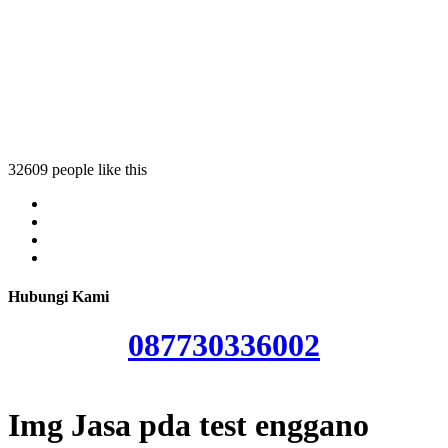
enggano
est enggano
da test enggano
 pda test enggano
32609 people like this
Hubungi Kami
087730336002
Img Jasa pda test enggano