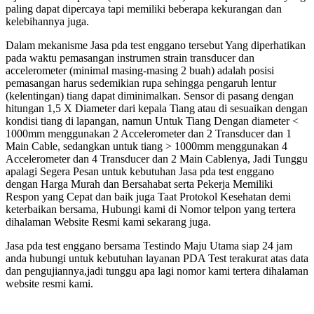
paling dapat dipercaya tapi memiliki beberapa kekurangan dan
kelebihannya juga.
Dalam mekanisme Jasa pda test enggano tersebut Yang diperhatikan
pada waktu pemasangan instrumen strain transducer dan
accelerometer (minimal masing-masing 2 buah) adalah posisi
pemasangan harus sedemikian rupa sehingga pengaruh lentur
(kelentingan) tiang dapat diminimalkan. Sensor di pasang dengan
hitungan 1,5 X Diameter dari kepala Tiang atau di sesuaikan dengan
kondisi tiang di lapangan, namun Untuk Tiang Dengan diameter <
1000mm menggunakan 2 Accelerometer dan 2 Transducer dan 1
Main Cable, sedangkan untuk tiang > 1000mm menggunakan 4
Accelerometer dan 4 Transducer dan 2 Main Cablenya, Jadi Tunggu
apalagi Segera Pesan untuk kebutuhan Jasa pda test enggano
dengan Harga Murah dan Bersahabat serta Pekerja Memiliki
Respon yang Cepat dan baik juga Taat Protokol Kesehatan demi
keterbaikan bersama, Hubungi kami di Nomor telpon yang tertera
dihalaman Website Resmi kami sekarang juga.
Jasa pda test enggano bersama Testindo Maju Utama siap 24 jam
anda hubungi untuk kebutuhan layanan PDA Test terakurat atas data
dan pengujiannya,jadi tunggu apa lagi nomor kami tertera dihalaman
website resmi kami.