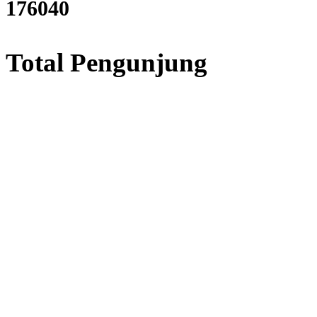
212396
Total Pengunjung
listrik, Perizinan SIPA, Izin
Layanan Terbaik dalam Jasa
Bor Sumur / Sumur Bor,
Sondir Tanah & Soil Test,
Geolistrik dan PDA Test / Test