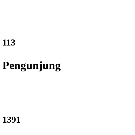
137
Pengunjung
1679