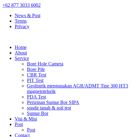
+62 877 3033 6002
News & Post
Terms
Privacy
Home
About
Service
Bore Hole Camera
Bore Pile
CBR Test
PIT Test
Geolistrik mengunakan AGR/ADMT Tipe 300 HT3
magnetotelurik
PDA Test
Perizinan Sumur Bor SIPA
sondir tanah & soil test
Sumur Bor
Visi & Misi
Post
Post
Contact