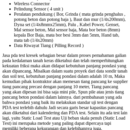
Wireless Connector
Pelindung Sensor ( 4 unit )
Peralatan pendukung ( Bor, Grinda ( mata grinda penghalus ,
potong beton dan potong baja ), Baut dan mur (1/4x200mm),
Dyna set (1/4x8mmx25mm), Palu , Kabel Power, Genset,
Mal sensor beton, Mal sensor baja, Mata bor beton (8mm)
kepala Bor Baja, mata bor besi 3mm dan 5mm, Hand tab,
mata tab (1/4x20mm)
Data Riwayat Tiang ( Pilling Record )
Jasa pda test kresek sebagian besar dalam proses pemahaman galian
pada kedalaman tanah keras diketahui dan telah memperhitungkan
kekuatan friksi maka akan didapat kebutuhan panjang pondasi yang
akan dipancang, Misalkan dalam suatu proyek dari data sondir tanah
dan soil test, kebutuhan panjang pondasi dalam adalah 10 m, Maka
kemudian pihak kontraktor akan memesan tiang pancang ke supplier
tiang pancang precast dengan panjang 10 meter, Tiang pancang
yang akan dipesan ini bisa saja mini pile, Spun pile atau jenis tiang
pancang beton pondasi dalam lainnya. dari pembahasan yang ada
bahwa pondasi yang baik itu melakukan standar uji test dengan
PDA test terlebih dahulu Jadi secara garis besar kapasitas pancang
akan diketahui dari kalendering dan PDA test. Selain itu ada test lain
lagi, yaitu Static Load Test atau Uji beban skala penuh (Static Load
Test) ini merupaka metode yang paling dapat dipercaya tapi
memiliki beberapa kekurangan dan kelebihannya juga.