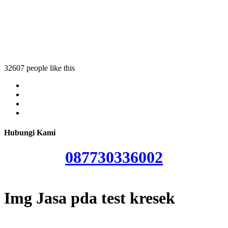
st kresek
a test kresek
pda test kresek
32607 people like this
Hubungi Kami
087730336002
Img Jasa pda test kresek