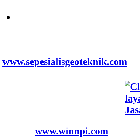
Jangkauan Seluruh
Indonesia
© 2026
www.sepesialisgeoteknik.com
|
Penyedia Layanan Pembuatan
Izin Sumur Bor SIPA,
Geolistrik, SondirTanah & Soil
Test, PDA Test & Sumur Bor,
Pit Test, CBR Test
© 2012
www.winnpi.com
|