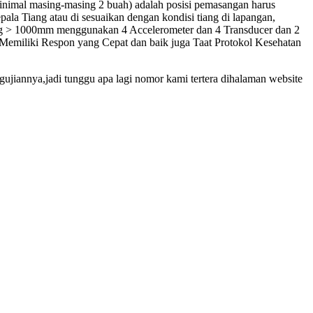
minimal masing-masing 2 buah) adalah posisi pemasangan harus
ala Tiang atau di sesuaikan dengan kondisi tiang di lapangan,
g > 1000mm menggunakan 4 Accelerometer dan 4 Transducer dan 2
 Memiliki Respon yang Cepat dan baik juga Taat Protokol Kesehatan
ujiannya,jadi tunggu apa lagi nomor kami tertera dihalaman website
test labuan
da test labuan
asa pda test labuan
Jasa pda test labuan