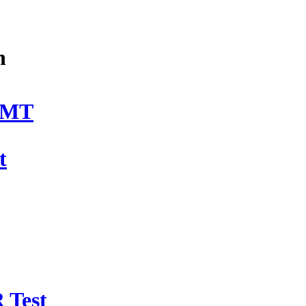
n
DMT
t
 Test