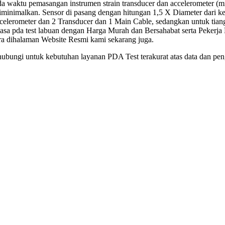
da waktu pemasangan instrumen strain transducer dan accelerometer (
diminimalkan. Sensor di pasang dengan hitungan 1,5 X Diameter dari kep
erometer dan 2 Transducer dan 1 Main Cable, sedangkan untuk tian
asa pda test labuan dengan Harga Murah dan Bersahabat serta Pekerja
ra dihalaman Website Resmi kami sekarang juga.
hubungi untuk kebutuhan layanan PDA Test terakurat atas data dan peng
Jasa pda 
Jasa p
Harga J
Biaya 