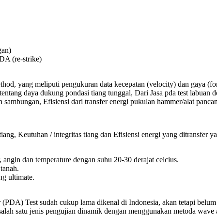
gan)
A (re-strike)
thod, yang meliputi pengukuran data kecepatan (velocity) dan gaya (for
 tentang daya dukung pondasi tiang tunggal, Dari Jasa pda test labua
an sambungan, Efisiensi dari transfer energi pukulan hammer/alat panca
iang, Keutuhan / integritas tiang dan Efisiensi energi yang ditransfe
r, angin dan temperature dengan suhu 20-30 derajat celcius.
 tanah.
g ultimate.
(PDA) Test sudah cukup lama dikenal di Indonesia, akan tetapi belum t
gai salah satu jenis pengujian dinamik dengan menggunakan metoda wave an