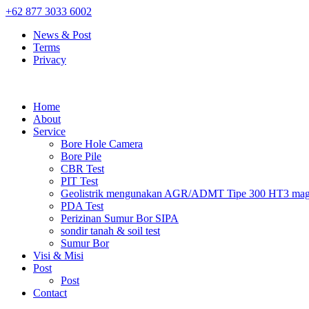
+62 877 3033 6002
News & Post
Terms
Privacy
Home
About
Service
Bore Hole Camera
Bore Pile
CBR Test
PIT Test
Geolistrik mengunakan AGR/ADMT Tipe 300 HT3 magn
PDA Test
Perizinan Sumur Bor SIPA
sondir tanah & soil test
Sumur Bor
Visi & Misi
Post
Post
Contact