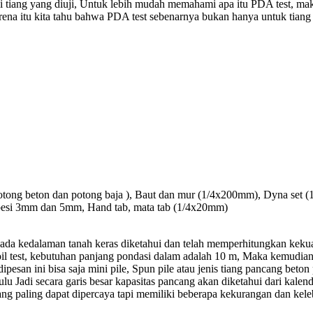
i tiang yang diuji, Untuk lebih mudah memahami apa itu PDA test, ma
na itu kita tahu bahwa PDA test sebenarnya bukan hanya untuk tiang po
 potong beton dan potong baja ), Baut dan mur (1/4x200mm), Dyna set
r besi 3mm dan 5mm, Hand tab, mata tab (1/4x20mm)
pada kedalaman tanah keras diketahui dan telah memperhitungkan keku
soil test, kebutuhan panjang pondasi dalam adalah 10 m, Maka kemudian
pesan ini bisa saja mini pile, Spun pile atau jenis tiang pancang bet
u Jadi secara garis besar kapasitas pancang akan diketahui dari kalender
ang paling dapat dipercaya tapi memiliki beberapa kekurangan dan kele