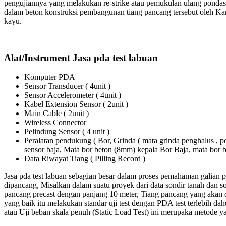
pengujiannya yang melakukan re-strike atau pemukulan ulang pondas
dalam beton konstruksi pembangunan tiang pancang tersebut oleh Kare
kayu.
Alat/Instrument Jasa pda test labuan
Komputer PDA
Sensor Transducer ( 4unit )
Sensor Accelerometer ( 4unit )
Kabel Extension Sensor ( 2unit )
Main Cable ( 2unit )
Wireless Connector
Pelindung Sensor ( 4 unit )
Peralatan pendukung ( Bor, Grinda ( mata grinda penghalus ,
sensor baja, Mata bor beton (8mm) kepala Bor Baja, mata bo
Data Riwayat Tiang ( Pilling Record )
Jasa pda test labuan sebagian besar dalam proses pemahaman galian 
dipancang, Misalkan dalam suatu proyek dari data sondir tanah dan 
pancang precast dengan panjang 10 meter, Tiang pancang yang akan di
yang baik itu melakukan standar uji test dengan PDA test terlebih dahul
atau Uji beban skala penuh (Static Load Test) ini merupaka metode y