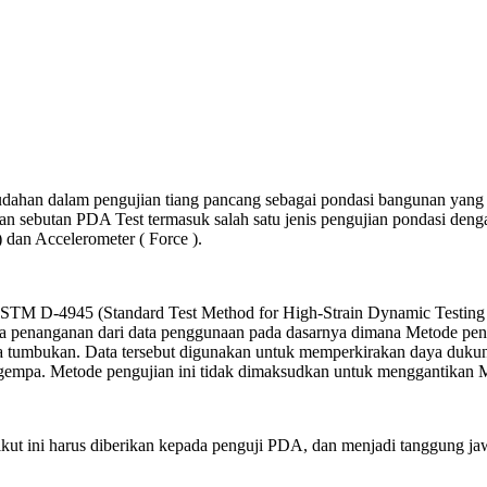
udahan dalam pengujian tiang pancang sebagai pondasi bangunan yan
dengan sebutan PDA Test termasuk salah satu jenis pengujian pondasi 
) dan Accelerometer ( Force ).
ASTM D-4945 (Standard Test Method for High-Strain Dynamic Testing
ya penanganan dari data penggunaan pada dasarnya dimana Metode peng
 tumbukan. Data tersebut digunakan untuk memperkirakan daya dukung da
lai gempa. Metode pengujian ini tidak dimaksudkan untuk menggantikan
erikut ini harus diberikan kepada penguji PDA, dan menjadi tanggun