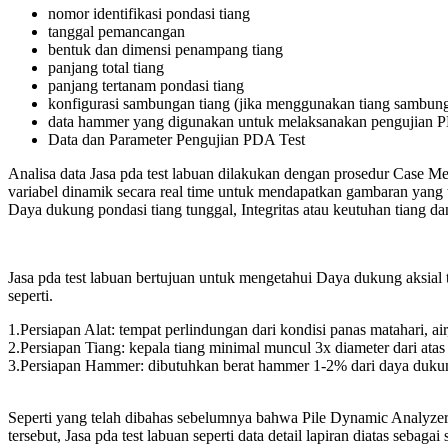
nomor identifikasi pondasi tiang
tanggal pemancangan
bentuk dan dimensi penampang tiang
panjang total tiang
panjang tertanam pondasi tiang
konfigurasi sambungan tiang (jika menggunakan tiang sambun
data hammer yang digunakan untuk melaksanakan pengujian PD
Data dan Parameter Pengujian PDA Test
Analisa data Jasa pda test labuan dilakukan dengan prosedur Case Me
variabel dinamik secara real time untuk mendapatkan gambaran yang
Daya dukung pondasi tiang tunggal, Integritas atau keutuhan tiang d
Jasa pda test labuan bertujuan untuk mengetahui Daya dukung aksial t
seperti.
1.Persiapan Alat: tempat perlindungan dari kondisi panas matahari, ai
2.Persiapan Tiang: kepala tiang minimal muncul 3x diameter dari atas
3.Persiapan Hammer: dibutuhkan berat hammer 1-2% dari daya dukun
Seperti yang telah dibahas sebelumnya bahwa Pile Dynamic Analyzer 
tersebut, Jasa pda test labuan seperti data detail lapiran diatas seba