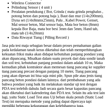
Wireless Connector
Pelindung Sensor ( 4 unit )
Peralatan pendukung ( Bor, Grinda ( mata grinda penghalus ,
potong beton dan potong baja ), Baut dan mur (1/4x200mm),
Dyna set (1/4x8mmx25mm), Palu , Kabel Power, Genset,
Mal sensor beton, Mal sensor baja, Mata bor beton (8mm)
kepala Bor Baja, mata bor besi 3mm dan 5mm, Hand tab,
mata tab (1/4x20mm)
Data Riwayat Tiang ( Pilling Record )
Jasa pda test maja sebagian besar dalam proses pemahaman galian
pada kedalaman tanah keras diketahui dan telah memperhitungkan
kekuatan friksi maka akan didapat kebutuhan panjang pondasi yang
akan dipancang, Misalkan dalam suatu proyek dari data sondir tanah
dan soil test, kebutuhan panjang pondasi dalam adalah 10 m, Maka
kemudian pihak kontraktor akan memesan tiang pancang ke supplier
tiang pancang precast dengan panjang 10 meter, Tiang pancang
yang akan dipesan ini bisa saja mini pile, Spun pile atau jenis tiang
pancang beton pondasi dalam lainnya. dari pembahasan yang ada
bahwa pondasi yang baik itu melakukan standar uji test dengan
PDA test terlebih dahulu Jadi secara garis besar kapasitas pancang
akan diketahui dari kalendering dan PDA test. Selain itu ada test lain
lagi, yaitu Static Load Test atau Uji beban skala penuh (Static Load
Test) ini merupaka metode yang paling dapat dipercaya tapi
memiliki beberapa kekurangan dan kelebihannya juga.