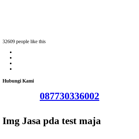
da test maja
sa pda test maja
Jasa pda test maja
32609 people like this
Hubungi Kami
087730336002
Img Jasa pda test maja