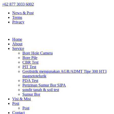
+62 877 3033 6002
News & Post
Terms
Privacy
Home
About
Service
Bore Hole Camera
Bore Pile
CBR Test
PIT Test
Geolistrik mengunakan AGR/ADMT Tipe 300 HT3
magnetotelurik
PDA Test
Perizinan Sumur Bor SIPA
sondir tanah & soil test
Sumur Bor
Visi & Misi
Post
Post
Contact