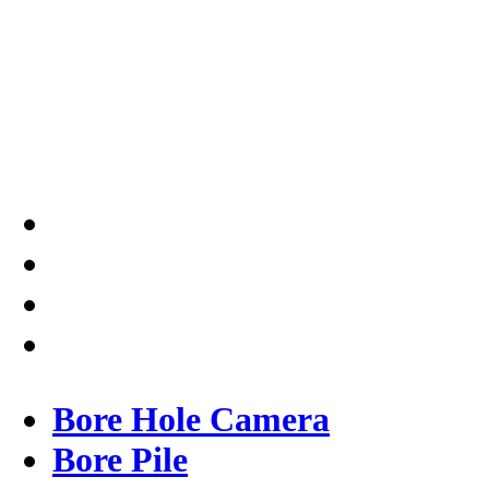
Testindo Maju Utama adalah
Solusi tepat dan terpercaya
dalam memberikan kualitas
terbaik pada pekerjaannya.
Bore Hole Camera
Bore Pile