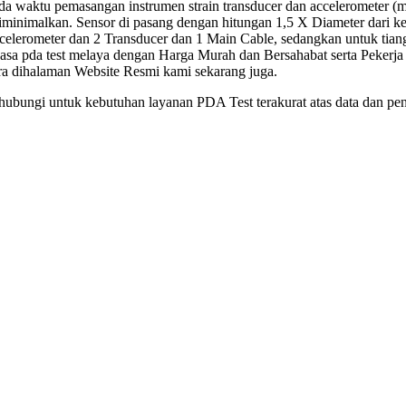
da waktu pemasangan instrumen strain transducer dan accelerometer (
diminimalkan. Sensor di pasang dengan hitungan 1,5 X Diameter dari kep
erometer dan 2 Transducer dan 1 Main Cable, sedangkan untuk tian
asa pda test melaya dengan Harga Murah dan Bersahabat serta Pekerja
ra dihalaman Website Resmi kami sekarang juga.
hubungi untuk kebutuhan layanan PDA Test terakurat atas data dan pen
Ja
J
H
B