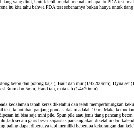
i tiang yang diuji, Untuk lebih mudah memahami apa itu PDA test, ma
na itu kita tahu bahwa PDA test sebenarnya bukan hanya untuk tiang po
 potong beton dan potong baja ), Baut dan mur (1/4x200mm), Dyna set
r besi 3mm dan 5mm, Hand tab, mata tab (1/4x20mm)
pada kedalaman tanah keras diketahui dan telah memperhitungkan keku
soil test, kebutuhan panjang pondasi dalam adalah 10 m, Maka kemudian
pesan ini bisa saja mini pile, Spun pile atau jenis tiang pancang bet
u Jadi secara garis besar kapasitas pancang akan diketahui dari kalender
ang paling dapat dipercaya tapi memiliki beberapa kekurangan dan kele