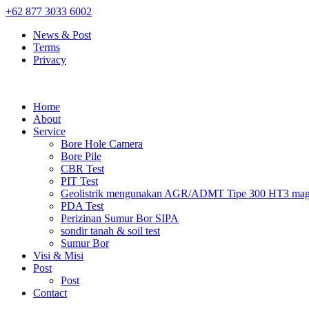
+62 877 3033 6002
News & Post
Terms
Privacy
Home
About
Service
Bore Hole Camera
Bore Pile
CBR Test
PIT Test
Geolistrik mengunakan AGR/ADMT Tipe 300 HT3 magn
PDA Test
Perizinan Sumur Bor SIPA
sondir tanah & soil test
Sumur Bor
Visi & Misi
Post
Post
Contact