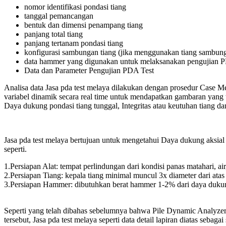
nomor identifikasi pondasi tiang
tanggal pemancangan
bentuk dan dimensi penampang tiang
panjang total tiang
panjang tertanam pondasi tiang
konfigurasi sambungan tiang (jika menggunakan tiang sambun
data hammer yang digunakan untuk melaksanakan pengujian PD
Data dan Parameter Pengujian PDA Test
Analisa data Jasa pda test melaya dilakukan dengan prosedur Case Me
variabel dinamik secara real time untuk mendapatkan gambaran yang
Daya dukung pondasi tiang tunggal, Integritas atau keutuhan tiang d
Jasa pda test melaya bertujuan untuk mengetahui Daya dukung aksial t
seperti.
1.Persiapan Alat: tempat perlindungan dari kondisi panas matahari, ai
2.Persiapan Tiang: kepala tiang minimal muncul 3x diameter dari atas
3.Persiapan Hammer: dibutuhkan berat hammer 1-2% dari daya dukun
Seperti yang telah dibahas sebelumnya bahwa Pile Dynamic Analyzer 
tersebut, Jasa pda test melaya seperti data detail lapiran diatas seba