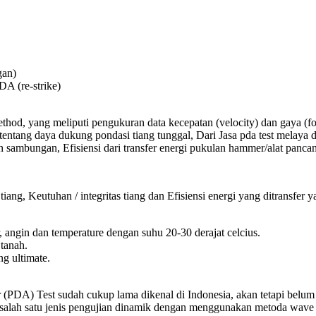
gan)
A (re-strike)
thod, yang meliputi pengukuran data kecepatan (velocity) dan gaya (fo
 tentang daya dukung pondasi tiang tunggal, Dari Jasa pda test mela
an sambungan, Efisiensi dari transfer energi pukulan hammer/alat panca
iang, Keutuhan / integritas tiang dan Efisiensi energi yang ditransfe
r, angin dan temperature dengan suhu 20-30 derajat celcius.
 tanah.
g ultimate.
(PDA) Test sudah cukup lama dikenal di Indonesia, akan tetapi belum t
gai salah satu jenis pengujian dinamik dengan menggunakan metoda wave a