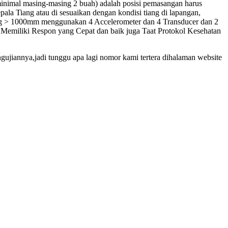
minimal masing-masing 2 buah) adalah posisi pemasangan harus
ala Tiang atau di sesuaikan dengan kondisi tiang di lapangan,
g > 1000mm menggunakan 4 Accelerometer dan 4 Transducer dan 2
 Memiliki Respon yang Cepat dan baik juga Taat Protokol Kesehatan
gujiannya,jadi tunggu apa lagi nomor kami tertera dihalaman website
sa pda test melaya
asa pda test melaya
arga Jasa pda test melaya
iaya Jasa pda test melaya