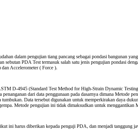
udahan dalam pengujian tiang pancang sebagai pondasi bangunan yan
dengan sebutan PDA Test termasuk salah satu jenis pengujian pondasi 
) dan Accelerometer ( Force ).
ASTM D-4945 (Standard Test Method for High-Strain Dynamic Testing
ya penanganan dari data penggunaan pada dasarnya dimana Metode peng
 tumbukan. Data tersebut digunakan untuk memperkirakan daya dukung da
lai gempa. Metode pengujian ini tidak dimaksudkan untuk menggantikan
erikut ini harus diberikan kepada penguji PDA, dan menjadi tanggun