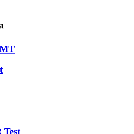
a
DMT
t
 Test