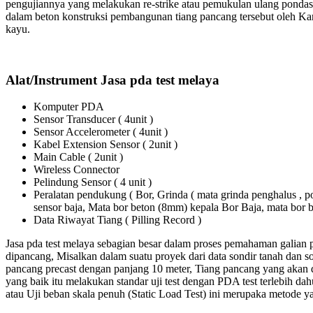
pengujiannya yang melakukan re-strike atau pemukulan ulang pondas
dalam beton konstruksi pembangunan tiang pancang tersebut oleh Kare
kayu.
Alat/Instrument Jasa pda test melaya
Komputer PDA
Sensor Transducer ( 4unit )
Sensor Accelerometer ( 4unit )
Kabel Extension Sensor ( 2unit )
Main Cable ( 2unit )
Wireless Connector
Pelindung Sensor ( 4 unit )
Peralatan pendukung ( Bor, Grinda ( mata grinda penghalus ,
sensor baja, Mata bor beton (8mm) kepala Bor Baja, mata bo
Data Riwayat Tiang ( Pilling Record )
Jasa pda test melaya sebagian besar dalam proses pemahaman galian 
dipancang, Misalkan dalam suatu proyek dari data sondir tanah dan 
pancang precast dengan panjang 10 meter, Tiang pancang yang akan di
yang baik itu melakukan standar uji test dengan PDA test terlebih dahul
atau Uji beban skala penuh (Static Load Test) ini merupaka metode y