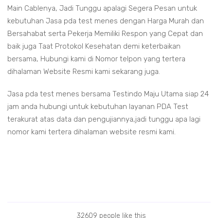
Main Cablenya, Jadi Tunggu apalagi Segera Pesan untuk
kebutuhan Jasa pda test menes dengan Harga Murah dan
Bersahabat serta Pekerja Memiliki Respon yang Cepat dan
baik juga Taat Protokol Kesehatan demi keterbaikan
bersama, Hubungi kami di Nomor telpon yang tertera
dihalaman Website Resmi kami sekarang juga.
Jasa pda test menes bersama Testindo Maju Utama siap 24
jam anda hubungi untuk kebutuhan layanan PDA Test
terakurat atas data dan pengujiannya,jadi tunggu apa lagi
nomor kami tertera dihalaman website resmi kami.
 test menes
da test menes
asa pda test menes
asa pda test menes
32609 people like this