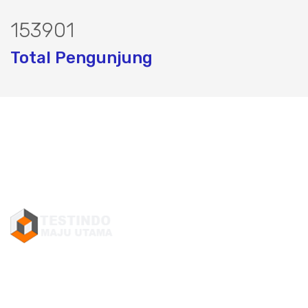
191579
Total Pengunjung
listrik, Perizinan SIPA, Izin SIPA, jasa
Layanan Terbaik dalam Jasa Bor Sumur / Sumur Bor,
Sondir Tanah & Soil Test, Geolistrik dan PDA Test / Test