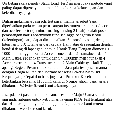
Uji beban skala penuh (Static Load Test) ini merupaka metode yang
paling dapat dipercaya tapi memiliki beberapa kekurangan dan
kelebihannya juga.
Dalam mekanisme Jasa pda test pasar manna tersebut Yang
diperhatikan pada waktu pemasangan instrumen strain transducer
dan accelerometer (minimal masing-masing 2 buah) adalah posisi
pemasangan harus sedemikian rupa sehingga pengaruh lentur
(kelentingan) tiang dapat diminimalkan. Sensor di pasang dengan
hitungan 1,5 X Diameter dari kepala Tiang atau di sesuaikan dengan
kondisi tiang di lapangan, namun Untuk Tiang Dengan diameter <
1000mm menggunakan 2 Accelerometer dan 2 Transducer dan 1
Main Cable, sedangkan untuk tiang > 1000mm menggunakan 4
Accelerometer dan 4 Transducer dan 2 Main Cablenya, Jadi Tunggu
apalagi Segera Pesan untuk kebutuhan Jasa pda test pasar manna
dengan Harga Murah dan Bersahabat serta Pekerja Memiliki
Respon yang Cepat dan baik juga Taat Protokol Kesehatan demi
keterbaikan bersama, Hubungi kami di Nomor telpon yang tertera
dihalaman Website Resmi kami sekarang juga.
Jasa pda test pasar manna bersama Testindo Maju Utama siap 24
jam anda hubungi untuk kebutuhan layanan PDA Test terakurat atas
data dan pengujiannya,jadi tunggu apa lagi nomor kami tertera
dihalaman website resmi kami.