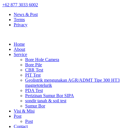
+62 877 3033 6002
News & Post
Terms
Privacy
Home
About
Service
Bore Hole Camera
Bore Pile
CBR Test
PIT Test
Geolistrik mengunakan AGR/ADMT Tipe 300 HT3
magnetotelurik
PDA Test
Perizinan Sumur Bor SIPA
sondir tanah & soil test
Sumur Bor
Visi & Misi
Post
Post
Contact