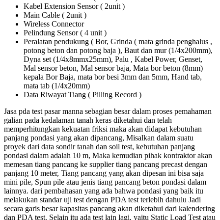
Kabel Extension Sensor ( 2unit )
Main Cable ( 2unit )
Wireless Connector
Pelindung Sensor ( 4 unit )
Peralatan pendukung ( Bor, Grinda ( mata grinda penghalus ,
potong beton dan potong baja ), Baut dan mur (1/4x200mm),
Dyna set (1/4x8mmx25mm), Palu , Kabel Power, Genset,
Mal sensor beton, Mal sensor baja, Mata bor beton (8mm)
kepala Bor Baja, mata bor besi 3mm dan 5mm, Hand tab,
mata tab (1/4x20mm)
Data Riwayat Tiang ( Pilling Record )
Jasa pda test pasar manna sebagian besar dalam proses pemahaman
galian pada kedalaman tanah keras diketahui dan telah
memperhitungkan kekuatan friksi maka akan didapat kebutuhan
panjang pondasi yang akan dipancang, Misalkan dalam suatu
proyek dari data sondir tanah dan soil test, kebutuhan panjang
pondasi dalam adalah 10 m, Maka kemudian pihak kontraktor akan
memesan tiang pancang ke supplier tiang pancang precast dengan
panjang 10 meter, Tiang pancang yang akan dipesan ini bisa saja
mini pile, Spun pile atau jenis tiang pancang beton pondasi dalam
lainnya. dari pembahasan yang ada bahwa pondasi yang baik itu
melakukan standar uji test dengan PDA test terlebih dahulu Jadi
secara garis besar kapasitas pancang akan diketahui dari kalendering
dan PDA test. Selain itu ada test lain lagi, yaitu Static Load Test atau