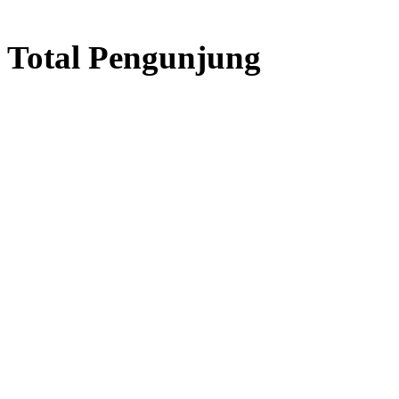
Total Pengunjung
listrik, Perizinan SIPA, Izin
Layanan Terbaik dalam Jasa
Bor Sumur / Sumur Bor,
Sondir Tanah & Soil Test,
Geolistrik dan PDA Test / Test
PDA, PIT Test, CBR Test dan