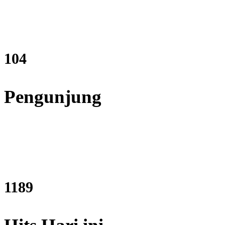
127
Pengunjung
1453