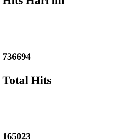
Hits Hari ini
910201
Total Hits
203889