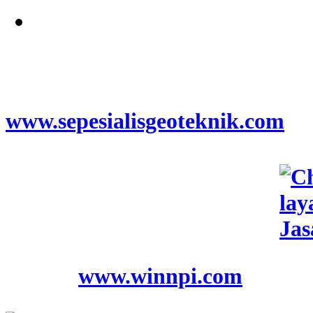
Jangkauan Seluruh
Indonesia
© 2026
www.sepesialisgeoteknik.com
|
Penyedia Layanan Pembuatan
Izin Sumur Bor SIPA,
Geolistrik, SondirTanah & Soil
Test, PDA Test & Sumur Bor,
Pit Test, CBR Test
© 2012
www.winnpi.com
|
Testindo Maju Utama