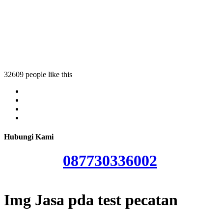
t pecatan
 test pecatan
da test pecatan
32609 people like this
Hubungi Kami
087730336002
Img Jasa pda test pecatan