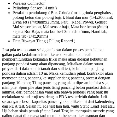
Wireless Connector
Pelindung Sensor ( 4 unit )
Peralatan pendukung ( Bor, Grinda ( mata grinda penghalus ,
potong beton dan potong baja ), Baut dan mur (1/4x200mm),
Dyna set (1/4x8mmx25mm), Palu , Kabel Power, Genset,
Mal sensor beton, Mal sensor baja, Mata bor beton (8mm)
kepala Bor Baja, mata bor besi 3mm dan 5mm, Hand tab,
mata tab (1/4x20mm)
Data Riwayat Tiang ( Pilling Record )
Jasa pda test pecatan sebagian besar dalam proses pemahaman
galian pada kedalaman tanah keras diketahui dan telah
memperhitungkan kekuatan friksi maka akan didapat kebutuhan
panjang pondasi yang akan dipancang, Misalkan dalam suatu
proyek dari data sondir tanah dan soil test, kebutuhan panjang
pondasi dalam adalah 10 m, Maka kemudian pihak kontraktor akan
memesan tiang pancang ke supplier tiang pancang precast dengan
panjang 10 meter, Tiang pancang yang akan dipesan ini bisa saja
mini pile, Spun pile atau jenis tiang pancang beton pondasi dalam
lainnya. dari pembahasan yang ada bahwa pondasi yang baik itu
melakukan standar uji test dengan PDA test terlebih dahulu Jadi
secara garis besar kapasitas pancang akan diketahui dari kalendering
dan PDA test. Selain itu ada test lain lagi, yaitu Static Load Test atau
Uji beban skala penuh (Static Load Test) ini merupaka metode yang
paling dapat dipercaya tapi memiliki beberapa kekurangan dan