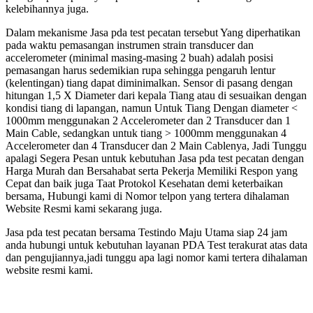
kelebihannya juga.
Dalam mekanisme Jasa pda test pecatan tersebut Yang diperhatikan
pada waktu pemasangan instrumen strain transducer dan
accelerometer (minimal masing-masing 2 buah) adalah posisi
pemasangan harus sedemikian rupa sehingga pengaruh lentur
(kelentingan) tiang dapat diminimalkan. Sensor di pasang dengan
hitungan 1,5 X Diameter dari kepala Tiang atau di sesuaikan dengan
kondisi tiang di lapangan, namun Untuk Tiang Dengan diameter <
1000mm menggunakan 2 Accelerometer dan 2 Transducer dan 1
Main Cable, sedangkan untuk tiang > 1000mm menggunakan 4
Accelerometer dan 4 Transducer dan 2 Main Cablenya, Jadi Tunggu
apalagi Segera Pesan untuk kebutuhan Jasa pda test pecatan dengan
Harga Murah dan Bersahabat serta Pekerja Memiliki Respon yang
Cepat dan baik juga Taat Protokol Kesehatan demi keterbaikan
bersama, Hubungi kami di Nomor telpon yang tertera dihalaman
Website Resmi kami sekarang juga.
Jasa pda test pecatan bersama Testindo Maju Utama siap 24 jam
anda hubungi untuk kebutuhan layanan PDA Test terakurat atas data
dan pengujiannya,jadi tunggu apa lagi nomor kami tertera dihalaman
website resmi kami.
catan