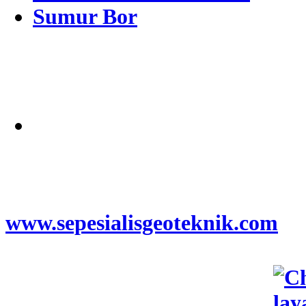
Sumur Bor
Alamat
Jangkauan Seluruh
Indonesia
© 2026
www.sepesialisgeoteknik.com
|
Penyedia Layanan Pembuatan
Izin Sumur Bor SIPA,
Geolistrik, SondirTanah & Soil