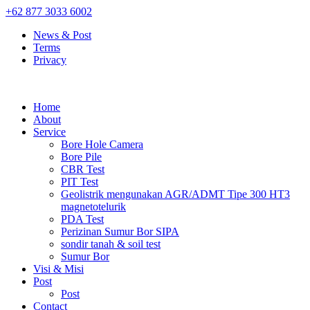
+62 877 3033 6002
News & Post
Terms
Privacy
Home
About
Service
Bore Hole Camera
Bore Pile
CBR Test
PIT Test
Geolistrik mengunakan AGR/ADMT Tipe 300 HT3
magnetotelurik
PDA Test
Perizinan Sumur Bor SIPA
sondir tanah & soil test
Sumur Bor
Visi & Misi
Post
Post
Contact