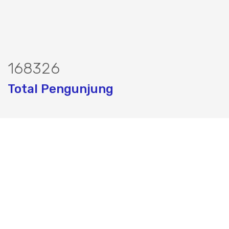
204669
Total Pengunjung
strik, Perizinan SIPA, Izin SIPA, jasa g