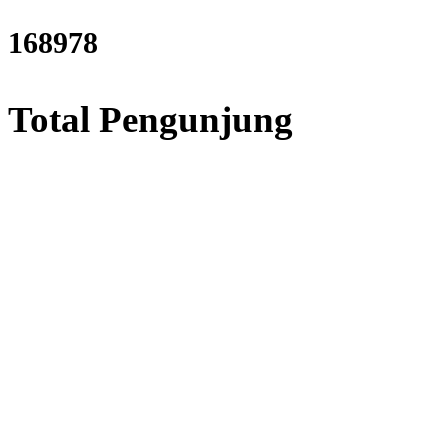
206599
Total Pengunjung
listrik, Perizinan SIPA, Izin
Layanan Terbaik dalam Jasa
Bor Sumur / Sumur Bor,
Sondir Tanah & Soil Test,