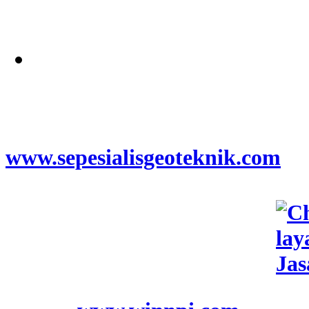
Alamat
Jangkauan Seluruh
Indonesia
© 2026
www.sepesialisgeoteknik.com
|
Penyedia Layanan Pembuatan
Izin Sumur Bor SIPA,
Geolistrik, SondirTanah & Soil
Test, PDA Test & Sumur Bor,
Pit Test, CBR Test