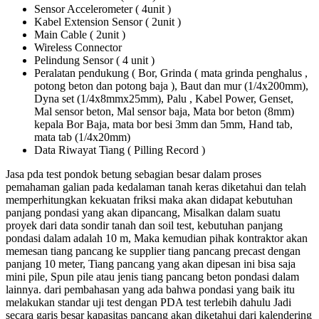
Sensor Accelerometer ( 4unit )
Kabel Extension Sensor ( 2unit )
Main Cable ( 2unit )
Wireless Connector
Pelindung Sensor ( 4 unit )
Peralatan pendukung ( Bor, Grinda ( mata grinda penghalus ,
potong beton dan potong baja ), Baut dan mur (1/4x200mm),
Dyna set (1/4x8mmx25mm), Palu , Kabel Power, Genset,
Mal sensor beton, Mal sensor baja, Mata bor beton (8mm)
kepala Bor Baja, mata bor besi 3mm dan 5mm, Hand tab,
mata tab (1/4x20mm)
Data Riwayat Tiang ( Pilling Record )
Jasa pda test pondok betung sebagian besar dalam proses
pemahaman galian pada kedalaman tanah keras diketahui dan telah
memperhitungkan kekuatan friksi maka akan didapat kebutuhan
panjang pondasi yang akan dipancang, Misalkan dalam suatu
proyek dari data sondir tanah dan soil test, kebutuhan panjang
pondasi dalam adalah 10 m, Maka kemudian pihak kontraktor akan
memesan tiang pancang ke supplier tiang pancang precast dengan
panjang 10 meter, Tiang pancang yang akan dipesan ini bisa saja
mini pile, Spun pile atau jenis tiang pancang beton pondasi dalam
lainnya. dari pembahasan yang ada bahwa pondasi yang baik itu
melakukan standar uji test dengan PDA test terlebih dahulu Jadi
secara garis besar kapasitas pancang akan diketahui dari kalendering