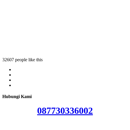
ndok betung
st pondok betung
a test pondok betung
pda test pondok betung
32607 people like this
Hubungi Kami
087730336002