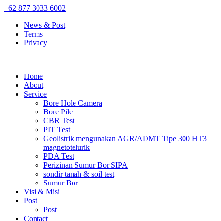
+62 877 3033 6002
News & Post
Terms
Privacy
Home
About
Service
Bore Hole Camera
Bore Pile
CBR Test
PIT Test
Geolistrik mengunakan AGR/ADMT Tipe 300 HT3
magnetotelurik
PDA Test
Perizinan Sumur Bor SIPA
sondir tanah & soil test
Sumur Bor
Visi & Misi
Post
Post
Contact