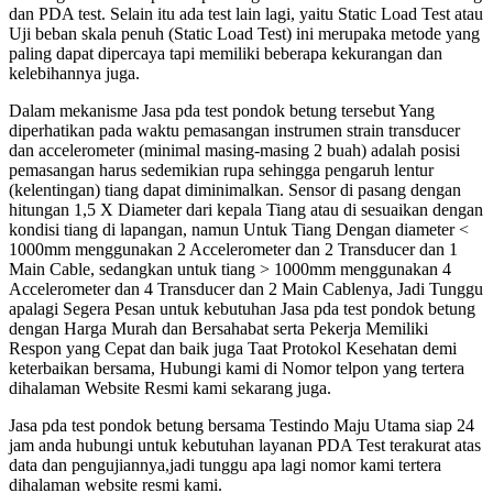
dan PDA test. Selain itu ada test lain lagi, yaitu Static Load Test atau
Uji beban skala penuh (Static Load Test) ini merupaka metode yang
paling dapat dipercaya tapi memiliki beberapa kekurangan dan
kelebihannya juga.
Dalam mekanisme Jasa pda test pondok betung tersebut Yang
diperhatikan pada waktu pemasangan instrumen strain transducer
dan accelerometer (minimal masing-masing 2 buah) adalah posisi
pemasangan harus sedemikian rupa sehingga pengaruh lentur
(kelentingan) tiang dapat diminimalkan. Sensor di pasang dengan
hitungan 1,5 X Diameter dari kepala Tiang atau di sesuaikan dengan
kondisi tiang di lapangan, namun Untuk Tiang Dengan diameter <
1000mm menggunakan 2 Accelerometer dan 2 Transducer dan 1
Main Cable, sedangkan untuk tiang > 1000mm menggunakan 4
Accelerometer dan 4 Transducer dan 2 Main Cablenya, Jadi Tunggu
apalagi Segera Pesan untuk kebutuhan Jasa pda test pondok betung
dengan Harga Murah dan Bersahabat serta Pekerja Memiliki
Respon yang Cepat dan baik juga Taat Protokol Kesehatan demi
keterbaikan bersama, Hubungi kami di Nomor telpon yang tertera
dihalaman Website Resmi kami sekarang juga.
Jasa pda test pondok betung bersama Testindo Maju Utama siap 24
jam anda hubungi untuk kebutuhan layanan PDA Test terakurat atas
data dan pengujiannya,jadi tunggu apa lagi nomor kami tertera
dihalaman website resmi kami.