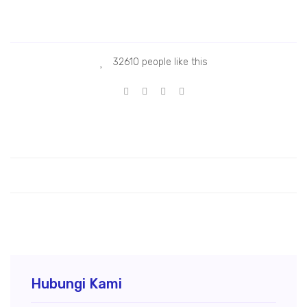
est pondok jagung
est pondok jagung
32610 people like this
Hubungi Kami