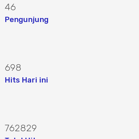
56
Pengunjung
850
Hits Hari ini
929161