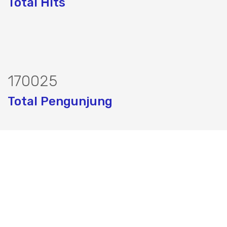
Total Hits
207098
Total Pengunjung
 Perizinan SIPA, Izin SIPA, jasa geolist